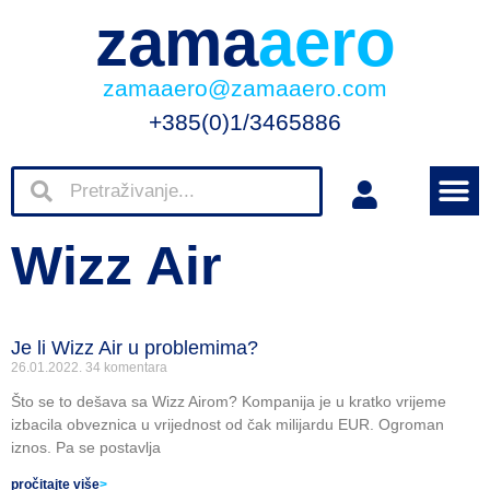
zama
aero
zamaaero@zamaaero.com
+385(0)1/3465886
Wizz Air
Je li Wizz Air u problemima?
26.01.2022.
34 komentara
Što se to dešava sa Wizz Airom? Kompanija je u kratko vrijeme
izbacila obveznica u vrijednost od čak milijardu EUR. Ogroman
iznos. Pa se postavlja
pročitajte više
>