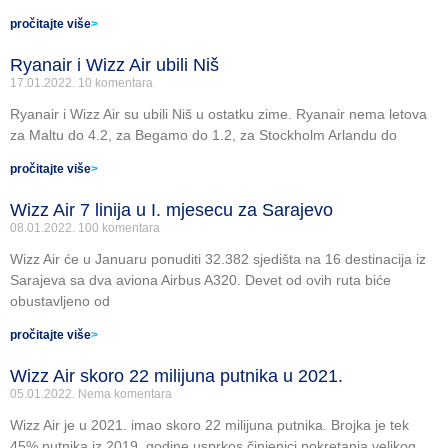
pročitajte više
>
Ryanair i Wizz Air ubili Niš
17.01.2022.
10 komentara
Ryanair i Wizz Air su ubili Niš u ostatku zime. Ryanair nema letova
za Maltu do 4.2, za Begamo do 1.2, za Stockholm Arlandu do
pročitajte više
>
Wizz Air 7 linija u I. mjesecu za Sarajevo
08.01.2022.
100 komentara
Wizz Air će u Januaru ponuditi 32.382 sjedišta na 16 destinacija iz
Sarajeva sa dva aviona Airbus A320. Devet od ovih ruta biće
obustavljeno od
pročitajte više
>
Wizz Air skoro 22 milijuna putnika u 2021.
05.01.2022.
Nema komentara
Wizz Air je u 2021. imao skoro 22 milijuna putnika. Brojka je tek
45% putnika iz 2019. godine usprkos činjenici pokretanja velikog