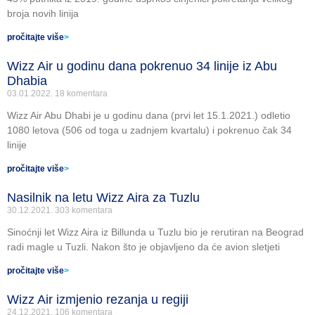
broja novih linija
pročitajte više
>
Wizz Air u godinu dana pokrenuo 34 linije iz Abu
Dhabia
03.01.2022.
18 komentara
Wizz Air Abu Dhabi je u godinu dana (prvi let 15.1.2021.) odletio
1080 letova (506 od toga u zadnjem kvartalu) i pokrenuo čak 34
linije
pročitajte više
>
Nasilnik na letu Wizz Aira za Tuzlu
30.12.2021.
303 komentara
Sinoćnji let Wizz Aira iz Billunda u Tuzlu bio je rerutiran na Beograd
radi magle u Tuzli. Nakon što je objavljeno da će avion sletjeti
pročitajte više
>
Wizz Air izmjenio rezanja u regiji
24.12.2021.
106 komentara