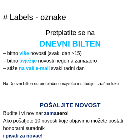
# Labels - oznake
Pretplatite se na
DNEVNI BILTEN
– bitno
više
novosti (svaki dan >15)
– bitno
svježije
novosti nego na zamaaero
– stiže
na vaš e-mail
svaki radni dan
Na Dnevni bilten su pretplačene najveće institucije i zračne luke
Pročitajte više>
POŠALJITE NOVOST
Budite i vi novinar
zama
aero
!
Ako pošaljete 10 novosti koje objavimo možete postati
honorarni suradnik
i pisati za novac!