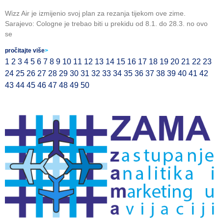
Wizz Air je izmijenio svoj plan za rezanja tijekom ove zime.
Sarajevo: Cologne je trebao biti u prekidu od 8.1. do 28.3. no ovo
se
pročitajte više
>
1
2
3
4
5
6
7
8
9
10
11
12
13
14
15
16
17
18
19
20
21
22
23
24
25
26
27
28
29
30
31
32
33
34
35
36
37
38
39
40
41
42
43
44
45
46
47
48
49
50