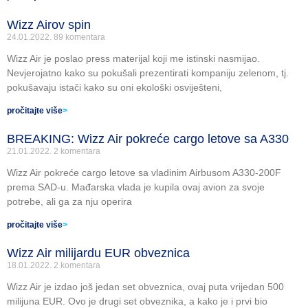
Wizz Airov spin
24.01.2022.
89 komentara
Wizz Air je poslao press materijal koji me istinski nasmijao.
Nevjerojatno kako su pokušali prezentirati kompaniju zelenom, tj.
pokušavaju istači kako su oni ekološki osviješteni,
pročitajte više
>
BREAKING: Wizz Air pokreće cargo letove sa A330
21.01.2022.
2 komentara
Wizz Air pokreće cargo letove sa vladinim Airbusom A330-200F
prema SAD-u. Mađarska vlada je kupila ovaj avion za svoje
potrebe, ali ga za nju operira
pročitajte više
>
Wizz Air milijardu EUR obveznica
18.01.2022.
2 komentara
Wizz Air je izdao još jedan set obveznica, ovaj puta vrijedan 500
milijuna EUR. Ovo je drugi set obveznika, a kako je i prvi bio