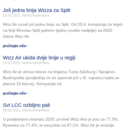
Još jedna linija Wizza za Split
12.02.2021.
Nema komentara
Wizz Air uvodi još jednu liniju za Split. Od 20.6. kompanija će letjeti
na liniji Wroclav-Split jednom tjedno (svake nedjelje) sa A320.
Istime Wizz Air
pročitajte više
>
Wizz Air ukida dvije linije u regiji
10.02.2021.
Nema komentara
Wizz Air je ukinuo letove na linijama Tuzla-Salzburg i Sarajevo-
Budimpešta (posljednja će se operirati još u III. mjesecu kada se
planira 10 letova). Kompanija od
pročitajte više
>
Svi LCC ozbiljno pali
08.02.2021.
Nema komentara
U posljednjem kvartalu 2020. promet Wizz Aira je pao za 77,3%,
Ryanaira za 77,4%, te easyJeta za 87,1%. Wizz Air je smanjio