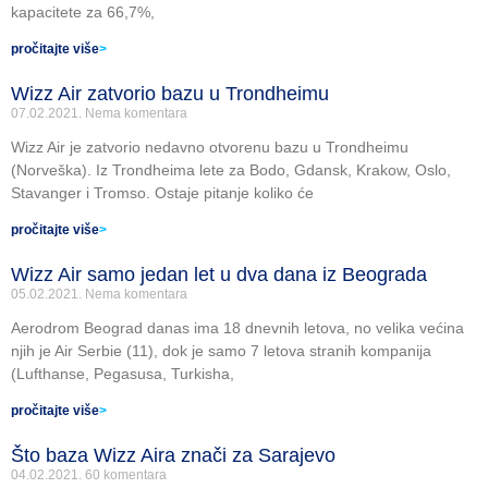
kapacitete za 66,7%,
pročitajte više
>
Wizz Air zatvorio bazu u Trondheimu
07.02.2021.
Nema komentara
Wizz Air je zatvorio nedavno otvorenu bazu u Trondheimu
(Norveška). Iz Trondheima lete za Bodo, Gdansk, Krakow, Oslo,
Stavanger i Tromso. Ostaje pitanje koliko će
pročitajte više
>
Wizz Air samo jedan let u dva dana iz Beograda
05.02.2021.
Nema komentara
Aerodrom Beograd danas ima 18 dnevnih letova, no velika većina
njih je Air Serbie (11), dok je samo 7 letova stranih kompanija
(Lufthanse, Pegasusa, Turkisha,
pročitajte više
>
Što baza Wizz Aira znači za Sarajevo
04.02.2021.
60 komentara