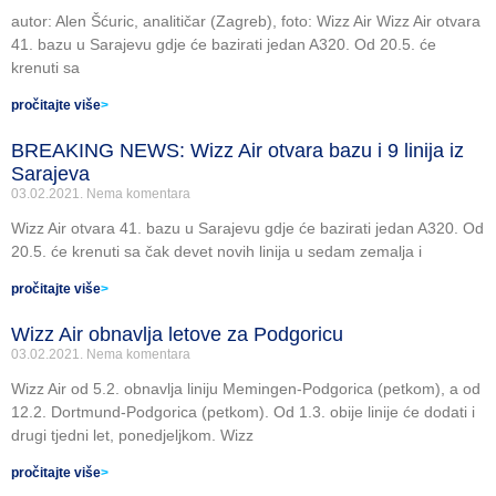
autor: Alen Šćuric, analitičar (Zagreb), foto: Wizz Air Wizz Air otvara
41. bazu u Sarajevu gdje će bazirati jedan A320. Od 20.5. će
krenuti sa
pročitajte više
>
BREAKING NEWS: Wizz Air otvara bazu i 9 linija iz
Sarajeva
03.02.2021.
Nema komentara
Wizz Air otvara 41. bazu u Sarajevu gdje će bazirati jedan A320. Od
20.5. će krenuti sa čak devet novih linija u sedam zemalja i
pročitajte više
>
Wizz Air obnavlja letove za Podgoricu
03.02.2021.
Nema komentara
Wizz Air od 5.2. obnavlja liniju Memingen-Podgorica (petkom), a od
12.2. Dortmund-Podgorica (petkom). Od 1.3. obije linije će dodati i
drugi tjedni let, ponedjeljkom. Wizz
pročitajte više
>