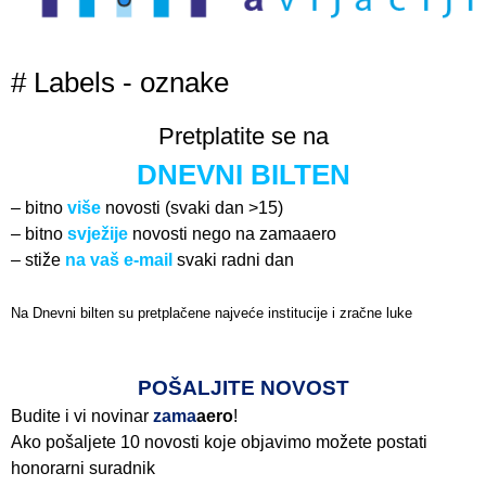
# Labels - oznake
Pretplatite se na
DNEVNI BILTEN
– bitno
više
novosti (svaki dan >15)
– bitno
svježije
novosti nego na zamaaero
– stiže
na vaš e-mail
svaki radni dan
Na Dnevni bilten su pretplačene najveće institucije i zračne luke
Pročitajte više>
POŠALJITE NOVOST
Budite i vi novinar
zama
aero
!
Ako pošaljete 10 novosti koje objavimo možete postati
honorarni suradnik