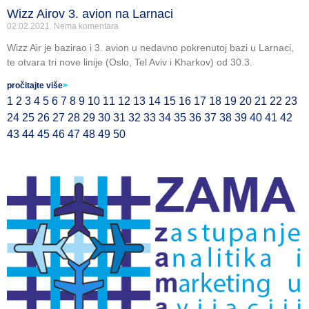
Wizz Airov 3. avion na Larnaci
02.02.2021.
Nema komentara
Wizz Air je bazirao i 3. avion u nedavno pokrenutoj bazi u Larnaci,
te otvara tri nove linije (Oslo, Tel Aviv i Kharkov) od 30.3.
pročitajte više
>
1
2
3
4
5
6
7
8
9
10
11
12
13
14
15
16
17
18
19
20
21
22
23
24
25
26
27
28
29
30
31
32
33
34
35
36
37
38
39
40
41
42
43
44
45
46
47
48
49
50