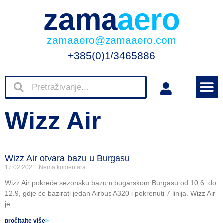
zama
aero
zamaaero@zamaaero.com
+385(0)1/3465886
Wizz Air
Wizz Air otvara bazu u Burgasu
17.02.2021.
Nema komentara
Wizz Air pokreće sezonsku bazu u bugarskom Burgasu od 10.6. do
12.9, gdje će bazirati jedan Airbus A320 i pokrenuti 7 linija. Wizz Air
je
pročitajte više
>