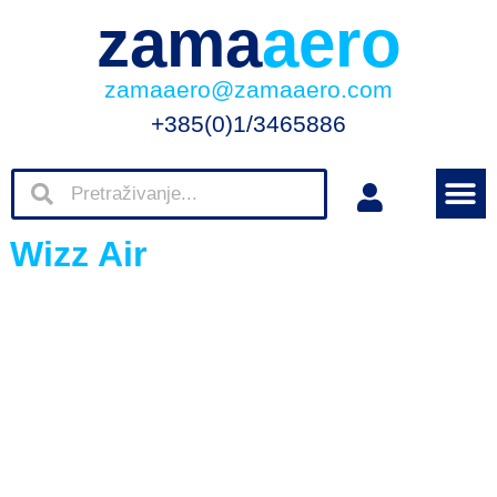
zama
aero
zamaaero@zamaaero.com
+385(0)1/3465886
Wizz Air