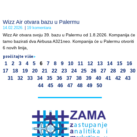
Wizz Air otvara bazu u Palermu
14.02.2026.
19 komentara
Wizz Air otvara svoju 39. bazu u Palermu od 1.8.2026. Kompanija će
tamo bazirati dva Airbusa A321neo. Kompanija će u Palermu otvoriti
6 novih linija,
pročitajte više
>
1
2
3
4
5
6
7
8
9
10
11
12
13
14
15
16
17
18
19
20
21
22
23
24
25
26
27
28
29
30
31
32
33
34
35
36
37
38
39
40
41
42
43
44
45
46
47
48
49
50