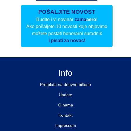
POŠALJITE NOVOST
Budite i vi novinar
zama
aero
!
Ako pošaljete 10 novosti koje objavimo
možete postati honorarni suradnik
i pisati za novac!
Info
Pretplata na dnevne biltene
Update
O nama
Kontakt
Impressum