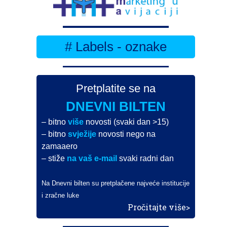
# Labels - oznake
Pretplatite se na
DNEVNI BILTEN
– bitno
više
novosti (svaki dan >15)
– bitno
svježije
novosti nego na
zamaaero
– stiže
na vaš e-mail
svaki radni dan
Na Dnevni bilten su pretplačene najveće institucije
i zračne luke
Pročitajte više>