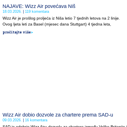
NAJAVE: Wizz Air povećava Niš
18.03.2026.
119 komentara
Wizz Air je prošlog proljeća iz Niša letio 7 tjednih letova na 2 linije.
Ovog ljeta leti za Basel (mjesec dana Stuttgart) 4 tjedna leta,
pročitajte više
>
Wizz Air dobio dozvole za chartere prema SAD-u
09.03.2026.
16 komentara
SAD je odobrio Wizz Airu dozvolu za chartere između Velike Britanije i