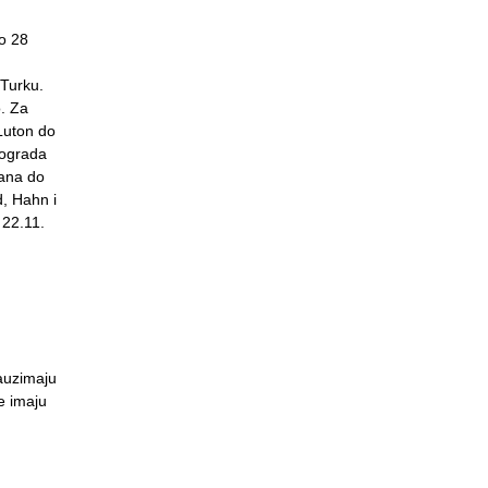
no 28
 Turku.
o. Za
Luton do
eograda
rana do
d, Hahn i
 22.11.
zauzimaju
e imaju