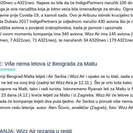
A320neo u A321neo. Najave su bile da će IndigoPartners naručiti 100 do
oga je ova narudžba koja je bitno veća bila iznenađenje za struku. Ogr
jeme prije Covida-19, a kamoli sada. Ovo je Aribusu istinski krucijalno b
a Dubaiu 2017 IndigoPertners je odjednom naručio 430 aviona što je 
džba aviona u povijesti zrakoplovstva, kada je javnost i upoznala
 U ovom momentu kompanija ima 340 aviona: Wizz Air ima 145 aviona 
neo, 7 A321ceo, 71 A321neo), te naručenih 34 A320neo i 179 A321ne
Više nema letova iz Beograda za Maltu
omentara
iniji Beograd-Malta letjeli i Air Serbia i Wizz Air i opako se tu klali, sada v
ne leti na ovoj liniji (zadnji let Wizz Aira je 12.11.). Što je vrlo loše kako
aspore na Malti, tako i radi turista. Istovremeno Ryanair leti za Maltu iz
 23 dana (4.12.) kreće letjeti za Maltu i iz Zagreba. Wizz Air će letove 
kada će kompanija letjeti dva puta tjedno. Air Serbia u ponudi više nema
jetnom redu letenja. autor: Alen Šćuric, analitičar (Zagreb), foto: Wizz Ai
A: Wizz Air rezanja u regiji