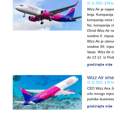
11.11.2021.
59 k
Wizz Air je najav
linija. Kompanij
kompanija neće l
No, kompanija će 
Ohrid Wizz Air n
sredine II. mjes
Wizz Air je ukin
sredine XII. mje
Vaxjo. Wizz Air 
do 13.12. Iz Podg
pročitajte više
Wizz Air smat
11.11.2021.
32 k
CEO Wizz Aira Joz
vrlo mnogo mjest
putnike business 
pročitajte više