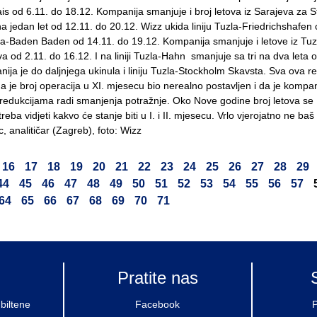
s od 6.11. do 18.12. Kompanija smanjuje i broj letova iz Sarajeva za 
a jedan let od 12.11. do 20.12. Wizz ukida liniju Tuzla-Friedrichshafen 
la-Baden Baden od 14.11. do 19.12. Kompanija smanjuje i letove iz Tuz
va od 2.11. do 16.12. I na liniji Tuzla-Hahn smanjuje sa tri na dva leta 
ija je do daljnjega ukinula i liniju Tuzla-Stockholm Skavsta. Sva ova r
a je broj operacija u XI. mjesecu bio nerealno postavljen i da je kompan
i redukcijama radi smanjenja potražnje. Oko Nove godine broj letova se
eba vidjeti kakvo će stanje biti u I. i II. mjesecu. Vrlo vjerojatno ne baš 
c, analitičar (Zagreb), foto: Wizz
16
17
18
19
20
21
22
23
24
25
26
27
28
29
44
45
46
47
48
49
50
51
52
53
54
55
56
57
64
65
66
67
68
69
70
71
Pratite nas
biltene
Facebook
P