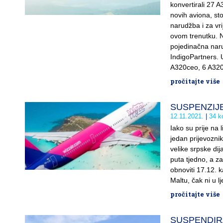
konvertirali 27 
novih aviona, st
narudžba i za vri
ovom trenutku. N
pojedinačna naru
IndigoPartners.
A320ceo, 6 A320
pročitajte više
SUSPENZIJE: 
12.11.2021.
34 k
Iako su prije na l
jedan prijevoznik 
velike srpske dij
puta tjedno, a za
obnoviti 17.12. 
Maltu, čak ni u l
pročitajte više
SUSPENDIRANJ