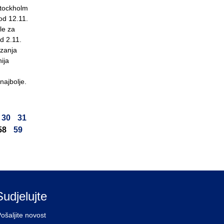
Stockholm
od 12.11.
le za
od 2.11.
ezanja
ija
najbolje.
30
31
58
59
Sudjelujte
ošaljite novost