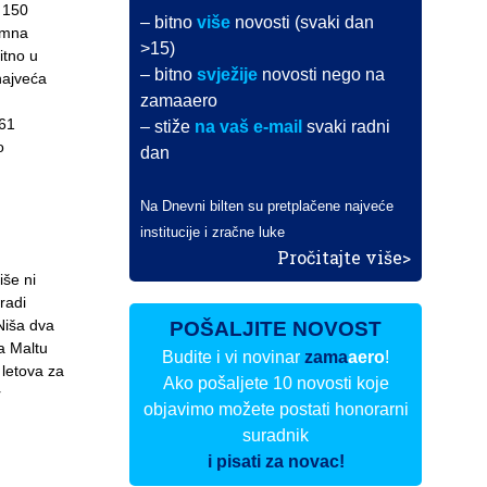
 150
– bitno
više
novosti (svaki dan
omna
>15)
itno u
– bitno
svježije
novosti nego na
najveća
zamaaero
(61
– stiže
na vaš e-mail
svaki radni
o
dan
Na Dnevni bilten su pretplačene najveće
institucije i zračne luke
Pročitajte više>
iše ni
 radi
 Niša dva
POŠALJITE NOVOST
za Maltu
Budite i vi novinar
zama
aero
!
 letova za
Ako pošaljete 10 novosti koje
r
objavimo možete postati honorarni
suradnik
i pisati za novac!