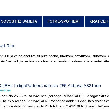
NOVOSTI IZ SVIJETA
FOTKE-SPOTTERI
KRATICE I
rad-Rim
. Linija će se operirati tri puta tjedno, utorkom, četvrtkom i subotom. 
alia i Air Serbia koje su bile u code-share i imale dva dnevna leta. autor: Al
BAI: IndigoPartners naručio 255 Airbusa A321neo
mentara
e naručio 255 Airbusa A321neo (od čega 29 A321XLR). Od toga: Wizz A
a i to 75 A321neo i 27 A321XLR Frontier će dobiti 91 A321neo Volaris će
atrt će dobiti 23 aviona i to 21 A321neo i 2 A321XLR Volaris i JetSma