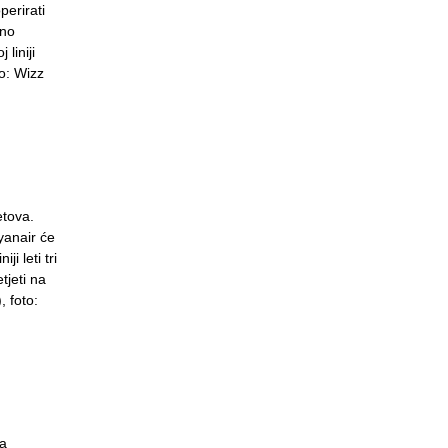
perirati
tno
liniji
to: Wizz
etova.
yanair će
i leti tri
tjeti na
, foto:
ja