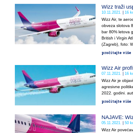
Wizz traži us
10.11.2021.
16 k
Wizz Air, te aer
obveza slotova 80
bar 80% letova g
British i Virgin A
(Zagreb), foto: W
pročitajte više
Wizz Air profi
07.11.2021.
16 k
Wizz Air je objav
agresivne politike
2022. godini. aut
pročitajte više
NAJAVE: Wizz
05.11.2021.
50 k
Wizz Air povećav