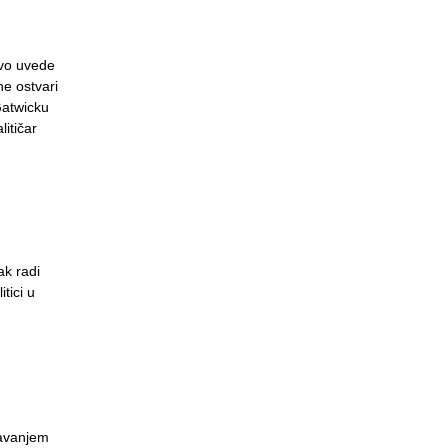
ovo uvede
ne ostvari
Gatwicku
litičar
ak radi
tici u
davanjem