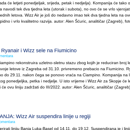
ada će letjeti ponedjeljak, srijeda, petak i nedjelja). Kompanija će tako o
 navodi tek dva tjedna leta (utorak i subota), no ovo će se vrlo vjeroja
tjednih letova. Wizz Air je još do nedavno imao tek dva tjedna leta na ovoj 
pidno i vrlo kvalitetno razvija. autor: Alen Šćuric, analitičar (Zagreb), fo
anair i Wizz sele na Fiumicino
mentara
mpino rekonstruira uzletno-sletnu stazu zbog kojih je reduciran broj l
 svoje letove iz Zagreba od 31.10. privremeno prebacio na Fiumicino. R
ino do 29.11. nakon čega se ponovo vraća na Ciampino. Kompanija na linij
og ponedjeljka, petka i nedjelje. U isto vrijeme i Wizz Air za Skopje će le
 će ovu liniju zadržati do III/2022. autor: Alen Šćuric, analitičar (Zagreb)
A: Wizz Air suspendira linije u regiji
omentara
rirati liniju Banja Luka-Basel od 14.11. do 19.12. Suspendirana je i lini