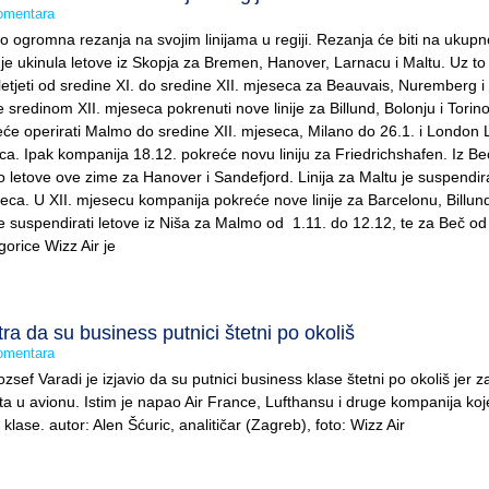
omentara
io ogromna rezanja na svojim linijama u regiji. Rezanja će biti na ukup
a je ukinula letove iz Skopja za Bremen, Hanover, Larnacu i Maltu. Uz to
etjeti od sredine XI. do sredine XII. mjeseca za Beauvais, Nuremberg i
sredinom XII. mjeseca pokrenuti nove linije za Billund, Bolonju i Torin
eće operirati Malmo do sredine XII. mjeseca, Milano do 26.1. i London 
eca. Ipak kompanija 18.12. pokreće novu liniju za Friedrichshafen. Iz B
uo letove ove zime za Hanover i Sandefjord. Linija za Maltu je suspendi
seca. U XII. mjesecu kompanija pokreće nove linije za Barcelonu, Billun
će suspendirati letove iz Niša za Malmo od 1.11. do 12.12, te za Beč od
orice Wizz Air je
ra da su business putnici štetni po okoliš
omentara
sef Varadi je izjavio da su putnici business klase štetni po okoliš jer 
a u avionu. Istim je napao Air France, Lufthansu i druge kompanija koj
klase. autor: Alen Šćuric, analitičar (Zagreb), foto: Wizz Air