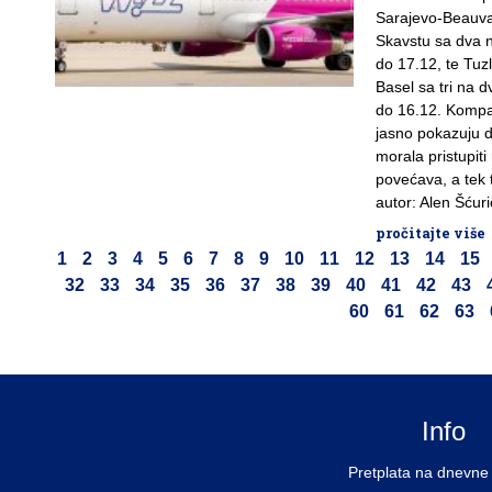
Sarajevo-Beauvai
Skavstu sa dva n
do 17.12, te Tuz
Basel sa tri na d
do 16.12. Kompan
jasno pokazuju d
morala pristupit
povećava, a tek tr
autor: Alen Šćuri
pročitajte više
1
2
3
4
5
6
7
8
9
10
11
12
13
14
15
32
33
34
35
36
37
38
39
40
41
42
43
60
61
62
63
Info
Pretplata na dnevne 