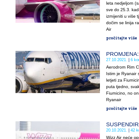
leta nedjeljom (s
sve do 25.3. kada
izmijeniti u više 
dočim se linija ra
Air
pročitajte više
PROMJENA: Ry
27.10.2021.
6 ko
Aerodrom Rim Cia
Istim je Ryanair
letjeti za Fiumic
puta tjedno, svak
Fiumicino, no oni
Ryanair
pročitajte više
SUSPENDIRANJ
20.10.2021.
42 k
Wizz Air neće ope