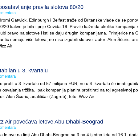
posatavljanje pravila slotova 80/20
omentara
odromi Gatwick, Edinburgh i Belfast traže od Britanske vlade da se pon
/20 kakve je bila i prije Covida-19. Pravilo kaže da ukoliko kompanija 
ubi pravo na slotove i isti se daju drugim kompanijama. Primjerice na 
tlantic nemaju više letova, no nisu izgubili slotove. autor: Alen Šćuric, ana
izz Air
tabilan u 3. kvartalu
omentara
io profit u 3. kvartalu od 57 milijuna EUR, no u 4. kvartalu će imati gubit
 osvajanja tržišta. Ipak kompanija planira profitirati na toj agresivnoj poli
or: Alen Šćuric, analitičar (Zagreb), foto: Wizz Air
 Air povećava letove Abu Dhabi-Beograd
omentara
a letove na liniji Abu Dhabi-Beograd sa 3 na 4 tjedna leta od 16.1. do