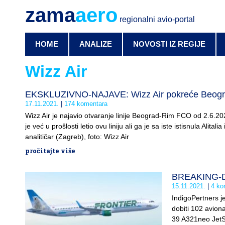
zama
aero
regionalni avio-portal
HOME
ANALIZE
NOVOSTI IZ REGIJE
Wizz Air
EKSKLUZIVNO-NAJAVE: Wizz Air pokreće Beog
17.11.2021.
174 komentara
Wizz Air je najavio otvaranje linije Beograd-Rim FCO od 2.6.2022
je već u prošlosti letio ovu liniju ali ga je sa iste istisnula Alit
analitičar (Zagreb), foto: Wizz Air
pročitajte više
BREAKING-DU
15.11.2021.
4 ko
IndigoPertners j
dobiti 102 avion
39 A321neo JetSm