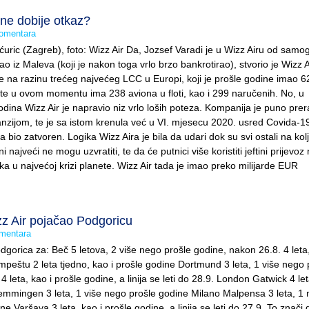
ne dobije otkaz?
omentara
Šćuric (Zagreb), foto: Wizz Air Da, Jozsef Varadi je u Wizz Airu od samo
ao iz Maleva (koji je nakon toga vrlo brzo bankrotirao), stvorio je Wizz A
 je na razinu trećeg najvećeg LCC u Europi, koji je prošle godine imao 6
, te u ovom momentu ima 238 aviona u floti, kao i 299 naručenih. No, u
odina Wizz Air je napravio niz vrlo loših poteza. Kompanija je puno pre
nzijom, te je sa istom krenula već u VI. mjesecu 2020. usred Covida-19
 bio zatvoren. Logika Wizz Aira je bila da udari dok su svi ostali na kol
i najveći ne mogu uzvratiti, te da će putnici više koristiti jeftini prijevoz
ka u najvećoj krizi planete. Wizz Air tada je imao preko milijarde EUR
 Air pojačao Podgoricu
mentara
Podgorica za: Beč 5 letova, 2 više nego prošle godine, nakon 26.8. 4 let
impeštu 2 leta tjedno, kao i prošle godine Dortmund 3 leta, 1 više nego 
 leta, kao i prošle godine, a linija se leti do 28.9. London Gatwick 4 let
mmingen 3 leta, 1 više nego prošle godine Milano Malpensa 3 leta, 1
e Varšava 3 leta, kao i prošle godine, a linija se leti do 27.9. To znači