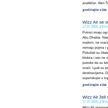
analitičar: Alen 
pročitajte više
Wizz Air se v
17.07.2025.
83 k
Putnici imaju og
Abu Dhabia. Naime
mailom, ne vraća
nemaju pojma i g
Pokušali su čitat
blokira i isto ne
putnike da su let
snaći. Ljudi su p
destinacijama. D
superskupe u top
pročitajte više
Wizz Air želi
17.07.2025.
36 k
Wizz Air pregova