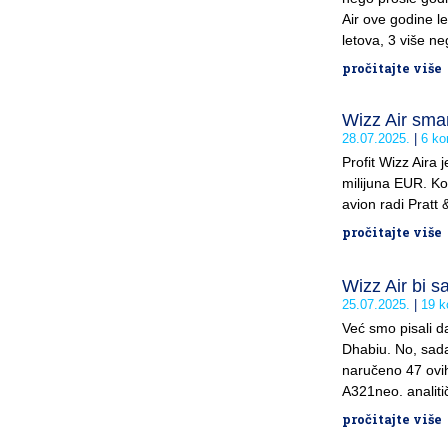
Air ove godine let
letova, 3 više ne
pročitajte više
Wizz Air smanj
28.07.2025.
6 ko
Profit Wizz Aira
milijuna EUR. Ko
avion radi Pratt 
pročitajte više
Wizz Air bi 
25.07.2025.
19 k
Već smo pisali d
Dhabiu. No, sada 
naručeno 47 ovih
A321neo. analitič
pročitajte više