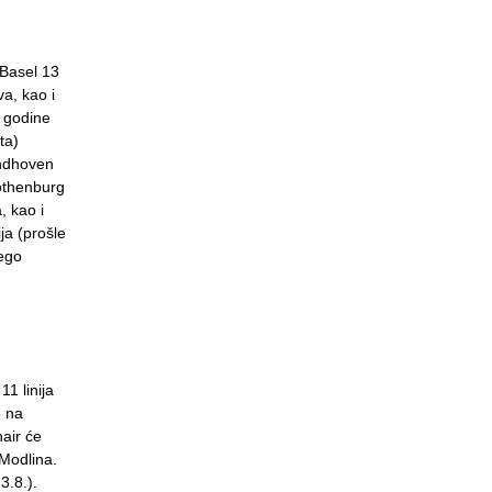
a Basel 13
a, kao i
e godine
ta)
indhoven
Gothenburg
, kao i
ja (prošle
nego
1 linija
e na
nair će
 Modlina.
3.8.).