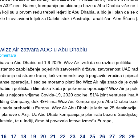
an A321neo. Naime, kompanija po ukidanju baze u Abu Dhabiu više ne 
 koji su u prvom redu trebali letjeti iz Abu Dhabia, a bio je i plan da se o
le bi ovi avioni letjeli za Daleki Istok i Australiju. analitičar: Alen Šćuric
izz Air zatvara AOC u Abu Dhabiu
omentara
bazu u Abu Dhabiu od 1.9.2025. Wizz Air tvrdi da su razlozi politička
nstantno zaobilaženje pojedinih zatvorenih država, zatvorenost UAE rad
ranja od strane Irana, loši vremenski uvjeti poglavito vrućina i pijesak
manse operacija. I sad se moramo pitati što Wizz Air nije znao da je ova
habiu i politička i klimatska kada je pokrenuo operacije? Wizz Air je po
iu u najgore vrijeme Covida-19, 2020 godine. 51% joint venturea ima 
ding Company, dok 49% ima Wizz Air. Kompanije je u Abu Dhabiu bazi
 sada prebaciti u Europu. Wizz Air Abu Dhabi je letio na 25 destinacija.
planove u Aziji. Uz Abu Dhabi kompanija je planirala bazu u Saudijskoj 
dustala, te u Indiji, čime bi povezala letove između Europe,
16
17
18
19
20
21
22
23
24
25
26
27
28
29