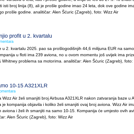
i isti broj linija (8), ali je prošle godine imao 24 leta, dok ove godine im
go prošle godine. analitičar: Alen Šćuric (Zagreb), foto: Wizz Air
io profit u 2. kvartalu
mentara
 je u 2. kvartalu 2025. pao sa prošlogodišnjih 44,6 milijuna EUR na sam
mpanija u floti ima 239 aviona, no u ovom momentu još uvijek ima priz
& Whitney problema sa motorima. analitičar: Alen Šćuric (Zagreb), foto: 
samo 10-15 A321XLR
omentara
a Wizz Air želi smanjiti broj Airbusa A321XLR nakon zatvaranja baze u 
je kompanija objavila i koliko želi smanjiti ovaj broj aviona. Wizz Air im
 aviona i želi ih smanjiti na samo 10-15. Kompanija će umjesto ovih av
ar: Alen Šćuric (Zagreb), foto: Wizz Air