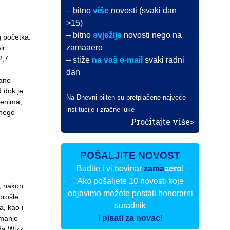
– bitno
više
novosti (svaki dan
>15)
– bitno
svježije
novosti nego na
g početka.
zamaaero
ir
2,7
– stiže
na vaš e-mail
svaki radni
dan
rano
 dok je
Na Dnevni bilten su pretplačene najveće
jenima,
institucije i zračne luke
 nego
Pročitajte više>
POŠALJITE NOVOST
Budite i vi novinar
zama
aero
!
Ako pošaljete 10 novosti koje
a, nakon
objavimo možete postati honorarni
prošle
suradnik
a, kao i
i pisati za novac!
 manje
 da Wizz