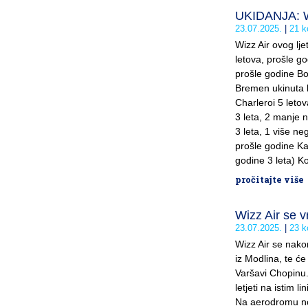
UKIDANJA: Wi
23.07.2025.
21 k
Wizz Air ovog ljet
letova, prošle go
prošle godine Bol
Bremen ukinuta li
Charleroi 5 leto
3 leta, 2 manje 
3 leta, 1 više n
prošle godine Ka
godine 3 leta) Ko
pročitajte više
Wizz Air se v
23.07.2025.
23 k
Wizz Air se nako
iz Modlina, te će
Varšavi Chopinu. 
letjeti na istim 
Na aerodromu nove