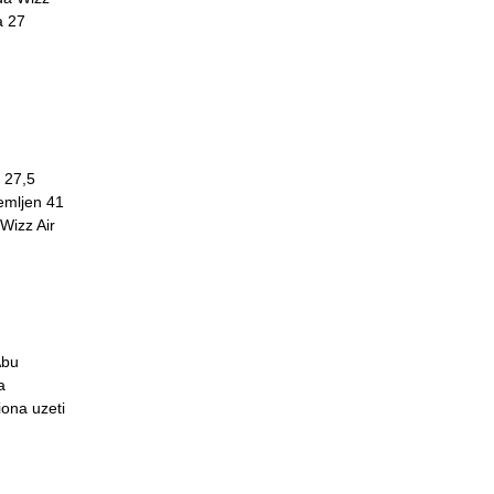
a 27
o 27,5
emljen 41
Wizz Air
Abu
a
iona uzeti