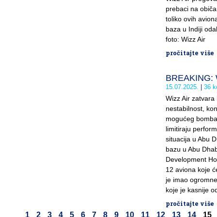
prebaci na obič
toliko ovih aviona
baza u Indiji odak
foto: Wizz Air
pročitajte više
BREAKING: W
15.07.2025.
36 k
Wizz Air zatvara 
nestabilnost, ko
mogućeg bombardi
limitiraju perfor
situacija u Abu D
bazu u Abu Dhab
Development Hol
12 aviona koje će
je imao ogromne 
koje je kasnije o
pročitajte više
1
2
3
4
5
6
7
8
9
10
11
12
13
14
15