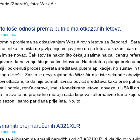
Šćuric (Zagreb), foto: Wizz Air
rlo loše odnosi prema putnicima otkazanih letova
omentara
romnih problema sa otkazivanjem Wizz Airovih letova za Beograd i Sara
, nitko im ništa ne javlja, nije im javljeno da su letovi otkazani, čak nit
 im se novac. Čak štoviše nakon što čekaju satima na call centru refere
ovore da ne znaju što je sa tim letovima. Na dodatna pitanja prekinu po
elji i pokrenuti proces povrata sredstava putem aplikacije, no sustav ih 
 mogu izvršiti. Zaista je nevjerojatno da Wizz Air nije iste sekunde obavije
ovi otkazani, te da nije odmah izvršio povrat sredstava kako bi se putni
latili hotele, rent’a’carove, imaju konektirane letove, obveze u UEA ili d
a im sve to ne propadne moraju sada kupovati alternativne karte koje 
 sezoni, samo par dana prije leta. No, to
 smanjiti broj naručenih A321XLR
omentara
ra sa Airbusom da smanji narudžbu od 47 A321XLR, tj. da dio ovih avi