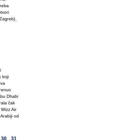
treba
tvori
 (Zagreb),
i
 koji
kva
krenuo
Abu Dhabi
rala čak
 Wizz Air
Arabiji od
30
31