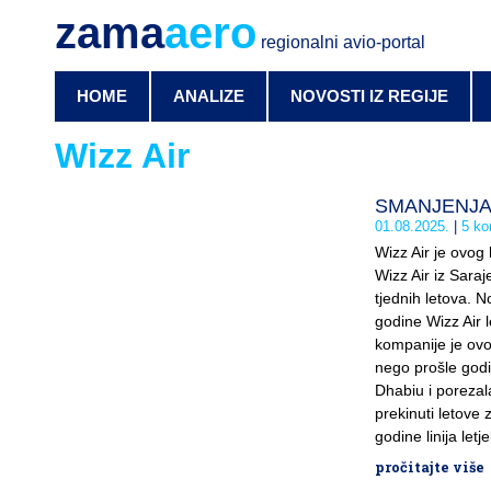
zama
aero
regionalni avio-portal
HOME
ANALIZE
NOVOSTI IZ REGIJE
Wizz Air
SMANJENJA: W
01.08.2025.
5 ko
Wizz Air je ovog 
Wizz Air iz Saraj
tjednih letova. N
godine Wizz Air le
kompanije je ovog
nego prošle godi
Dhabiu i porezala
prekinuti letove 
godine linija letj
pročitajte više