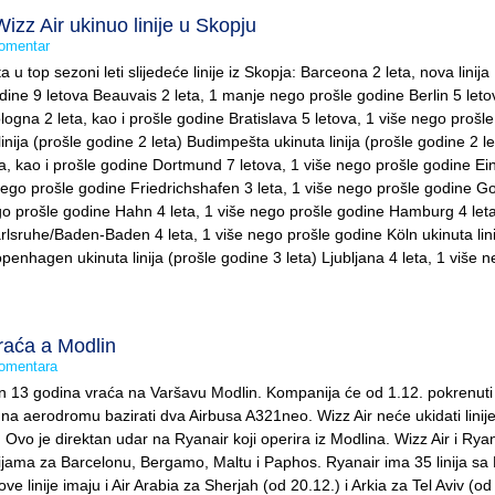
zz Air ukinuo linije u Skopju
omentar
a u top sezoni leti slijedeće linije iz Skopja: Barceona 2 leta, nova linij
dine 9 letova Beauvais 2 leta, 1 manje nego prošle godine Berlin 5 letov
ogna 2 leta, kao i prošle godine Bratislava 5 letova, 1 više nego prošl
nija (prošle godine 2 leta) Budimpešta ukinuta linija (prošle godine 2 le
va, kao i prošle godine Dortmund 7 letova, 1 više nego prošle godine E
nego prošle godine Friedrichshafen 3 leta, 1 više nego prošle godine 
ego prošle godine Hahn 4 leta, 1 više nego prošle godine Hamburg 4 leta
rlsruhe/Baden-Baden 4 leta, 1 više nego prošle godine Köln ukinuta lini
penhagen ukinuta linija (prošle godine 3 leta) Ljubljana 4 leta, 1 više 
raća a Modlin
omentara
n 13 godina vraća na Varšavu Modlin. Kompanija će od 1.12. pokrenuti 1
 na aerodromu bazirati dva Airbusa A321neo. Wizz Air neće ukidati linij
Ovo je direktan udar na Ryanair koji operira iz Modlina. Wizz Air i Rya
linijama za Barcelonu, Bergamo, Maltu i Paphos. Ryanair ima 35 linija sa
 linije imaju i Air Arabia za Sherjah (od 20.12.) i Arkia za Tel Aviv (od 