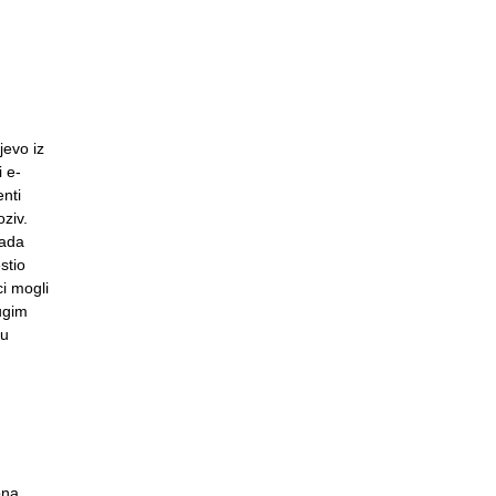
jevo iz
i e-
nti
ziv.
tada
stio
ci mogli
rugim
su
ona