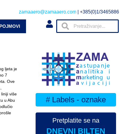
zamaaero@zamaaero.com
| +385(0)1/3465886
 POJMOVI
g ljeta je
no 7
leta. Ove
,
iniji više
# Labels - oznake
zu u Abu
odlučio
prošle
Pretplatite se na
DNEVNI BILTEN