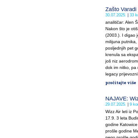
Zašto Varadi 
30.07.2025.
33 k
analitičar: Alen 
Nakon što je otiš
(2003.). I digao
milijuna putnika
posljednjih pet g
krenula sa ekspa
još niz aerodroma
dok im nitko, pa n
legacy prijevozni
pročitajte više
NAJAVE: Wizz
29.07.2025.
9 ko
Wizz Air leti iz 
17.9. 3 leta Bud
godine Katowice 4
prošle godine Me
nego prošle godin