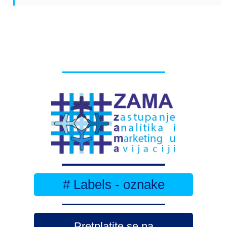
# Labels - oznake
Pretplatite se na