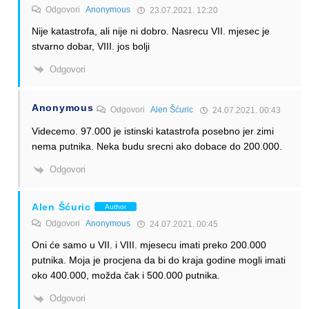
Odgovori
Anonymous
23.07.2021. 12:20
Nije katastrofa, ali nije ni dobro. Nasrecu VII. mjesec je
stvarno dobar, VIII. jos bolji
Odgovori
Anonymous
Odgovori
Alen Šćuric
24.07.2021. 00:43
Videcemo. 97.000 je istinski katastrofa posebno jer zimi
nema putnika. Neka budu srecni ako dobace do 200.000.
Odgovori
Alen Šćuric
Author
Odgovori
Anonymous
24.07.2021. 00:45
Oni će samo u VII. i VIII. mjesecu imati preko 200.000
putnika. Moja je procjena da bi do kraja godine mogli imati
oko 400.000, možda čak i 500.000 putnika.
Odgovori