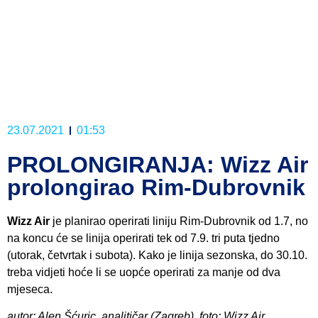
23.07.2021
01:53
PROLONGIRANJA: Wizz Air
prolongirao Rim-Dubrovnik
Wizz Air
je planirao operirati liniju Rim-Dubrovnik od 1.7, no
na koncu će se linija operirati tek od 7.9. tri puta tjedno
(utorak, četvrtak i subota). Kako je linija sezonska, do 30.10.
treba vidjeti hoće li se uopće operirati za manje od dva
mjeseca.
autor: Alen Šćuric, analitičar (Zagreb), foto: Wizz Air