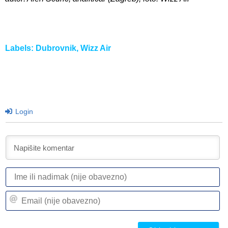
Labels:
Dubrovnik
,
Wizz Air
Login
I
ili
n
Em
(n
(n
ob
ob