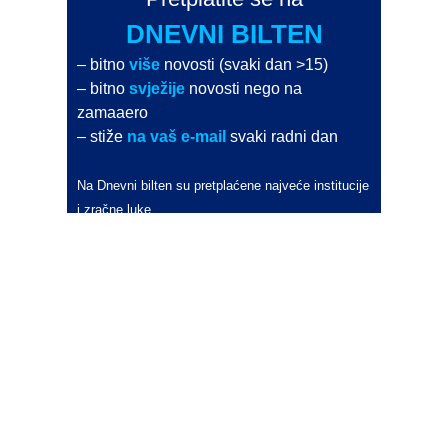
DNEVNI BILTEN
– bitno
više
novosti (svaki dan >15)
– bitno
svježije
novosti nego na
zamaaero
– stiže
na vaš e-mail
svaki radni dan
Na Dnevni bilten su pretplaćene najveće institucije
i zračne luke
Pročitajte više>
POŠALJITE NOVOST
Budite i vi novinar
zama
aero
!
Ako pošaljete 10 novosti koje objavimo
možete postati honorarni suradnik
i pisati za novac!