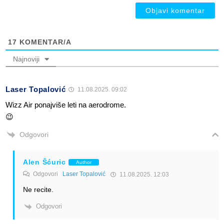
17
KOMENTAR/A
Najnoviji
Laser Topalović
11.08.2025. 09:02
Wizz Air ponajviše leti na aerodrome.
😉
Odgovori
Alen Šćuric
Author
Odgovori
Laser Topalović
11.08.2025. 12:03
Ne recite.
Odgovori