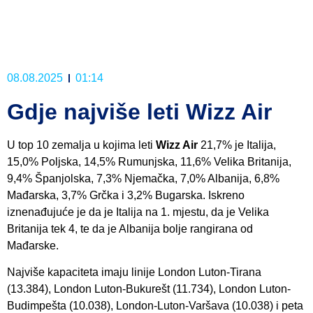
08.08.2025
01:14
Gdje najviše leti Wizz Air
U top 10 zemalja u kojima leti
Wizz Air
21,7% je Italija,
15,0% Poljska, 14,5% Rumunjska, 11,6% Velika Britanija,
9,4% Španjolska, 7,3% Njemačka, 7,0% Albanija, 6,8%
Mađarska, 3,7% Grčka i 3,2% Bugarska. Iskreno
iznenađujuće je da je Italija na 1. mjestu, da je Velika
Britanija tek 4, te da je Albanija bolje rangirana od
Mađarske.
Najviše kapaciteta imaju linije London Luton-Tirana
(13.384), London Luton-Bukurešt (11.734), London Luton-
Budimpešta (10.038), London-Luton-Varšava (10.038) i peta