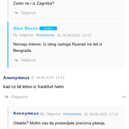
Zasto ne i iz Zagreba?
Odgovori
Alen Šćuric
Author
Odgovori
Anonymous
08.08.2025. 22:13
Nemaju interes. Iz istog razloga Ryanair ne leti iz
Beograda.
Odgovori
Anonymous
08.08.2025. 13:23
kad ce bit letovi iz frankfurt hahn
Odgovori
Anonymous
Odgovori
Anonymous
09.08.2025. 17:12
Odakle? Molim vas da postavljate precizna pitanja.