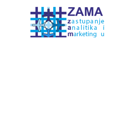
# Labels - oznake
Pretplatite se na
DNEVNI BILTEN
– bitno
više
novosti (svaki dan >15)
– bitno
svježije
novosti nego na
zamaaero
– stiže
na vaš e-mail
svaki radni dan