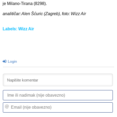
je Milano-Tirana (8298).
analitičar: Alen Šćuric (Zagreb), foto: Wizz Air
Labels:
Wizz Air
Login
I
ili
n
Em
(n
(n
ob
ob