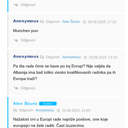
Odgovori
Anonymous
Odgovori
Alen Šćuric
09.08.2025. 17:23
Munchen pun
Odgovori
Anonymous
Odgovori
Anonymous
10.08.2025. 13:19
Pa šta rade čime se bave po toj Evropi? Nije valjda da
Albanija ima baš toliko visoko kvalifikovanih radnika pa ih
Evropa traži?
Odgovori
Alen Šćuric
Author
Odgovori
Anonymous
10.08.2025. 14:45
Nažalost oni u Europi rade najniže poslove, one koje
europejci ne žele raditi. Čast izuzecima.