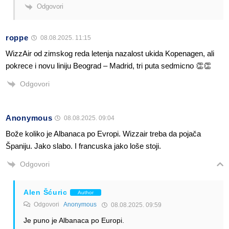
Odgovori
roppe
08.08.2025. 11:15
WizzAir od zimskog reda letenja nazalost ukida Kopenagen, ali
pokrece i novu liniju Beograd – Madrid, tri puta sedmicno 👏👏
Odgovori
Anonymous
08.08.2025. 09:04
Bože koliko je Albanaca po Evropi. Wizzair treba da pojača
Španiju. Jako slabo. I francuska jako loše stoji.
Odgovori
Alen Šćuric
Author
Odgovori
Anonymous
08.08.2025. 09:59
Je puno je Albanaca po Europi.