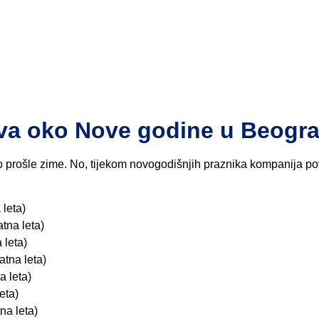
va oko Nove godine u Beogr
 prošle zime. No, tijekom novogodišnjih praznika kompanija p
 leta)
tna leta)
 leta)
atna leta)
a leta)
eta)
na leta)