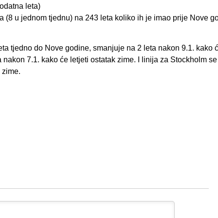
odatna leta)
na (8 u jednom tjednu) na 243 leta koliko ih je imao prije Nove g
eta tjedno do Nove godine, smanjuje na 2 leta nakon 9.1. kako će
 nakon 7.1. kako će letjeti ostatak zime. I linija za Stockholm se
k zime.