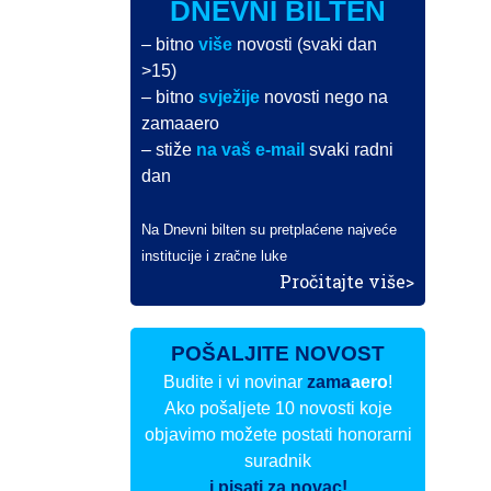
DNEVNI BILTEN
– bitno
više
novosti (svaki dan
>15)
– bitno
svježije
novosti nego na
zamaaero
– stiže
na vaš e-mail
svaki radni
dan
Na Dnevni bilten su pretplaćene najveće
institucije i zračne luke
Pročitajte više>
POŠALJITE NOVOST
Budite i vi novinar
zama
aero
!
Ako pošaljete 10 novosti koje
objavimo možete postati honorarni
suradnik
i pisati za novac!