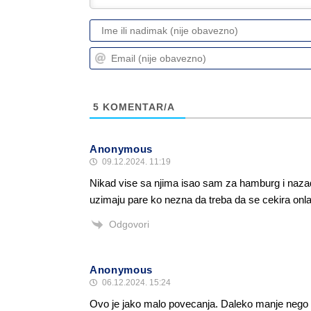
5
KOMENTAR/A
Anonymous
09.12.2024. 11:19
Nikad vise sa njima isao sam za hamburg i nazad 
uzimaju pare ko nezna da treba da se cekira onlajn
Odgovori
Anonymous
06.12.2024. 15:24
Ovo je jako malo povecanja. Daleko manje nego 