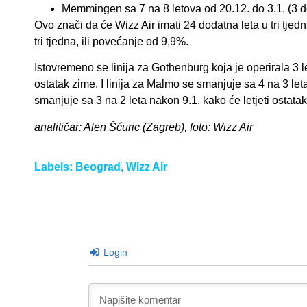
Memmingen sa 7 na 8 letova od 20.12. do 3.1. (3 d
Ovo znači da će Wizz Air imati 24 dodatna leta u tri tjed
tri tjedna, ili povećanje od 9,9%.
Istovremeno se linija za Gothenburg koja je operirala 3 l
ostatak zime. I linija za Malmo se smanjuje sa 4 na 3 leta
smanjuje sa 3 na 2 leta nakon 9.1. kako će letjeti ostata
analitičar: Alen Šćuric (Zagreb), foto: Wizz Air
Labels:
Beograd
,
Wizz Air
Login