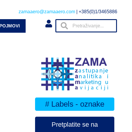
zamaaero@zamaaero.com
| +385(0)1/3465886
 POJMOVI
# Labels - oznake
Pretplatite se na