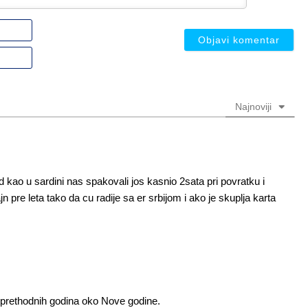
Ime
ili
nadimak
Email
(nije
(nije
obavezno)
obavezno)
Najnoviji
kao u sardini nas spakovali jos kasnio 2sata pri povratku i
 pre leta tako da cu radije sa er srbijom i ako je skuplja karta
prethodnih godina oko Nove godine.