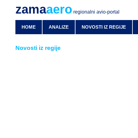
zama
aero
regionalni avio-portal
HOME
ANALIZE
NOVOSTI IZ REGIJE
Novosti iz regije