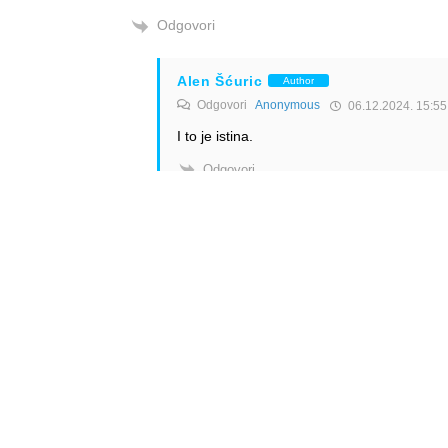
Odgovori
Alen Šćuric
Author
Odgovori
Anonymous
06.12.2024. 15:55
I to je istina.
Odgovori
Goran Janković
06.12.2024. 13:49
Smanjenje za Švedsku se nastavlja. Air Serbia 
ekonomski uopšte nije dobra i odmah se gastro 
kada , to se ne zna. Nije dobro…
Odgovori
Anonymous
Odgovori
Goran Janković
08.12.2024. 1