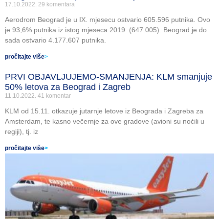
17.10.2022.
29 komentara
Aerodrom Beograd je u IX. mjesecu ostvario 605.596 putnika. Ovo
je 93,6% putnika iz istog mjeseca 2019. (647.005). Beograd je do
sada ostvario 4.177.607 putnika.
pročitajte više
>
PRVI OBJAVLJUJEMO-SMANJENJA: KLM smanjuje
50% letova za Beograd i Zagreb
11.10.2022.
41 komentar
KLM od 15.11. otkazuje jutarnje letove iz Beograda i Zagreba za
Amsterdam, te kasno večernje za ove gradove (avioni su noćili u
regiji), tj. iz
pročitajte više
>