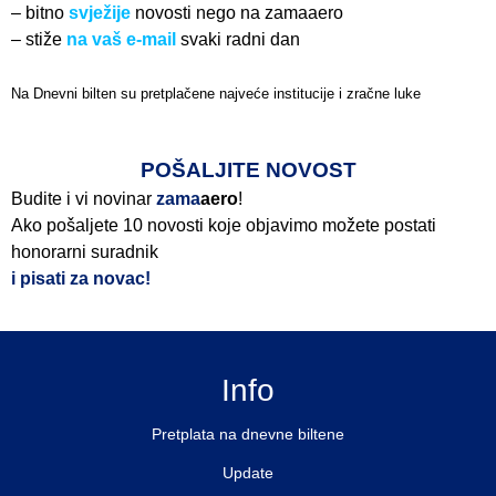
– bitno
svježije
novosti nego na zamaaero
– stiže
na vaš e-mail
svaki radni dan
Na Dnevni bilten su pretplačene najveće institucije i zračne luke
Pročitajte više>
POŠALJITE NOVOST
Budite i vi novinar
zama
aero
!
Ako pošaljete 10 novosti koje objavimo možete postati
honorarni suradnik
i pisati za novac!
Info
Pretplata na dnevne biltene
Update