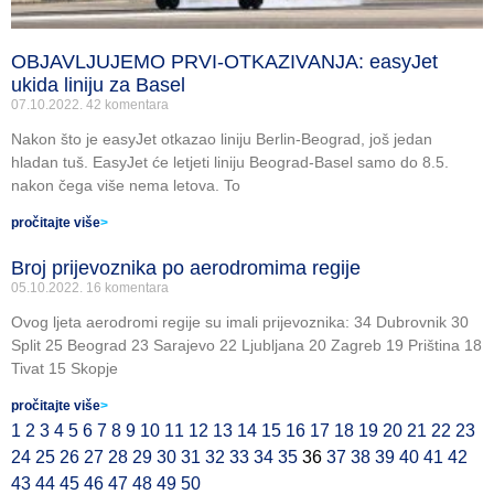
OBJAVLJUJEMO PRVI-OTKAZIVANJA: easyJet
ukida liniju za Basel
07.10.2022.
42 komentara
Nakon što je easyJet otkazao liniju Berlin-Beograd, još jedan
hladan tuš. EasyJet će letjeti liniju Beograd-Basel samo do 8.5.
nakon čega više nema letova. To
pročitajte više
>
Broj prijevoznika po aerodromima regije
05.10.2022.
16 komentara
Ovog ljeta aerodromi regije su imali prijevoznika: 34 Dubrovnik 30
Split 25 Beograd 23 Sarajevo 22 Ljubljana 20 Zagreb 19 Priština 18
Tivat 15 Skopje
pročitajte više
>
1
2
3
4
5
6
7
8
9
10
11
12
13
14
15
16
17
18
19
20
21
22
23
24
25
26
27
28
29
30
31
32
33
34
35
36
37
38
39
40
41
42
43
44
45
46
47
48
49
50