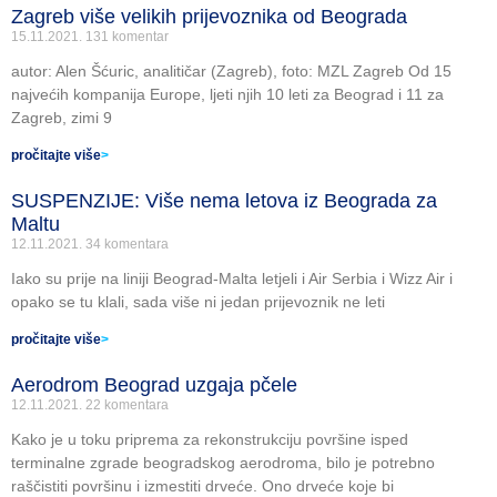
Zagreb više velikih prijevoznika od Beograda
15.11.2021.
131 komentar
autor: Alen Šćuric, analitičar (Zagreb), foto: MZL Zagreb Od 15
najvećih kompanija Europe, ljeti njih 10 leti za Beograd i 11 za
Zagreb, zimi 9
pročitajte više
>
SUSPENZIJE: Više nema letova iz Beograda za
Maltu
12.11.2021.
34 komentara
Iako su prije na liniji Beograd-Malta letjeli i Air Serbia i Wizz Air i
opako se tu klali, sada više ni jedan prijevoznik ne leti
pročitajte više
>
Aerodrom Beograd uzgaja pčele
12.11.2021.
22 komentara
Kako je u toku priprema za rekonstrukciju površine isped
terminalne zgrade beogradskog aerodroma, bilo je potrebno
raščistiti površinu i izmestiti drveće. Ono drveće koje bi