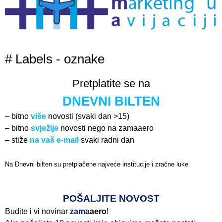
# Labels - oznake
Pretplatite se na
DNEVNI BILTEN
– bitno
više
novosti (svaki dan >15)
– bitno
svježije
novosti nego na zamaaero
– stiže
na vaš e-mail
svaki radni dan
Na Dnevni bilten su pretplačene najveće institucije i zračne luke
Pročitajte više>
POŠALJITE NOVOST
Budite i vi novinar
zama
aero
!