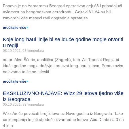
Ponovo je na Aerodromu Beograd operativan gejt A3 i pripadajući
aviomost na beogradskom aerodromu. Gejtovi A1-A4 su bili
zatvoreni više meseci radi dogradnje sprata za
pročitajte više
>
Koje long-haul linije bi se iduće godine mogle otvoriti
u regiji
08.10.2021.
93 komentara
autor: Alen Šćuric, analitičar (Zagreb); foto: Air Transat Regija bi
iduće godine mogla doživjeti procvat long-haul letova. Prema svim
najavama to će se i desiti.
pročitajte više
>
EKSKLUZIVNO-NAJAVE: Wizz 29 letova tjedno više
iz Beograda
05.10.2021.
83 komentara
Wizz Air će povećati broj letova uz Novu godinu iz Beograda. Tako
će kompanija letjeti slijedeće izvanredne letove: Abu Dhabi sa 3 na
4 leta