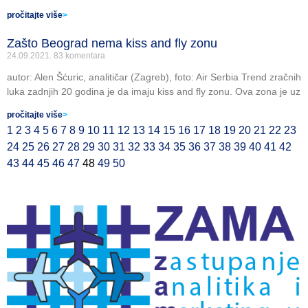
pročitajte više
>
Zašto Beograd nema kiss and fly zonu
24.09.2021.
83 komentara
autor: Alen Šćuric, analitičar (Zagreb), foto: Air Serbia Trend zračnih
luka zadnjih 20 godina je da imaju kiss and fly zonu. Ova zona je uz
pročitajte više
>
1
2
3
4
5
6
7
8
9
10
11
12
13
14
15
16
17
18
19
20
21
22
23
24
25
26
27
28
29
30
31
32
33
34
35
36
37
38
39
40
41
42
43
44
45
46
47
48
49
50