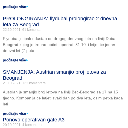
pročitajte više
>
PROLONGIRANJA: flydubai prolongirao 2 dnevna
leta za Beograd
22.10.2021.
61 komentar
Flydubai je ipak odustao od drugog dnevnog leta na liniji Dubai-
Beograd kojeg je trebao početi operirati 31.10. i letjet će jedan
dnevni let (7 puta
pročitajte više
>
SMANJENJA: Austrian smanjio broj letova za
Beograd
21.10.2021.
132 komentara
Austrian je smanjio broj letova na liniji Beč-Beograd sa 17 na 15
tjedno. Kompanija će letjeti svaki dan po dva leta, osim petka kada
leti
pročitajte više
>
Ponovo operativan gate A3
20.10.2021.
4 komentara