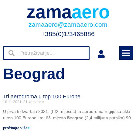
zama
aero
zamaaero@zamaaero.com
+385(0)1/3465886
Beograd
Tri aerodroma u top 100 Europe
18.11.2021.
31 komentar
U prva tri kvartala 2021. (I-IX. mjesec) tri aerodroma regije su ušla
u top 100 Europe i to: 63. mjesto Beograd (2,4 milijuna putnika) 90.
pročitajte više
>