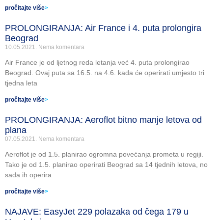
pročitajte više
>
PROLONGIRANJA: Air France i 4. puta prolongira
Beograd
10.05.2021.
Nema komentara
Air France je od ljetnog reda letanja već 4. puta prolongirao
Beograd. Ovaj puta sa 16.5. na 4.6. kada će operirati umjesto tri
tjedna leta
pročitajte više
>
PROLONGIRANJA: Aeroflot bitno manje letova od
plana
07.05.2021.
Nema komentara
Aeroflot je od 1.5. planirao ogromna povećanja prometa u regiji.
Tako je od 1.5. planirao operirati Beograd sa 14 tjednih letova, no
sada ih operira
pročitajte više
>
NAJAVE: EasyJet 229 polazaka od čega 179 u