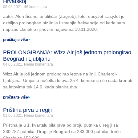
Hrvatskoj
05.05.2021.
46 komentara
autor: Alen Šćuric, analitičar (Zagreb), foto: easyJet EasyJet je
ozbiljno prolongirao niz linija i smanjio frekvencije od kada sam
napisao članak o njihovim najavama 18.11.2020.
pročitajte više
>
PROLONGIRANJA: Wizz Air još jednom prolongirao
Beograd i Ljubljanu
04.05.2021.
Nema komentara
Wizz Air je još jednom prolongirao letove na liniji Charleroi-
Ljubljana. Umjesto početka letova 25.4. kompanija će sada krenuti
sa letovima tek 14.6. kada planira dva
pročitajte više
>
Priština prva u regiji
01.05.2021.
Nema komentara
Priština je u 1. kvartalu bila prva po broju putnika u regiji sa
330.787 putnika. Drugi je Beograd sa 283.000 putnika, treće