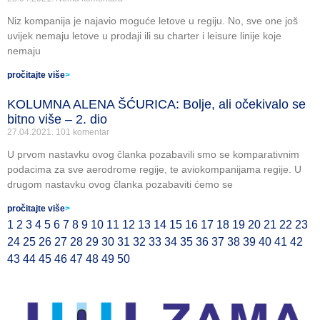
Niz kompanija je najavio moguće letove u regiju. No, sve one još
uvijek nemaju letove u prodaji ili su charter i leisure linije koje
nemaju
pročitajte više
>
KOLUMNA ALENA ŠĆURICA: Bolje, ali očekivalo se
bitno više – 2. dio
27.04.2021.
101 komentar
U prvom nastavku ovog članka pozabavili smo se komparativnim
podacima za sve aerodrome regije, te aviokompanijama regije. U
drugom nastavku ovog članka pozabaviti ćemo se
pročitajte više
>
1
2
3
4
5
6
7
8
9
10
11
12
13
14
15
16
17
18
19
20
21
22
23
24
25
26
27
28
29
30
31
32
33
34
35
36
37
38
39
40
41
42
43
44
45
46
47
48
49
50