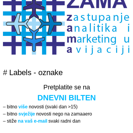
# Labels - oznake
Pretplatite se na
DNEVNI BILTEN
– bitno
više
novosti (svaki dan >15)
– bitno
svježije
novosti nego na zamaaero
– stiže
na vaš e-mail
svaki radni dan