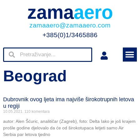
zama
aero
zamaaero@zamaaero.com
+385(0)1/3465886
Beograd
Dubrovnik ovog ljeta ima najviše širokotrupnih letova
u regiji
10.05.2021.
110 komentara
autor: Alen Šćuric, analitičar (Zagreb), foto: Delta Iako je još krajem
prošle godine djelovalo da će od širokotupaca letjeti samo Air
Serbia par letova tjedno