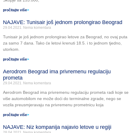
Skopje sa 153.000,
pročitajte više
>
NAJAVE: Tunisair još jednom prolongirao Beograd
29.04.2021.
Nema komentara
Tunisair je još jednom prolongirao letove za Beograd, no ovaj puta
za samo 7 dana. Tako će letovi krenuti 18.5. i to jednom tjedno,
utorkom.
pročitajte više
>
Aerodrom Beograd ima privremenu regulaciju
prometa
29.04.2021.
Nema komentara
Aerodrom Beograd ima privremenu regulaciju prometa radi koje se
više automobilom ne može doći do terminalne zgrade, nego se
vozila preusmjeravaju na privremenu prometnicu koja
pročitajte više
>
NAJAVE: Niz kompanija najavio letove u regiji
28.04.2021.
Nema komentara