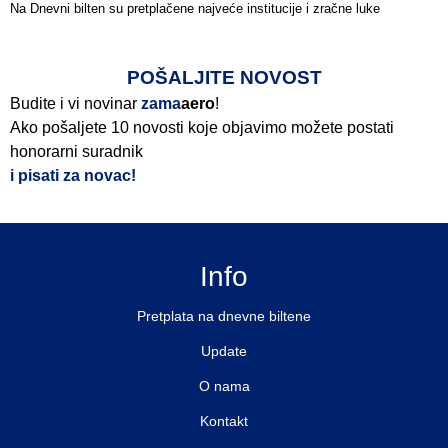
Na Dnevni bilten su pretplačene najveće institucije i zračne luke
Pročitajte više>
POŠALJITE NOVOST
Budite i vi novinar
zama
aero
!
Ako pošaljete 10 novosti koje objavimo možete postati
honorarni suradnik
i pisati za novac!
Info
Pretplata na dnevne biltene
Update
O nama
Kontakt