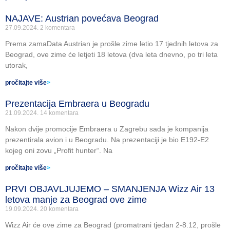
NAJAVE: Austrian povećava Beograd
27.09.2024.
2 komentara
Prema zamaData Austrian je prošle zime letio 17 tjednih letova za
Beograd, ove zime će letjeti 18 letova (dva leta dnevno, po tri leta
utorak,
pročitajte više
>
Prezentacija Embraera u Beogradu
21.09.2024.
14 komentara
Nakon dvije promocije Embraera u Zagrebu sada je kompanija
prezentirala avion i u Beogradu. Na prezentaciji je bio E192-E2
kojeg oni zovu „Profit hunter“. Na
pročitajte više
>
PRVI OBJAVLJUJEMO – SMANJENJA Wizz Air 13
letova manje za Beograd ove zime
19.09.2024.
20 komentara
Wizz Air će ove zime za Beograd (promatrani tjedan 2-8.12, prošle