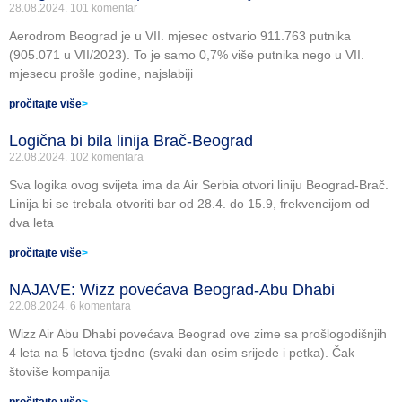
28.08.2024.
101 komentar
Aerodrom Beograd je u VII. mjesec ostvario 911.763 putnika
(905.071 u VII/2023). To je samo 0,7% više putnika nego u VII.
mjesecu prošle godine, najslabiji
pročitajte više
>
Logična bi bila linija Brač-Beograd
22.08.2024.
102 komentara
Sva logika ovog svijeta ima da Air Serbia otvori liniju Beograd-Brač.
Linija bi se trebala otvoriti bar od 28.4. do 15.9, frekvencijom od
dva leta
pročitajte više
>
NAJAVE: Wizz povećava Beograd-Abu Dhabi
22.08.2024.
6 komentara
Wizz Air Abu Dhabi povećava Beograd ove zime sa prošlogodišnjih
4 leta na 5 letova tjedno (svaki dan osim srijede i petka). Čak
štoviše kompanija