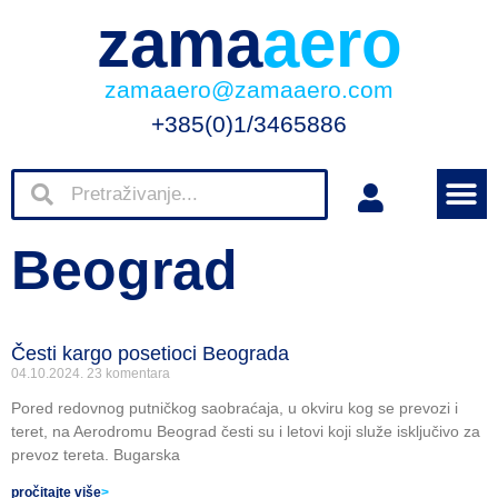
zama
aero
zamaaero@zamaaero.com
+385(0)1/3465886
Beograd
Česti kargo posetioci Beograda
04.10.2024.
23 komentara
Pored redovnog putničkog saobraćaja, u okviru kog se prevozi i
teret, na Aerodromu Beograd česti su i letovi koji služe isključivo za
prevoz tereta. Bugarska
pročitajte više
>