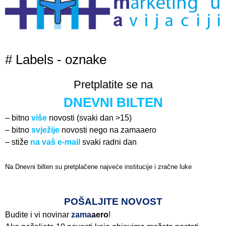
# Labels - oznake
Pretplatite se na
DNEVNI BILTEN
– bitno
više
novosti (svaki dan >15)
– bitno
svježije
novosti nego na zamaaero
– stiže
na vaš e-mail
svaki radni dan
Na Dnevni bilten su pretplačene najveće institucije i zračne luke
Pročitajte više>
POŠALJITE NOVOST
Budite i vi novinar
zama
aero
!