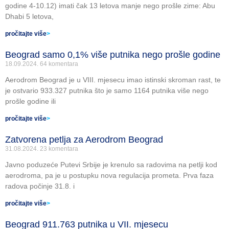
godine 4-10.12) imati čak 13 letova manje nego prošle zime: Abu
Dhabi 5 letova,
pročitajte više
>
Beograd samo 0,1% više putnika nego prošle godine
18.09.2024.
64 komentara
Aerodrom Beograd je u VIII. mjesecu imao istinski skroman rast, te
je ostvario 933.327 putnika što je samo 1164 putnika više nego
prošle godine ili
pročitajte više
>
Zatvorena petlja za Aerodrom Beograd
31.08.2024.
23 komentara
Javno poduzeće Putevi Srbije je krenulo sa radovima na petlji kod
aerodroma, pa je u postupku nova regulacija prometa. Prva faza
radova počinje 31.8. i
pročitajte više
>
Beograd 911.763 putnika u VII. mjesecu