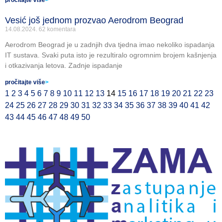
pročitajte više
>
Vesić još jednom prozvao Aerodrom Beograd
14.08.2024.
62 komentara
Aerodrom Beograd je u zadnjih dva tjedna imao nekoliko ispadanja
IT sustava. Svaki puta isto je rezultiralo ogromnim brojem kašnjenja
i otkazivanja letova. Zadnje ispadanje
pročitajte više
>
1
2
3
4
5
6
7
8
9
10
11
12
13
14
15
16
17
18
19
20
21
22
23
24
25
26
27
28
29
30
31
32
33
34
35
36
37
38
39
40
41
42
43
44
45
46
47
48
49
50