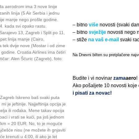
da aerodrom ima 3 nove linije
anih linija (5 Air Serbia i jednu
nije manje nego prošle godine.
– bitno
više
novosti (svaki da
4. kada svi opako rastu.
– bitno
svježije
novosti nego 
Sarajevo 13, Zagreb i Split po 11,
et linija manje (Cairo,
– stiže
na vaš e-mail
svaki ra
 a tek dvije nove (Mostar i od zime
e godine. Croatia Airlines ima četiri
Na Dnevni bilten su pretplačene najve
itičar: Alen Šćuric (Zagreb), foto:
Budite i vi novinar
zama
aero
!
Ako pošaljete 10 novosti koje
i pisati za novac!
L Zagreb Iskreno baš svaki puta
je jeftinije. Najjeftinija opcija je
telja ili rođaka. Mene takav opcija
aci i vrati se kući, pa još jednom
/km = 20 EUR. No, to je moguće
najčešće nisu (ne možete ih gnjaviti
e krenuti u 4:00, ili ako je let