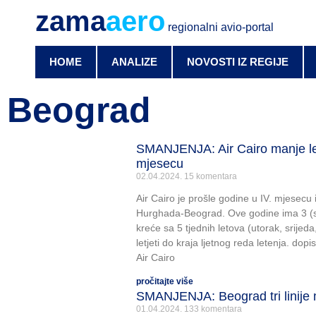
zama
aero
regionalni avio-portal
HOME
ANALIZE
NOVOSTI IZ REGIJE
Beograd
SMANJENJA: Air Cairo manje le
mjesecu
02.04.2024.
15 komentara
Air Cairo je prošle godine u IV. mjesecu i
Hurghada-Beograd. Ove godine ima 3 (sri
kreće sa 5 tjednih letova (utorak, srijeda
letjeti do kraja ljetnog reda letenja. dop
Air Cairo
pročitajte više
SMANJENJA: Beograd tri linije 
01.04.2024.
133 komentara