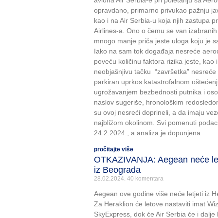
aviona Air Serbia-e pri poletanju sa Ae
opravdano, primarno privukao pažnju jav
kao i na Air Serbia-u koja njih zastupa 
Airlines-a. Ono o čemu se van izabranih 
mnogo manje priča jeste uloga koju je 
Iako na sam tok događaja nesreće aerod
poveću količinu faktora rizika jeste, kao 
neobjašnjivu tačku “završetka” nesreće
parkiran uprkos katastrofalnom oštećenju
ugrožavanjem bezbednosti putnika i osob
naslov sugeriše, hronološkim redosledom 
su ovoj nesreći doprineli, a da imaju 
najbližom okolinom. Svi pomenuti podaci
24.2.2024., a analiza je dopunjena
pročitajte više
OTKAZIVANJA: Aegean neće letj
iz Beograda
28.02.2024.
40 komentara
Aegean ove godine više neće letjeti iz 
Za Heraklion će letove nastaviti imat Wizz
SkyExpress, dok će Air Serbia će i dalje