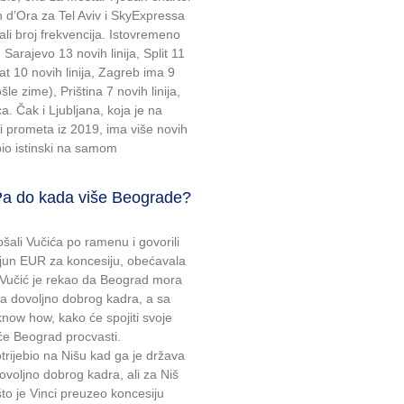
un d’Ora za Tel Aviv i SkyExpressa
ali broj frekvencija. Istovremeno
Sarajevo 13 novih linija, Split 11
vat 10 novih linija, Zagreb ima 9
le zime), Priština 7 novih linija,
ca. Čak i Ljubljana, koja je na
 prometa iz 2019, ima više novih
e bio istinski na samom
do kada više Beograde?
šali Vučića po ramenu i govorili
ilijun EUR za koncesiju, obećavala
m Vučić je rekao da Beograd mora
a dovoljno dobrog kadra, a sa
 know how, kako će spojiti svoje
e Beograd procvasti.
otrijebio na Nišu kad ga je država
ovoljno dobrog kadra, ali za Niš
to je Vinci preuzeo koncesiju