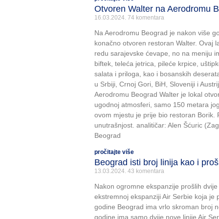
Otvoren Walter na Aerodromu 
16.03.2024.
74 komentara
Na Aerodromu Beograd je nakon više go
konačno otvoren restoran Walter. Ovaj 
redu sarajevske ćevape, no na meniju im
biftek, teleća jetrica, pileće krpice, uštipk
salata i priloga, kao i bosanskih desera
u Srbiji, Crnoj Gori, BiH, Sloveniji i Aus
Aerodromu Beograd Walter je lokal otvo
ugodnoj atmosferi, samo 150 metara jo
ovom mjestu je prije bio restoran Borik
unutrašnjost. analitičar: Alen Šćuric (Za
Beograd
pročitajte više
Beograd isti broj linija kao i pro
13.03.2024.
43 komentara
Nakon ogromne ekspanzije prošlih dvije 
ekstremnoj ekspanziji Air Serbie koja je 
godine Beograd ima vrlo skroman broj n
godine ima samo dvije nove linije Air Se