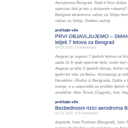
Aerodroma Beograd. Radi li Vinci dobar
operirao dok je bio u državnim rukama? 
Beograd ekstremno važan za Srbiju Ae
važan za Srbiju. Daleko važniji
pročitajte više
PRVI OBJAVLJUJEMO – SMAN
letjeti 7 letova za Beograd
04.03.2024.
53 komentara
Aegean je najavio 7 tjednih letova na lin
sada će ih ipak operirati šest, svaki dan
Aegean je letio 5 tjednih letova, dočim 
tjedni let više za Atenu. Kompanija je od
Heraklion i Rodos iz Beograda. Dakle u ko
manje, a u usporedbi sa prošlim ljetom i
analitičar: Alen Šćuric (Zagreb), foto: A
pročitajte više
Bezbednosni rizici aerodroma 
01.03.2024.
170 komentara
dopisnik: Ivan Pusineri (Beograd), fot