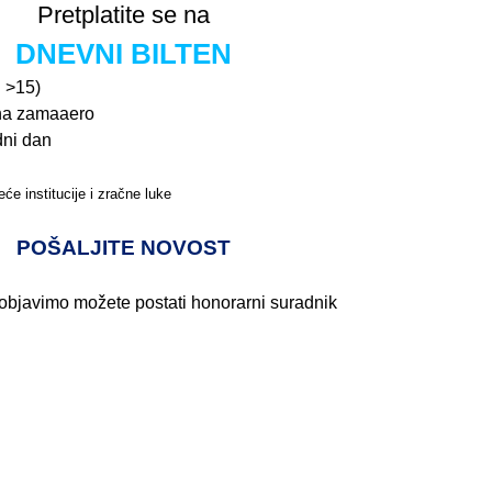
Pretplatite se na
DNEVNI BILTEN
n >15)
na zamaaero
dni dan
će institucije i zračne luke
Pročitajte više>
POŠALJITE NOVOST
 objavimo možete postati honorarni suradnik