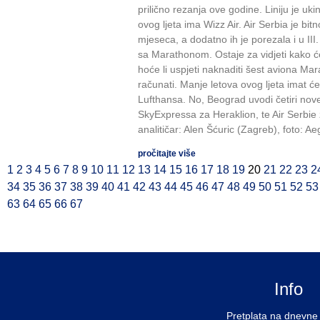
prilično rezanja ove godine. Liniju je uk
ovog ljeta ima Wizz Air. Air Serbia je bitn
mjeseca, a dodatno ih je porezala i u II
sa Marathonom. Ostaje za vidjeti kako će 
hoće li uspjeti naknaditi šest aviona M
računati. Manje letova ovog ljeta imat će 
Lufthansa. No, Beograd uvodi četiri nove 
SkyExpressa za Heraklion, te Air Serbie
analitičar: Alen Šćuric (Zagreb), foto: A
pročitajte više
1
2
3
4
5
6
7
8
9
10
11
12
13
14
15
16
17
18
19
20
21
22
23
2
34
35
36
37
38
39
40
41
42
43
44
45
46
47
48
49
50
51
52
53
63
64
65
66
67
Info
Pretplata na dnevne 