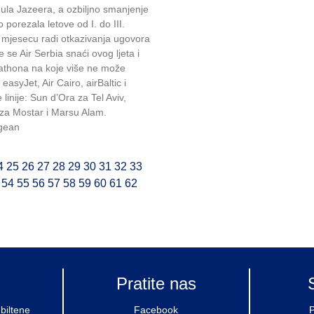
inula Jazeera, a ozbiljno smanjenje
o porezala letove od I. do III.
I. mjesecu radi otkazivanja ugovora
se Air Serbia snaći ovog ljeta i
arathona na koje više ne može
easyJet, Air Cairo, airBaltic i
linije: Sun d’Ora za Tel Aviv,
 za Mostar i Marsu Alam.
egean
4
25
26
27
28
29
30
31
32
33
54
55
56
57
58
59
60
61
62
Pratite nas
biltene
Facebook
P