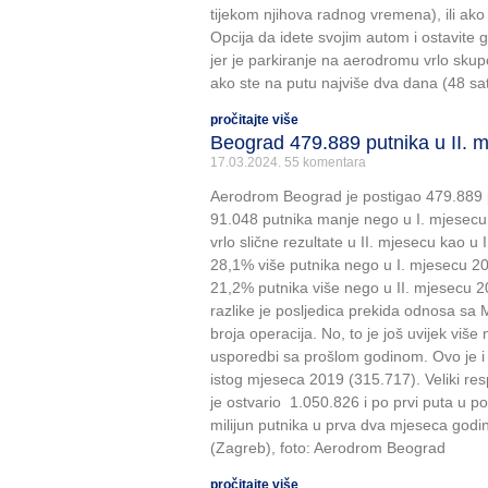
tijekom njihova radnog vremena), ili ak
Opcija da idete svojim autom i ostavite 
jer je parkiranje na aerodromu vrlo skup
ako ste na putu najviše dva dana (48 sat
pročitajte više
Beograd 479.889 putnika u II. 
17.03.2024.
55 komentara
Aerodrom Beograd je postigao 479.889 p
91.048 putnika manje nego u I. mjesecu
vrlo slične rezultate u II. mjesecu kao u
28,1% više putnika nego u I. mjesecu 20
21,2% putnika više nego u II. mjesecu 2
razlike je posljedica prekida odnosa s
broja operacija. No, to je još uvijek viš
usporedbi sa prošlom godinom. Ovo je i 
istog mjeseca 2019 (315.717). Veliki r
je ostvario 1.050.826 i po prvi puta u p
milijun putnika u prva dva mjeseca godine
(Zagreb), foto: Aerodrom Beograd
pročitajte više