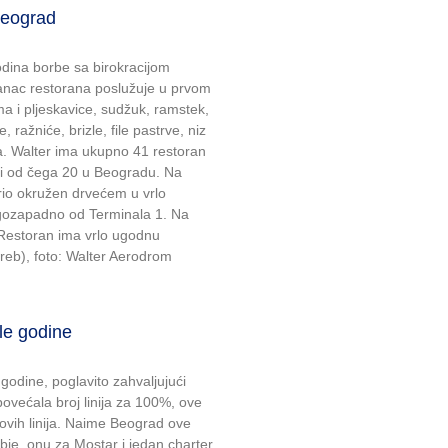
Beograd
dina borbe sa birokracijom
lanac restorana poslužuje u prvom
a i pljeskavice, sudžuk, ramstek,
e, ražniće, brizle, file pastrve, niz
ta. Walter ima ukupno 41 restoran
triji od čega 20 u Beogradu. Na
rio okružen drvećem u vrlo
gozapadno od Terminala 1. Na
. Restoran ima vrlo ugodnu
greb), foto: Walter Aerodrom
šle godine
godine, poglavito zahvaljujući
povećala broj linija za 100%, ove
ovih linija. Naime Beograd ove
rbie, onu za Mostar i jedan charter