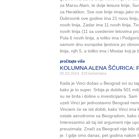
za Marsu Alam, te dvije leisure linije, S
za Heraklion. Sve ove linije imaju jako m
Dubrovnik ove godine ima 21 novu liniju, 
novih linija, Zadar ima 11 novih linija, Ti
novih linija (11 sa uvedenim letovima proš
Pula 6 novih linija, a toliko ima i Podgori
samom dnu europske ljestvice po obnovi
linija, njih 5, a toliko ima i Mostar koji j
pročitajte više
KOLUMNA ALENA ŠĆURICA: Pa 
05.03.2024.
329 komentara
Kada je Vinci došao u Beograd svi su tap
kako je to super. Srbija je dobila 501 m
su se brda i doline u investicijama. Sa
uzeti Vinci jer jednostavno Beograd nem
Vinciem će se isti dobiti, kako Vinci ima
ostale aerodrome sa Beogradom, kako ć
Interesantno ali taj isti argument nije up
preuzimala. Znači za Beograd nije bilo d
je. I gdje smo danas, pet godina nakon š