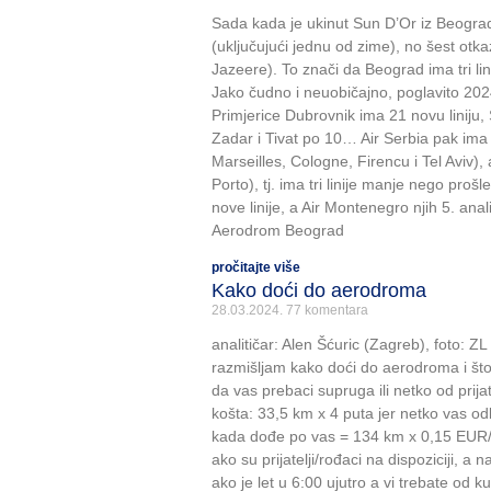
Sada kada je ukinut Sun D’Or iz Beogra
(uključujući jednu od zime), no šest otkaz
Jazeere). To znači da Beograd ima tri li
Jako čudno i neuobičajno, poglavito 202
Primjerice Dubrovnik ima 21 novu liniju, 
Zadar i Tivat po 10… Air Serbia pak ima p
Marseilles, Cologne, Firencu i Tel Aviv),
Porto), tj. ima tri linije manje nego prošl
nove linije, a Air Montenegro njih 5. anal
Aerodrom Beograd
pročitajte više
Kako doći do aerodroma
28.03.2024.
77 komentara
analitičar: Alen Šćuric (Zagreb), foto: Z
razmišljam kako doći do aerodroma i što mi 
da vas prebaci supruga ili netko od prija
košta: 33,5 km x 4 puta jer netko vas odb
kada dođe po vas = 134 km x 0,15 EUR
ako su prijatelji/rođaci na dispoziciji, a 
ako je let u 6:00 ujutro a vi trebate od kuć