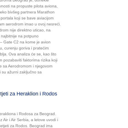
rodroma Beograd je, donekle
nosti na propuste pilota aviona,
preko bivšeg partnera Marathon
portala koji se bave aviacijom
sam aerodrom imao u ovoj nesreći.
rom nije direktno uticao, na
i najbitnije na potpuno
 – Gate C2 na kome je avion
, curenju goriva i pratećim
lja. Ova analiza će se, kao što
pozabaviti faktorima rizika koji
veze sa Aerodromom i njegovom
 su ažurni zaključno sa
eti za Heraklion i Rodos
Herakliona i Rodosa za Beograd.
 Air i Air Serbia, a letove uvodi i
 letjeti za Rodos. Beograd ima