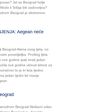
 posao? Jel se Beograd bolje
Može li Srbija biti zadovoljna?
rodrom Beograd je ekstremno
JENJA: Aegean neće
iji Beograd-Atena ovog ljeta, no
 osim ponedjeljka. Prošlog ljeta
će ove godine ipak imati jedan
lučila ove godine ukinuti letove za
načnici to je tri leta tjedno
ma jedan tjedni let manje.
egean
Beograd
o: Aerodrom Beograd Nedavni udes