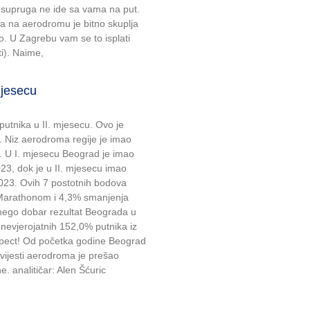
o supruga ne ide sa vama na put.
ga na aerodromu je bitno skuplja
o. U Zagrebu vam se to isplati
i). Naime,
mjesecu
utnika u II. mjesecu. Ovo je
. Niz aerodroma regije je imao
 I. U I. mjesecu Beograd je imao
23, dok je u II. mjesecu imao
023. Ovih 7 postotnih bodova
a Marathonom i 4,3% smanjenja
e nego dobar rezultat Beograda u
nevjerojatnih 152,0% putnika iz
espect! Od početka godine Beograd
ovijesti aerodroma je prešao
. analitičar: Alen Šćuric