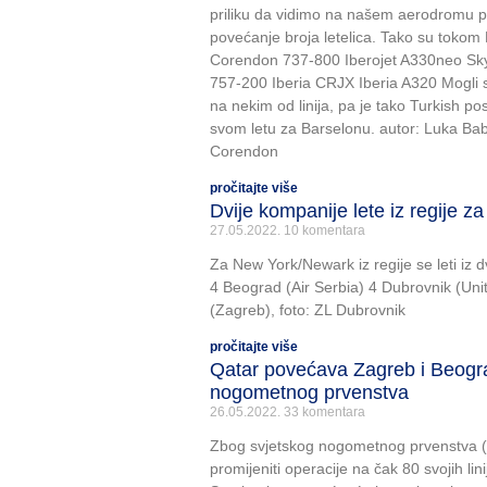
priliku da vidimo na našem aerodromu pun
povećanje broja letelica. Tako su tokom 
Corendon 737-800 Iberojet A330neo Sky
757-200 Iberia CRJX Iberia A320 Mogli s
na nekim od linija, pa je tako Turkish po
svom letu za Barselonu. autor: Luka Bab
Corendon
pročitajte više
Dvije kompanije lete iz regije z
27.05.2022.
10 komentara
Za New York/Newark iz regije se leti iz 
4 Beograd (Air Serbia) 4 Dubrovnik (Unite
(Zagreb), foto: ZL Dubrovnik
pročitajte više
Qatar povećava Zagreb i Beogra
nogometnog prvenstva
26.05.2022.
33 komentara
Zbog svjetskog nogometnog prvenstva (2
promijeniti operacije na čak 80 svojih lini