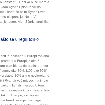
o konstantu. Razlika bi se morala
 kada Ryanair planira velika
secu kada će osim Ryanairovih
mnu ekspanziju. No, u VII.
iti. autor: Alen Šćuric, analitičar
 se u regiji toliko
neti, a posebno u Europi rapidno
 prometa u Europi je oko 5
tan plan bio da će zračni promet
9 (legacy oko 70%, LCC oko 90%),
o vjerojatno 90% a nije nevjerojatno
ir i Ryanair već mjesecima imaju
tijekom ljetnih mjeseci. U tom
i nad rezanjima koja su evidentna
ije tako u Europu, već upravo
 je trend rezanja više nego