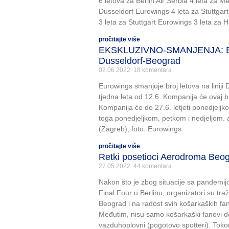
6 letova za Berlin Air Serbia 4 leta za 
Dusseldorf Eurowings 4 leta za Stuttgart
3 leta za Stuttgart Eurowings 3 leta za H
pročitajte više
EKSKLUZIVNO-SMANJENJA: Eu
Dusseldorf-Beograd
02.06.2022.
18 komentara
Eurowings smanjuje broj letova na liniji
tjedna leta od 12.6. Kompanija će ovaj bro
Kompanija će do 27.6. letjeti ponedjeljk
toga ponedjeljkom, petkom i nedjeljom. au
(Zagreb), foto: Eurowings
pročitajte više
Retki posetioci Aerodroma Beo
27.05.2022.
44 komentara
Nakon što je zbog situacije sa pandemi
Final Four u Berlinu, organizatori su tra
Beograd i na radost svih košarkaških fa
Međutim, nisu samo košarkaški fanovi dob
vazduhoplovni (pogotovo spotteri). Tok