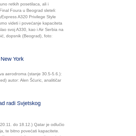
o retkih posetilaca, ali i
Final Foura u Beograd sleteli:
Express A320 Privilege Style
mo videti i povećanje kapaciteta
slao svoj A330, kao i Air Serbia na
ić, dopsnik (Beograd), foto:
a New York
dva aerodroma (stanje 30.5-5.6.):
d) autor: Alen Šćuric, analitičar
d radi Svjetskog
0.11. do 18.12.) Qatar je odlučio
ja, te bitno povećati kapacitete.