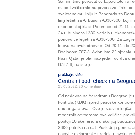
Samim time povećat će kapacitete i u re
su se kvalificirale na prvenstvo. Tako će 
svakodnevnu liniju iz Beograda za Dohu
liniji letjeti sa Airbusom A330-300, koji 
ekonomskoj klasi. Potom će od 21.11. do 
24 u business i 236 sjedala u ekonomsko
ponovo će letjeti sa A330-300. Za Zagre
letova na svakodnevne. Od 20.11. do 20.
Boeingom 787-8. Avion ima 22 sjedala u
klasi. Qatar je planirao jedan od dva dne
B787-8, no isto je
pročitajte više
Centralni bodi check na Beogra
25.05.2022.
26 komentara
Od nedavno na Aerodromu Beograd je u
kontrola (KDK) ispred pasoške kontrole
unutar gate-ova. Ovo je sasvim logičan 
modernih aerodroma ove veličine praktik
postoji 10 skenera, a u skorijoj budućnos
2300 putnika na sat. Poslednja genera
ostavite elektronske uređaje u svojoj tor