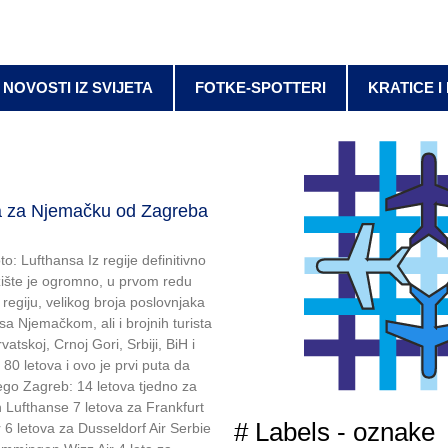
NOVOSTI IZ SVIJETA
FOTKE-SPOTTERI
KRATICE I
va za Njemačku od Zagreba
to: Lufthansa Iz regije definitivno
žište je ogromno, u prvom redu
a regiju, velikog broja poslovnjaka
sa Njemačkom, ali i brojnih turista
atskoj, Crnoj Gori, Srbiji, BiH i
80 letova i ovo je prvi puta da
go Zagreb: 14 letova tjedno za
 Lufthanse 7 letova za Frankfurt
# Labels - oznake
 6 letova za Dusseldorf Air Serbie