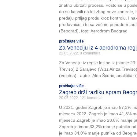
znatno ubrzati process. Pošto se u posl
da su kasnili na let zbog nove kontrole
predaju prtljag prođu kroz kontrolu. I nak
prodavnice, i to sa većom ponudom. auto
(Beograd), foto: Aerodrom Beograd
pročitajte više
Za Veneciju iz 4 aerodroma regi
22.05.2022.
8 komentara
Za Veneciju iz regije leti se iz (stanje 23
Treviso) 2 Sarajevo (Wizz Air za Treviso)
(Volotea) autor: Alen Šćuric, analitičar 
pročitajte više
Zagreb drži razliku spram Beog
20.05.2022.
121 komentar
U 2021. godini Zagreb je imao 57,3% ma
mjesecu 2022. Zagreb je imao 41,8% ma
mjesecu Zagreb je imao 28,8% manje pu
Zagreb je imao 33,2% manje putnika od
je imao 34,0% manje putnika od Beograd