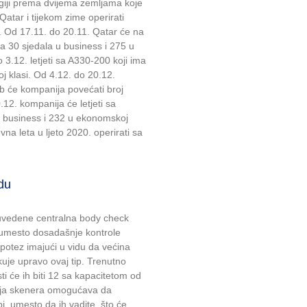
giji prema dvijema zemljama koje
Qatar i tijekom zime operirati
. Od 17.11. do 20.11. Qatar će na
ima 30 sjedala u business i 275 u
3.12. letjeti sa A330-200 koji ima
j klasi. Od 4.12. do 20.12.
b će kompanija povećati broj
12. kompanija će letjeti sa
 business i 232 u ekonomskoj
vna leta u ljeto 2020. operirati sa
du
vedene centralna body check
 umesto dosadašnje kontrole
potez imajući u vidu da većina
uje upravo ovaj tip. Trenutno
ti će ih biti 12 sa kapacitetom od
cija skenera omogućava da
bi, umesto da ih vadite, što će