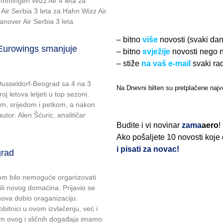
Memmingen Wizz Air 4 leta za
 Air Serbia 3 leta za Hahn Wizz Air
anover Air Serbia 3 leta
– bitno
više
novosti (svaki da
rowings smanjuje
– bitno
svježije
novosti nego 
– stiže
na vaš e-mail
svaki ra
 Dusseldorf-Beograd sa 4 na 3
Na Dnevni bilten su pretplačene najve
j letova letjeti u top sezoni.
om, srijedom i petkom, a nakon
tor: Alen Šćuric, analitičar
Budite i vi novinar
zama
aero
!
Ako pošaljete 10 novosti koje
i pisati za novac!
grad
jom bilo nemoguće organizovati
žili novog domaćina. Prijavio se
nova dobio oraganizaciju.
itnici u ovom izvlačenju, već i
om ovog i sličnih događaja imamo