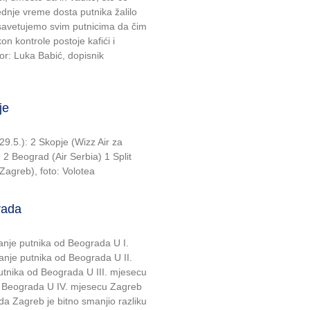
ednje vreme dosta putnika žalilo
, savetujemo svim putnicima da čim
on kontrole postoje kafići i
r: Luka Babić, dopisnik
je
-29.5.): 2 Skopje (Wizz Air za
 2 Beograd (Air Serbia) 1 Split
(Zagreb), foto: Volotea
rada
nje putnika od Beograda U I.
nje putnika od Beograda U II.
tnika od Beograda U III. mjesecu
 Beograda U IV. mjesecu Zagreb
a Zagreb je bitno smanjio razliku