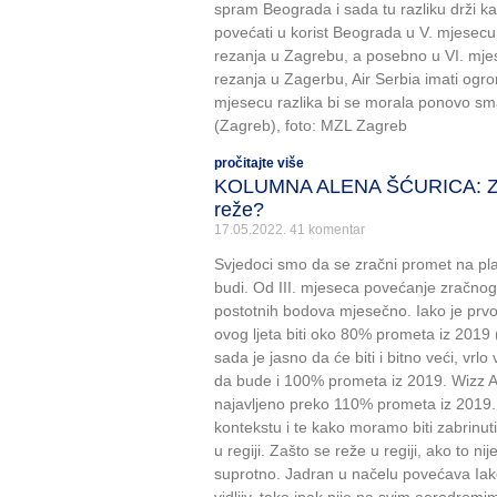
spram Beograda i sada tu razliku drži ka
povećati u korist Beograda u V. mjesecu
rezanja u Zagrebu, a posebno u VI. mje
rezanja u Zagerbu, Air Serbia imati ogro
mjesecu razlika bi se morala ponovo smanj
(Zagreb), foto: MZL Zagreb
pročitajte više
KOLUMNA ALENA ŠĆURICA: Zašto
reže?
17.05.2022.
41 komentar
Svjedoci smo da se zračni promet na pla
budi. Od III. mjeseca povećanje zračnog
postotnih bodova mjesečno. Iako je prvo
ovog ljeta biti oko 80% prometa iz 201
sada je jasno da će biti i bitno veći, vrl
da bude i 100% prometa iz 2019. Wizz A
najavljeno preko 110% prometa iz 2019. 
kontekstu i te kako moramo biti zabrinut
u regiji. Zašto se reže u regiji, ako to n
suprotno. Jadran u načelu povećava Iako