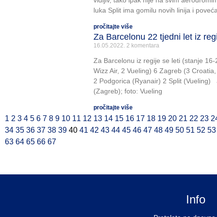
vidljiv, tako ipak nije na svim aerodrom
luka Split ima gomilu novih linija i poveć
pročitajte više
Za Barcelonu 22 tjedni let iz reg
16.05.2022.
2 komentara
Za Barcelonu iz regije se leti (stanje 16-
Wizz Air, 2 Vueling) 6 Zagreb (3 Croatia,
2 Podgorica (Ryanair) 2 Split (Vueling) a
(Zagreb); foto: Vueling
pročitajte više
1
2
3
4
5
6
7
8
9
10
11
12
13
14
15
16
17
18
19
20
21
22
23
2
34
35
36
37
38
39
40
41
42
43
44
45
46
47
48
49
50
51
52
53
63
64
65
66
67
Info