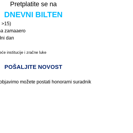
Pretplatite se na
DNEVNI BILTEN
n >15)
na zamaaero
dni dan
će institucije i zračne luke
Pročitajte više>
POŠALJITE NOVOST
 objavimo možete postati honorarni suradnik