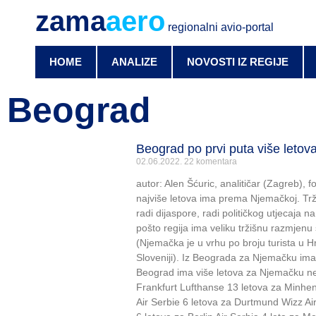
zama
aero
regionalni avio-portal
HOME
ANALIZE
NOVOSTI IZ REGIJE
Beograd
Beograd po prvi puta više leto
02.06.2022.
22 komentara
autor: Alen Šćuric, analitičar (Zagreb), fo
najviše letova ima prema Njemačkoj. Tr
radi dijaspore, radi političkog utjecaja n
pošto regija ima veliku tržišnu razmjenu 
(Njemačka je u vrhu po broju turista u Hrv
Sloveniji). Iz Beograda za Njemačku ima 
Beograd ima više letova za Njemačku ne
Frankfurt Lufthanse 13 letova za Minhen
Air Serbie 6 letova za Durtmund Wizz Air