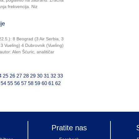
ima, poglavito na Jadranu. Zračna
anja frekvencija. Niz
ije
22.5.): 8 Beograd (3 Air Serbia, 3
 3 Vueling) 4 Dubrovnik (Vueling)
utor: Alen Šćuric, analitičar
4
25
26
27
28
29
30
31
32
33
54
55
56
57
58
59
60
61
62
Pratite nas