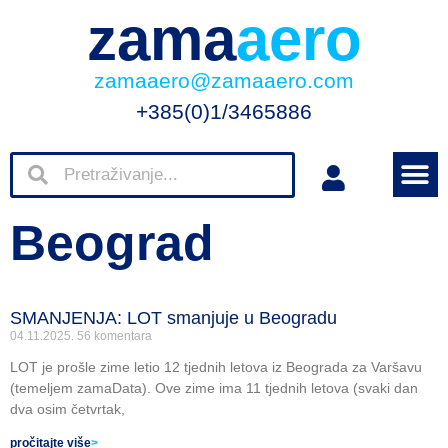
zama
aero
zamaaero@zamaaero.com
+385(0)1/3465886
Beograd
SMANJENJA: LOT smanjuje u Beogradu
04.11.2025.
56 komentara
LOT je prošle zime letio 12 tjednih letova iz Beograda za Varšavu
(temeljem zamaData). Ove zime ima 11 tjednih letova (svaki dan
dva osim četvrtak,
pročitajte više
>