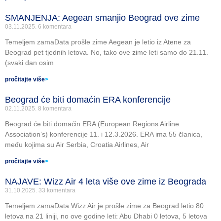
SMANJENJA: Aegean smanjio Beograd ove zime
03.11.2025.
6 komentara
Temeljem zamaData prošle zime Aegean je letio iz Atene za
Beograd pet tjednih letova. No, tako ove zime leti samo do 21.11.
(svaki dan osim
pročitajte više
>
Beograd će biti domaćin ERA konferencije
02.11.2025.
8 komentara
Beograd će biti domaćin ERA (European Regions Airline
Association’s) konferencije 11. i 12.3.2026. ERA ima 55 članica,
među kojima su Air Serbia, Croatia Airlines, Air
pročitajte više
>
NAJAVE: Wizz Air 4 leta više ove zime iz Beograda
31.10.2025.
33 komentara
Temeljem zamaData Wizz Air je prošle zime za Beograd letio 80
letova na 21 liniji, no ove godine leti: Abu Dhabi 0 letova, 5 letova