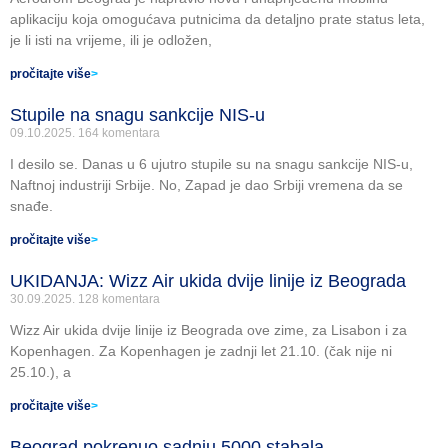
aplikaciju koja omogućava putnicima da detaljno prate status leta,
je li isti na vrijeme, ili je odložen,
pročitajte više
>
Stupile na snagu sankcije NIS-u
09.10.2025.
164 komentara
I desilo se. Danas u 6 ujutro stupile su na snagu sankcije NIS-u,
Naftnoj industriji Srbije. No, Zapad je dao Srbiji vremena da se
snađe.
pročitajte više
>
UKIDANJA: Wizz Air ukida dvije linije iz Beograda
30.09.2025.
128 komentara
Wizz Air ukida dvije linije iz Beograda ove zime, za Lisabon i za
Kopenhagen. Za Kopenhagen je zadnji let 21.10. (čak nije ni
25.10.), a
pročitajte više
>
Beograd pokrenuo sadnju 5000 stabala