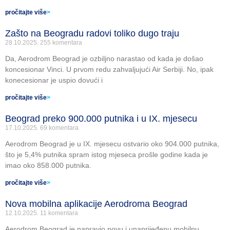
pročitajte više
>
Zašto na Beogradu radovi toliko dugo traju
28.10.2025.
255 komentara
Da, Aerodrom Beograd je ozbiljno narastao od kada je došao
koncesionar Vinci. U prvom redu zahvaljujući Air Serbiji. No, ipak
konecesionar je uspio dovući i
pročitajte više
>
Beograd preko 900.000 putnika i u IX. mjesecu
17.10.2025.
69 komentara
Aerodrom Beograd je u IX. mjesecu ostvario oko 904.000 putnika,
što je 5,4% putnika spram istog mjeseca prošle godine kada je
imao oko 858.000 putnika.
pročitajte više
>
Nova mobilna aplikacije Aerodroma Beograd
12.10.2025.
11 komentara
Aerodrom Beograd je napravio novu i unaprijeđenu mobilnu