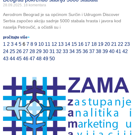
28.09.2025.
18 komentara
Aerodrom Beograd je sa općinom Surčin i Udrugom Discover
Serbia započeo akciju sadnje 5000 stabala hrasta i javora kod
naselja Petrovčić, a očistili su i
pročitajte više
>
1
2
3
4
5
6
7
8
9
10
11
12
13
14
15
16
17
18
19
20
21
22
23
24
25
26
27
28
29
30
31
32
33
34
35
36
37
38
39
40
41
42
43
44
45
46
47
48
49
50