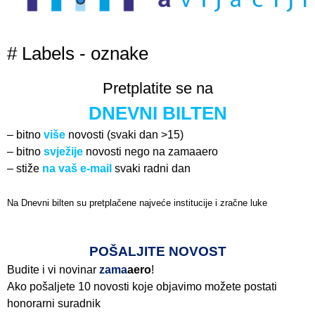
# Labels - oznake
Pretplatite se na
DNEVNI BILTEN
– bitno
više
novosti (svaki dan >15)
– bitno
svježije
novosti nego na zamaaero
– stiže
na vaš e-mail
svaki radni dan
Na Dnevni bilten su pretplačene najveće institucije i zračne luke
Pročitajte više>
POŠALJITE NOVOST
Budite i vi novinar
zama
aero
!
Ako pošaljete 10 novosti koje objavimo možete postati
honorarni suradnik