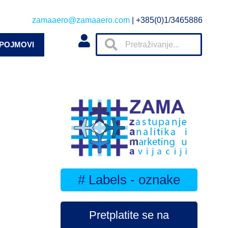
zamaaero@zamaaero.com
| +385(0)1/3465886
 POJMOVI
# Labels - oznake
Pretplatite se na