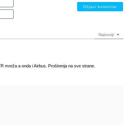
Ime
ili
nadimak
Email
(nije
(nije
obavezno)
obavezno)
Najnoviji
TR mreža a onda i Airbus. Proširenja na sve strane.