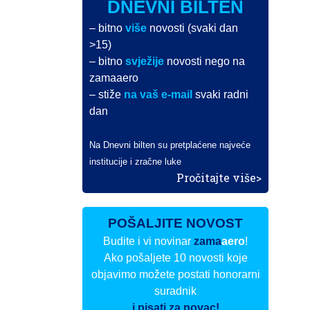
DNEVNI BILTEN
– bitno
više
novosti (svaki dan
>15)
– bitno
svježije
novosti nego na
zamaaero
– stiže
na vaš e-mail
svaki radni
dan
Na Dnevni bilten su pretplaćene najveće
institucije i zračne luke
Pročitajte više>
POŠALJITE NOVOST
Budite i vi novinar
zama
aero
!
Ako pošaljete 10 novosti koje
objavimo možete postati honorarni
suradnik
i pisati za novac!