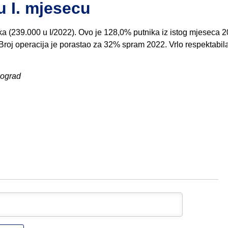
u I. mjesecu
ika (239.000 u I/2022). Ovo je 128,0% putnika iz istog mjeseca 2
 Broj operacija je porastao za 32% spram 2022. Vrlo respektabil
eograd