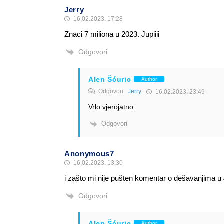
Jerry
16.02.2023. 17:28
Znaci 7 miliona u 2023. Jupiiii
Odgovori
Alen Šćuric
Author
Odgovori
Jerry
16.02.2023. 23:49
Vrlo vjerojatno.
Odgovori
Anonymous7
16.02.2023. 13:30
i zašto mi nije pušten komentar o dešavanjima u JU
Odgovori
Alen Šćuric
Author