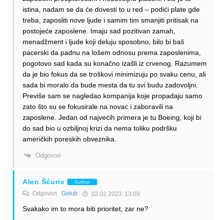
istina, nadam se da će dovesti to u red – podići plate gde
treba, zaposliti nove ljude i samim tim smanjiti pritisak na
postojeće zaposlene. Imaju sad pozitivan zamah,
menadžment i ljude koji deluju sposobno, bilo bi baš
pacerski da padnu na lošem odnosu prema zaposlenima,
pogotovo sad kada su konačno izašli iz crvenog. Razumem
da je bio fokus da se troškovi minimizuju po svaku cenu, ali
sada bi moralo da bude mesta da tu svi budu zadovoljni.
Previše sam se nagledao kompanija koje propadaju samo
zato što su se fokusirale na novac i zaboravili na
zaposlene. Jedan od najvećih primera je tu Boeing, koji bi
do sad bio u ozbiljnoj krizi da nema toliku podršku
američkih poreskih obveznika.
Odgovori
Alen Šćuric
Author
Odgovori
Golub
02.02.2023. 13:09
Svakako im to mora biti prioritet, zar ne?