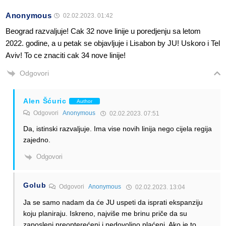
Anonymous
02.02.2023. 01:42
Beograd razvaljuje! Cak 32 nove linije u poredjenju sa letom
2022. godine, a u petak se objavljuje i Lisabon by JU! Uskoro i Tel
Aviv! To ce znaciti cak 34 nove linije!
Odgovori
Alen Šćuric
Author
Odgovori
Anonymous
02.02.2023. 07:51
Da, istinski razvaljuje. Ima vise novih linija nego cijela regija
zajedno.
Odgovori
Golub
Odgovori
Anonymous
02.02.2023. 13:04
Ja se samo nadam da će JU uspeti da isprati ekspanziju
koju planiraju. Iskreno, najviše me brinu priče da su
zaposleni preopterećeni i nedovoljno plaćeni. Ako je to