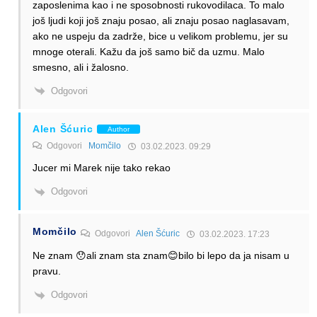
zaposlenima kao i ne sposobnosti rukovodilaca. To malo
još ljudi koji još znaju posao, ali znaju posao naglasavam,
ako ne uspeju da zadrže, bice u velikom problemu, jer su
mnoge oterali. Kažu da još samo bič da uzmu. Malo
smesno, ali i žalosno.
Odgovori
Alen Šćuric
Author
Odgovori
Momčilo
03.02.2023. 09:29
Jucer mi Marek nije tako rekao
Odgovori
Momčilo
Odgovori
Alen Šćuric
03.02.2023. 17:23
Ne znam 😯ali znam sta znam😊bilo bi lepo da ja nisam u
pravu.
Odgovori