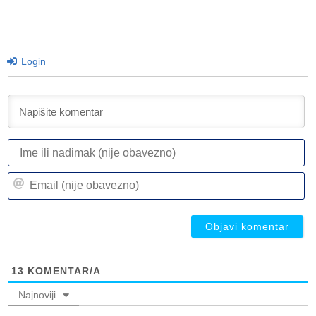
Login
I
ili
n
Em
(n
(n
ob
ob
13
KOMENTAR/A
Najnoviji