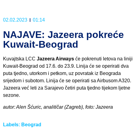
02.02.2023
01:14
NAJAVE: Jazeera pokreće
Kuwait-Beograd
Kuvajtska LCC
Jazeera Airways
će pokrenuti letova na liniji
Kuwait-Beograd od 17.6. do 23.9. Linija će se operirati dva
puta tjedno, utorkom i petkom, uz povratak iz Beograda
srijedom i subotom. Linija će se operirati sa Airbusom A320.
Jazeera već leti za Sarajevo četiri puta tjedno tijekom ljetne
sezone.
autor: Alen Šćuric, analitičar (Zagreb), foto: Jazeera
Labels:
Beograd