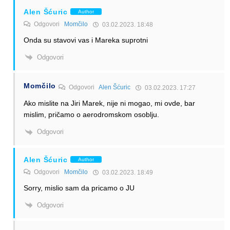
Alen Šćuric
Author
Odgovori
Momčilo
03.02.2023. 18:48
Onda su stavovi vas i Mareka suprotni
Odgovori
Momčilo
Odgovori
Alen Šćuric
03.02.2023. 17:27
Ako mislite na Jiri Marek, nije ni mogao, mi ovde, bar
mislim, pričamo o aerodromskom osoblju.
Odgovori
Alen Šćuric
Author
Odgovori
Momčilo
03.02.2023. 18:49
Sorry, mislio sam da pricamo o JU
Odgovori