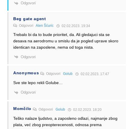
Odgovori
Beg gate agent
Odgovori
Alen Šćuric
02.02.2023. 19:34
Trebalo bi da to bude prioritet, da. Ali gledajuci sta se
desava na aerodromu u smislu da je pogled uprave skoro
identican na zaposlene, nema od toga nista.
Odgovori
Anonymous
Odgovori
Golub
02.02.2023. 17:47
Sve ste lepo rekli Golube…
Odgovori
Momčilo
Odgovori
Golub
02.02.2023. 18:20
Teško nalaze ljudstvo, a zaposleno odlazi, najmanje zbog
plata, već zbog preopterecenosti, odnosa prema