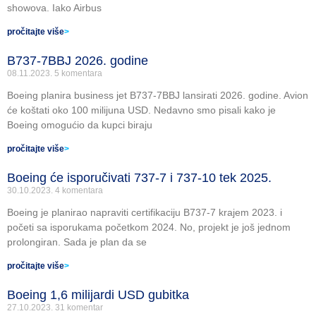
showova. Iako Airbus
pročitajte više
>
B737-7BBJ 2026. godine
08.11.2023.
5 komentara
Boeing planira business jet B737-7BBJ lansirati 2026. godine. Avion
će koštati oko 100 milijuna USD. Nedavno smo pisali kako je
Boeing omogućio da kupci biraju
pročitajte više
>
Boeing će isporučivati 737-7 i 737-10 tek 2025.
30.10.2023.
4 komentara
Boeing je planirao napraviti certifikaciju B737-7 krajem 2023. i
početi sa isporukama početkom 2024. No, projekt je još jednom
prolongiran. Sada je plan da se
pročitajte više
>
Boeing 1,6 milijardi USD gubitka
27.10.2023.
31 komentar