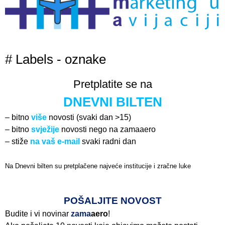
# Labels - oznake
Pretplatite se na
DNEVNI BILTEN
– bitno
više
novosti (svaki dan >15)
– bitno
svježije
novosti nego na zamaaero
– stiže
na vaš e-mail
svaki radni dan
Na Dnevni bilten su pretplačene najveće institucije i zračne luke
Pročitajte više>
POŠALJITE NOVOST
Budite i vi novinar
zama
aero
!