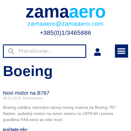
zama
aero
zamaaero@zamaaero.com
+385(0)1/3465886
Boeing
Novi motor na B767
09.12.2023.
6 komentara
Boeing ozbiljno razmatra razvoj novog motora za Boeing 767.
Naime, sadašnji motori na ovom avionu su 1970-tih i prema
pravilima FAA neće se više moći
pročitajte više
>