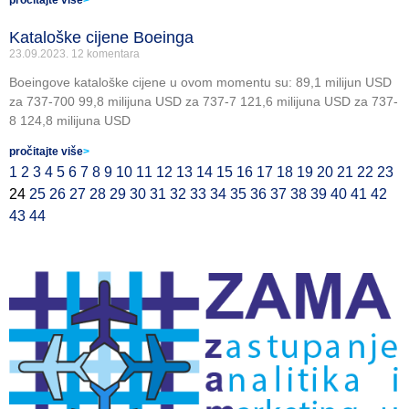
pročitajte više
>
Kataloške cijene Boeinga
23.09.2023.
12 komentara
Boeingove kataloške cijene u ovom momentu su: 89,1 milijun USD
za 737-700 99,8 milijuna USD za 737-7 121,6 milijuna USD za 737-
8 124,8 milijuna USD
pročitajte više
>
1
2
3
4
5
6
7
8
9
10
11
12
13
14
15
16
17
18
19
20
21
22
23
24
25
26
27
28
29
30
31
32
33
34
35
36
37
38
39
40
41
42
43
44