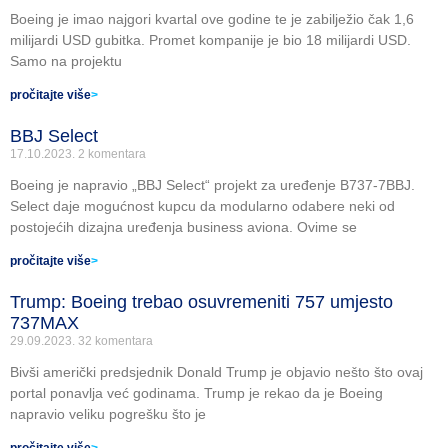
Boeing je imao najgori kvartal ove godine te je zabilježio čak 1,6
milijardi USD gubitka. Promet kompanije je bio 18 milijardi USD.
Samo na projektu
pročitajte više
>
BBJ Select
17.10.2023.
2 komentara
Boeing je napravio „BBJ Select“ projekt za uređenje B737-7BBJ.
Select daje mogućnost kupcu da modularno odabere neki od
postojećih dizajna uređenja business aviona. Ovime se
pročitajte više
>
Trump: Boeing trebao osuvremeniti 757 umjesto
737MAX
29.09.2023.
32 komentara
Bivši američki predsjednik Donald Trump je objavio nešto što ovaj
portal ponavlja već godinama. Trump je rekao da je Boeing
napravio veliku pogrešku što je