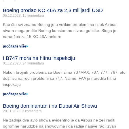
Boeing prodao KC-46A za 2,3 milijardi USD
06.12.2023.
15 komentara
Kao što svi znamo Boeing je u velikim problemima i dok Airbus
stvara megaprofite Boeing konstantno stvara gubitke. Stoga je
narudžba za 15 KC-46A tankere
pročitajte više
>
I B747 mora na hitnu inspekciju
01.12.2023.
24 komentara
Nakon brojnih problema sa Boeinzima 737MAX, 787, 777 i 767, eto
došli su na red i problemi sa 747. Naime, FAA je naredila hitnu
inspekciju
pročitajte više
>
Boeing dominantan i na Dubai Air Showu
20.11.2023.
2 komentara
Na zadnja dva avio showa evidentno je da Airbus ne želi raditi
ogromne narudžbe na showovima i da radije najave radi izvan