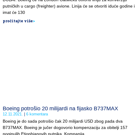
putničkih u cargo (freighter) avione. Linija će se otvoriti iduće godine i
imat će 130
pročitajte više
>
Boeing potrošio 20 milijardi na fijasko B737MAX
12.11.2021.
6 komentara
Boeing je do sada potrošio čak 20 milijardi USD zbog pada dva
B737MAX. Boeing je jučer dogovorio kompenzaciju za obitelji 157
poginulih Etiophianovih putnika. Kompanija