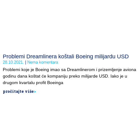
Problemi Dreamlinera koštali Boeing milijardu USD
28.10.2021.
Nema komentara
Problemi koje je Boeing imao sa Dreamlinerom i prizemljenje aviona
godinu dana koštat će kompaniju preko milijarde USD. Iako je u
drugom kvartalu profit Boeinga
pročitajte više
>