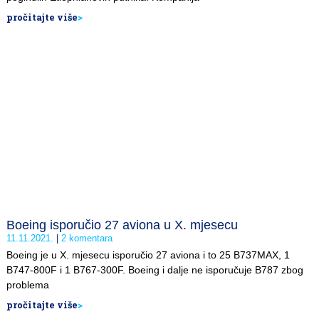
pročitajte više
>
Boeing isporučio 27 aviona u X. mjesecu
11.11.2021.
2 komentara
Boeing je u X. mjesecu isporučio 27 aviona i to 25 B737MAX, 1
B747-800F i 1 B767-300F. Boeing i dalje ne isporučuje B787 zbog
problema
pročitajte više
>