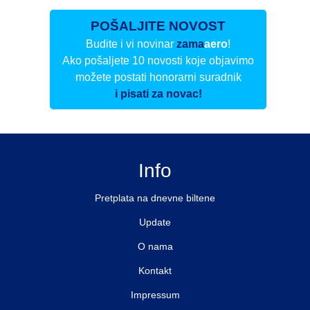
POŠALJITE NOVOST
Budite i vi novinar
zama
aero
!
Ako pošaljete 10 novosti koje objavimo
možete postati honorarni suradnik
i pisati za novac!
Info
Pretplata na dnevne biltene
Update
O nama
Kontakt
Impressum