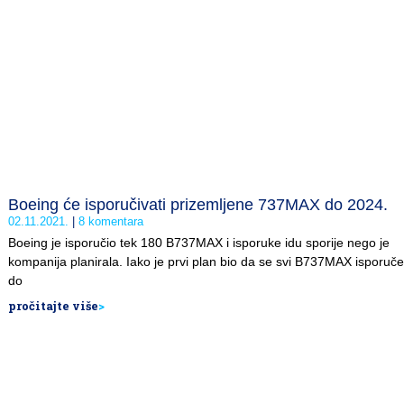
Boeing će isporučivati prizemljene 737MAX do 2024.
02.11.2021.
8 komentara
Boeing je isporučio tek 180 B737MAX i isporuke idu sporije nego je
kompanija planirala. Iako je prvi plan bio da se svi B737MAX isporuče
do
pročitajte više
>