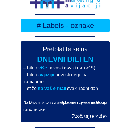
# Labels - oznake
Pretplatite se na
DNEVNI BILTEN
– bitno
više
novosti (svaki dan >15)
– bitno
svježije
novosti nego na
zamaaero
– stiže
na vaš e-mail
svaki radni dan
Na Dnevni bilten su pretplačene najveće institucije
i zračne luke
Pročitajte više>