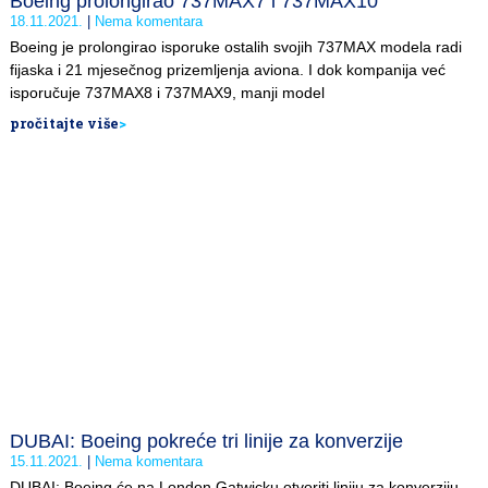
Boeing prolongirao 737MAX7 i 737MAX10
18.11.2021.
Nema komentara
Boeing je prolongirao isporuke ostalih svojih 737MAX modela radi
fijaska i 21 mjesečnog prizemljenja aviona. I dok kompanija već
isporučuje 737MAX8 i 737MAX9, manji model
pročitajte više
>
DUBAI: Boeing pokreće tri linije za konverzije
15.11.2021.
Nema komentara
DUBAI: Boeing će na London Gatwicku otvoriti liniju za konverziju