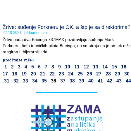
Žrtve: suđenje Forkneru je OK, a što je sa direktorima?
22.10.2021.
4 komentara
Žrtve pada dva Boeinga 737MAX pozdravljaju suđenje Mark
Forkneru, šefu tehničkih pilota Boeinga, no smatraju da je on tek niže
rangiran u hijerarhiji i da
pročitajte više
>
1
2
3
4
5
6
7
8
9
10
11
12
13
14
15
16
17
18
19
20
21
22
23
24
25
26
27
28
29
30
31
32
33
34
35
36
37
38
39
40
41
42
43
44