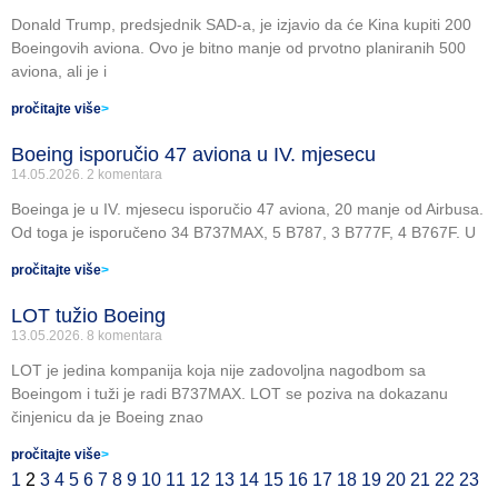
Donald Trump, predsjednik SAD-a, je izjavio da će Kina kupiti 200
Boeingovih aviona. Ovo je bitno manje od prvotno planiranih 500
aviona, ali je i
pročitajte više
>
Boeing isporučio 47 aviona u IV. mjesecu
14.05.2026.
2 komentara
Boeinga je u IV. mjesecu isporučio 47 aviona, 20 manje od Airbusa.
Od toga je isporučeno 34 B737MAX, 5 B787, 3 B777F, 4 B767F. U
pročitajte više
>
LOT tužio Boeing
13.05.2026.
8 komentara
LOT je jedina kompanija koja nije zadovoljna nagodbom sa
Boeingom i tuži je radi B737MAX. LOT se poziva na dokazanu
činjenicu da je Boeing znao
pročitajte više
>
1
2
3
4
5
6
7
8
9
10
11
12
13
14
15
16
17
18
19
20
21
22
23