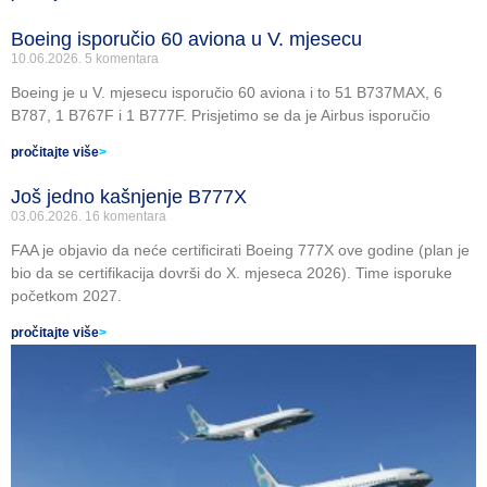
Boeing isporučio 60 aviona u V. mjesecu
10.06.2026.
5 komentara
Boeing je u V. mjesecu isporučio 60 aviona i to 51 B737MAX, 6
B787, 1 B767F i 1 B777F. Prisjetimo se da je Airbus isporučio
pročitajte više
>
Još jedno kašnjenje B777X
03.06.2026.
16 komentara
FAA je objavio da neće certificirati Boeing 777X ove godine (plan je
bio da se certifikacija dovrši do X. mjeseca 2026). Time isporuke
početkom 2027.
pročitajte više
>