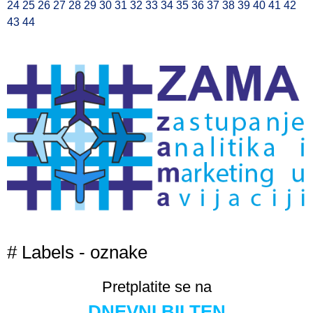
24
25
26
27
28
29
30
31
32
33
34
35
36
37
38
39
40
41
42
43
44
# Labels - oznake
Pretplatite se na
DNEVNI BILTEN