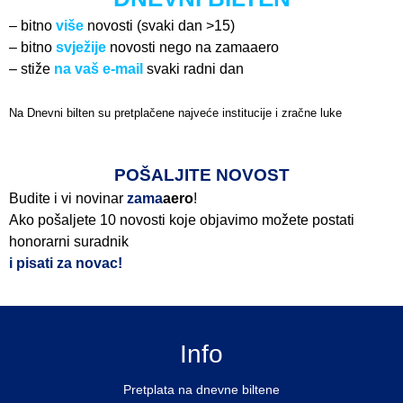
– bitno
više
novosti (svaki dan >15)
– bitno
svježije
novosti nego na zamaaero
– stiže
na vaš e-mail
svaki radni dan
Na Dnevni bilten su pretplačene najveće institucije i zračne luke
Pročitajte više>
POŠALJITE NOVOST
Budite i vi novinar
zama
aero
!
Ako pošaljete 10 novosti koje objavimo možete postati
honorarni suradnik
i pisati za novac!
Info
Pretplata na dnevne biltene