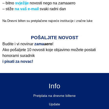
– bitno
svježije
novosti nego na zamaaero
– stiže
na vaš e-mail
svaki radni dan
Na Dnevni bilten su pretplačene najveće institucije i zračne luke
Pročitajte više>
POŠALJITE NOVOST
Budite i vi novinar
zama
aero
!
Ako pošaljete 10 novosti koje objavimo možete postati
honorarni suradnik
i pisati za novac!
Info
Pretplata na dnevne biltene
Update