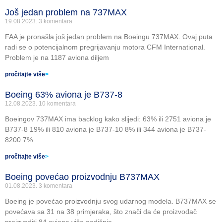
Još jedan problem na 737MAX
19.08.2023.
3 komentara
FAA je pronašla još jedan problem na Boeingu 737MAX. Ovaj puta
radi se o potencijalnom pregrijavanju motora CFM International.
Problem je na 1187 aviona diljem
pročitajte više
>
Boeing 63% aviona je B737-8
12.08.2023.
10 komentara
Boeingov 737MAX ima backlog kako slijedi: 63% ili 2751 aviona je
B737-8 19% ili 810 aviona je B737-10 8% ili 344 aviona je B737-
8200 7%
pročitajte više
>
Boeing povećao proizvodnju B737MAX
01.08.2023.
3 komentara
Boeing je povećao proizvodnju svog udarnog modela. B737MAX se
povećava sa 31 na 38 primjeraka, što znači da će proizvođač
proizvoditi 84 aviona više godišnje.