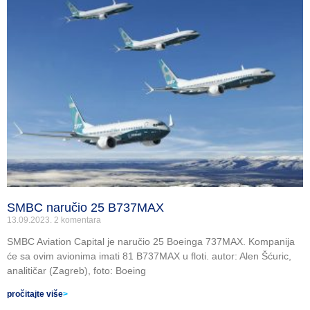
SMBC naručio 25 B737MAX
13.09.2023.
2 komentara
SMBC Aviation Capital je naručio 25 Boeinga 737MAX. Kompanija
će sa ovim avionima imati 81 B737MAX u floti. autor: Alen Šćuric,
analitičar (Zagreb), foto: Boeing
pročitajte više
>