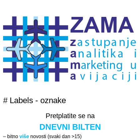
# Labels - oznake
Pretplatite se na
DNEVNI BILTEN
– bitno
više
novosti (svaki dan >15)