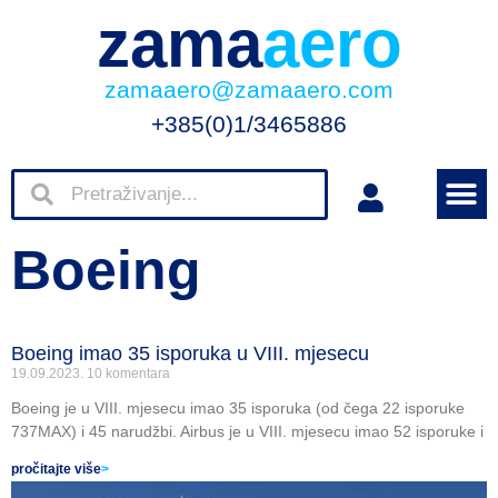
zama
aero
zamaaero@zamaaero.com
+385(0)1/3465886
Boeing
Boeing imao 35 isporuka u VIII. mjesecu
19.09.2023.
10 komentara
Boeing je u VIII. mjesecu imao 35 isporuka (od čega 22 isporuke
737MAX) i 45 narudžbi. Airbus je u VIII. mjesecu imao 52 isporuke i
pročitajte više
>