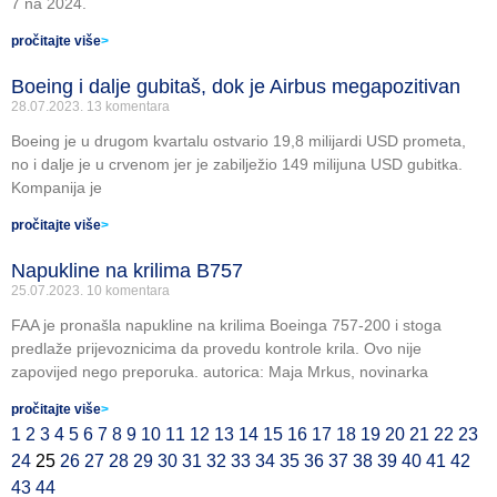
7 na 2024.
pročitajte više
>
Boeing i dalje gubitaš, dok je Airbus megapozitivan
28.07.2023.
13 komentara
Boeing je u drugom kvartalu ostvario 19,8 milijardi USD prometa,
no i dalje je u crvenom jer je zabilježio 149 milijuna USD gubitka.
Kompanija je
pročitajte više
>
Napukline na krilima B757
25.07.2023.
10 komentara
FAA je pronašla napukline na krilima Boeinga 757-200 i stoga
predlaže prijevoznicima da provedu kontrole krila. Ovo nije
zapovijed nego preporuka. autorica: Maja Mrkus, novinarka
pročitajte više
>
1
2
3
4
5
6
7
8
9
10
11
12
13
14
15
16
17
18
19
20
21
22
23
24
25
26
27
28
29
30
31
32
33
34
35
36
37
38
39
40
41
42
43
44