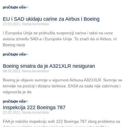
pročitajte više
>
EU i SAD ukidaju carine za Airbus i Boeing
10.03.2021.
Nema komentara
I Europska Unija se pridružila suspenziji carina i taksi na uvoz
aviona između SAD-a i Europske Unije. To znači da ni Airbus, ni
Boeing neće
pročitajte više
>
Boeing smatra da je A321XLR nesiguran
08.03.2021.
Nema komentara
Boeing je objavio sumnje u sigurnost Airbusa A321XLR. Sumnje se
temelje na poziciji i dizajnu tankova. EASA za sada nije zabrinuta i
odgovorila je da
pročitajte više
>
Inspekcija 222 Boeinga 787
22.02.2021.
Nema komentara
FAA je naložio inspekciju svih 222 Boeinga 787 zbog problema sa