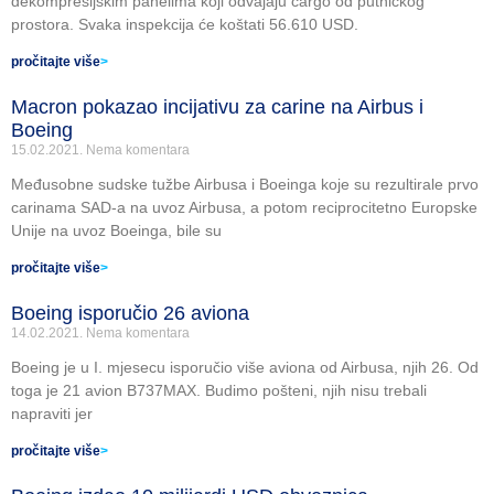
dekompresijskim panelima koji odvajaju cargo od putničkog
prostora. Svaka inspekcija će koštati 56.610 USD.
pročitajte više
>
Macron pokazao incijativu za carine na Airbus i
Boeing
15.02.2021.
Nema komentara
Međusobne sudske tužbe Airbusa i Boeinga koje su rezultirale prvo
carinama SAD-a na uvoz Airbusa, a potom reciprocitetno Europske
Unije na uvoz Boeinga, bile su
pročitajte više
>
Boeing isporučio 26 aviona
14.02.2021.
Nema komentara
Boeing je u I. mjesecu isporučio više aviona od Airbusa, njih 26. Od
toga je 21 avion B737MAX. Budimo pošteni, njih nisu trebali
napraviti jer
pročitajte više
>