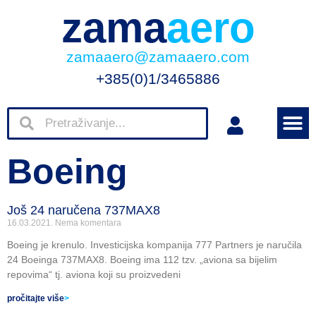
zama
aero
zamaaero@zamaaero.com
+385(0)1/3465886
Boeing
Još 24 naručena 737MAX8
16.03.2021.
Nema komentara
Boeing je krenulo. Investicijska kompanija 777 Partners je naručila
24 Boeinga 737MAX8. Boeing ima 112 tzv. „aviona sa bijelim
repovima“ tj. aviona koji su proizvedeni
pročitajte više
>