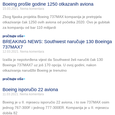
Boeing prošle godine 1250 otkazanih aviona
15.03.2021.
Nema komentara
Zbog fijaska projekta Boeing 737MAX kompanija je pretrpjela
otkazivanje čak 1250 ovih aviona od početka 2020. Ovo je gubitak
za kompaniju od bar 110 milijardi
pročitajte više
>
BREAKING NEWS: Southwest naručuje 130 Boeinga
737MAX7
12.03.2021.
Nema komentara
Izašla je nepotvrđena vijest da Southwest želi naručiti čak 130
Boeinga 737MAX7 uz još 170 opcija. U ovoj godini, nakon
otkazivanja narudžbi Boeing je trenutno
pročitajte više
>
Boeing isporučio 22 aviona
11.03.2021.
Nema komentara
Boeing je u II. mjesecu isporučio 22 aviona, i to sve 737MAX osim
jednog 767-300F i jednog 777-300ER. Kompanija je u II. mjesecu
dobila 82