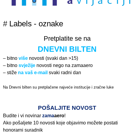
# Labels - oznake
Pretplatite se na
DNEVNI BILTEN
– bitno
više
novosti (svaki dan >15)
– bitno
svježije
novosti nego na zamaaero
– stiže
na vaš e-mail
svaki radni dan
Na Dnevni bilten su pretplačene najveće institucije i zračne luke
Pročitajte više>
POŠALJITE NOVOST
Budite i vi novinar
zama
aero
!
Ako pošaljete 10 novosti koje objavimo možete postati
honorarni suradnik