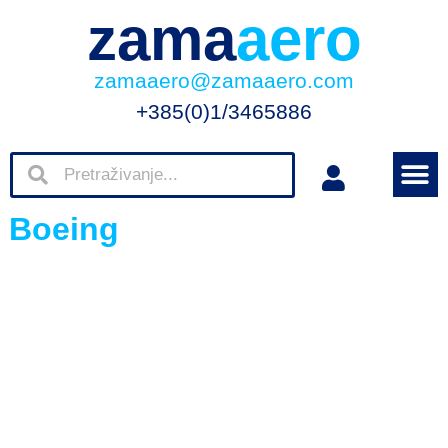
zama
aero
zamaaero@zamaaero.com
+385(0)1/3465886
Boeing