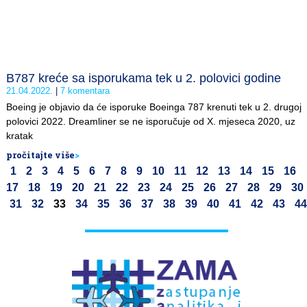
B787 kreće sa isporukama tek u 2. polovici godine
21.04.2022.
7 komentara
Boeing je objavio da će isporuke Boeinga 787 krenuti tek u 2. drugoj
polovici 2022. Dreamliner se ne isporučuje od X. mjeseca 2020, uz
kratak
pročitajte više
>
1
2
3
4
5
6
7
8
9
10
11
12
13
14
15
16
17
18
19
20
21
22
23
24
25
26
27
28
29
30
31
32
33
34
35
36
37
38
39
40
41
42
43
44