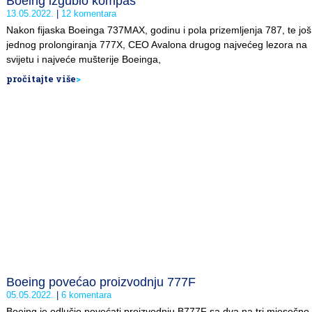
Boeing izgubio kompas
13.05.2022.
12 komentara
Nakon fijaska Boeinga 737MAX, godinu i pola prizemljenja 787, te još
jednog prolongiranja 777X, CEO Avalona drugog najvećeg lezora na
svijetu i najveće mušterije Boeinga,
pročitajte više
>
Boeing povećao proizvodnju 777F
05.05.2022.
6 komentara
Boeing je odlučio povećati proizvodnju B777F sa dva na tri mjesečno.