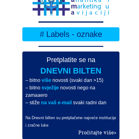
# Labels - oznake
Pretplatite se na
DNEVNI BILTEN
– bitno
više
novosti (svaki dan >15)
– bitno
svježije
novosti nego na
zamaaero
– stiže
na vaš e-mail
svaki radni dan
Na Dnevni bilten su pretplačene najveće institucije
i zračne luke
Pročitajte više>