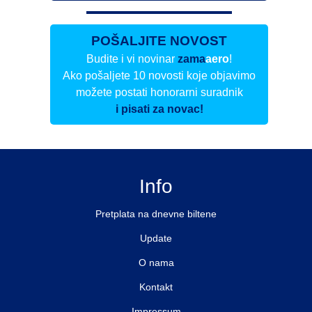
POŠALJITE NOVOST
Budite i vi novinar
zama
aero
!
Ako pošaljete 10 novosti koje objavimo
možete postati honorarni suradnik
i pisati za novac!
Info
Pretplata na dnevne biltene
Update
O nama
Kontakt
Impressum