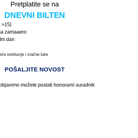
Pretplatite se na
DNEVNI BILTEN
n >15)
na zamaaero
dni dan
će institucije i zračne luke
Pročitajte više>
POŠALJITE NOVOST
 objavimo možete postati honorarni suradnik