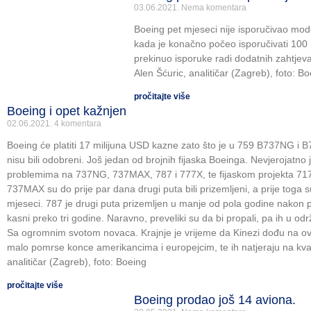
03.06.2021.
Nema komentara
Boeing pet mjeseci nije isporučivao mode
kada je konačno počeo isporučivati 100 
prekinuo isporuke radi dodatnih zahtjev
Alen Šćuric, analitičar (Zagreb), foto: B
pročitajte više
Boeing i opet kažnjen
02.06.2021.
4 komentara
Boeing će platiti 17 milijuna USD kazne zato što je u 759 B737NG i
nisu bili odobreni. Još jedan od brojnih fijaska Boeinga. Nevjerojatno 
problemima na 737NG, 737MAX, 787 i 777X, te fijaskom projekta 717 
737MAX su do prije par dana drugi puta bili prizemljeni, a prije toga su
mjeseci. 787 je drugi puta prizemljen u manje od pola godine nakon 
kasni preko tri godine. Naravno, preveliki su da bi propali, pa ih u o
Sa ogromnim svotom novaca. Krajnje je vrijeme da Kinezi dođu na ovo 
malo pomrse konce amerikancima i europejcim, te ih natjeraju na kvalit
analitičar (Zagreb), foto: Boeing
pročitajte više
Boeing prodao još 14 aviona.