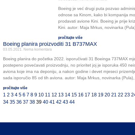
Boeing je već drugi puta pozvao adminis
odnose sa Kinom, kako bi kompanija mo
prodavati avione Kini. Boeing je prije kr
Kini. autor: Maja Mrkus, novinarka (Pula)
pročitajte više
Boeing planira proizvoditi 31 B737MAX
03.05.2021.
Nema komentara
Boeing planira do početka 2022. isporučivati 31 Boeinga 737MAX mj
postepeno povećavati proizvodnju, no prioritet joj je isporuka 450 n
aviona koje ima na deponiju, a nakon godine i devet mjeseci prizemlj
sada isporučio 85 od tih aviona. autor: Maja Mrkus, novinarka (Pula),
pročitajte više
1
2
3
4
5
6
7
8
9
10
11
12
13
14
15
16
17
18
19
20
21
22
23
2
34
35
36
37
38
39
40
41
42
43
44