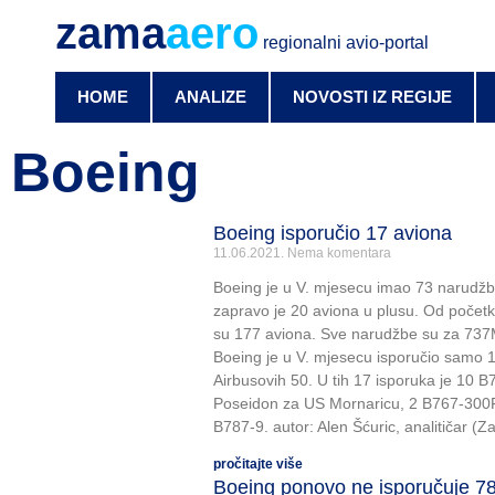
zama
aero
regionalni avio-portal
HOME
ANALIZE
NOVOSTI IZ REGIJE
Boeing
Boeing isporučio 17 aviona
11.06.2021.
Nema komentara
Boeing je u V. mjesecu imao 73 narudžbe
zapravo je 20 aviona u plusu. Od počet
su 177 aviona. Sve narudžbe su za 737
Boeing je u V. mjesecu isporučio samo 
Airbusovih 50. U tih 17 isporuka je 10
Poseidon za US Mornaricu, 2 B767-300F
B787-9. autor: Alen Šćuric, analitičar (Z
pročitajte više
Boeing ponovo ne isporučuje 7