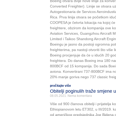
Boeing otvara dvije nove linije za konv
Converted Freighter). Linije se otvara u
Autogestionaria de Servicos Aeroindust
Rica. Prva linija otvara se početkom id
COOPESA je četvrta lokacija na kojoj će 
freightere, obzirom da kompanija ove ko
Aviation Services, Guangzhou Aircraft
Limited i Taikoo Shandong Aircraft Engine
Boeingu je jasno da postoji ogromna pot
freighterima, pa nastoji otvoriti što više l
Boeing procjenjuje da će u idućih 20 god
freightera. Do danas Boeing ima 180 na
800BCF od 15 kompanija. Do sada Boeing
aviona. Konvertirani 737-800BCF ima nos
20% manje goriva nego 737 classic freig
pročitajte više
Obitelji poginulih traže smjene 
08.05.2021.
Nema komentara
Više od 900 članova obitelji i prijatelja k
Ethiopianovom letu ET302, u III/2019. 
od američkog predsjednika Joe Bidena d