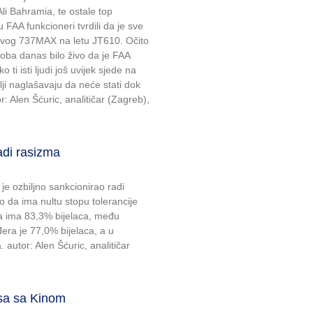
li Bahramia, te ostale top
FAA funkcioneri tvrdili da je sve
ovog 737MAX na letu JT610. Očito
soba danas bilo živo da je FAA
 ti isti ljudi još uvijek sjede na
ji naglašavaju da neće stati dok
: Alen Šćuric, analitičar (Zagreb),
adi rasizma
je ozbiljno sankcionirao radi
io da ima nultu stopu tolerancije
a ima 83,3% bijelaca, među
ra je 77,0% bijelaca, a u
autor: Alen Šćuric, analitičar
osa sa Kinom