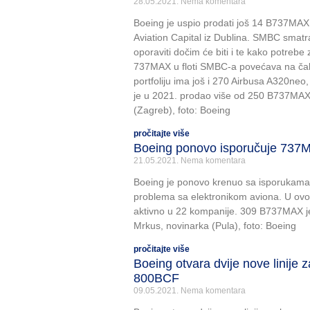
28.05.2021.
Nema komentara
Boeing je uspio prodati još 14 B737MA
Aviation Capital iz Dublina. SMBC smatra
oporaviti dočim će biti i te kako potreb
737MAX u floti SMBC-a povećava na čak
portfoliju ima još i 270 Airbusa A320neo
je u 2021. prodao više od 250 B737MAX. 
(Zagreb), foto: Boeing
pročitajte više
Boeing ponovo isporučuje 737
21.05.2021.
Nema komentara
Boeing je ponovo krenuo sa isporukam
problema sa elektronikom aviona. U 
aktivno u 22 kompanije. 309 B737MAX je 
Mrkus, novinarka (Pula), foto: Boeing
pročitajte više
Boeing otvara dvije nove linije 
800BCF
09.05.2021.
Nema komentara