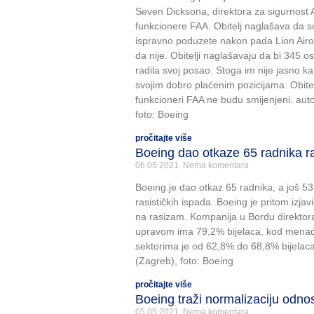
Seven Dicksona, direktora za sigurnost A
funkcionere FAA. Obitelj naglašava da su 
ispravno poduzete nakon pada Lion Air
da nije. Obitelji naglašavaju da bi 345 o
radila svoj posao. Stoga im nije jasno kako
svojim dobro plaćenim pozicijama. Obitel
funkcioneri FAA ne budu smijenjeni. autor
foto: Boeing
pročitajte više
Boeing dao otkaze 65 radnika r
06.05.2021.
Nema komentara
Boeing je dao otkaz 65 radnika, a još 53 
rasističkih ispada. Boeing je pritom izjav
na rasizam. Kompanija u Bordu direktor
upravom ima 79,2% bijelaca, kod menađe
sektorima je od 62,8% do 68,8% bijelaca. 
(Zagreb), foto: Boeing
pročitajte više
Boeing traži normalizaciju odn
05.05.2021.
Nema komentara