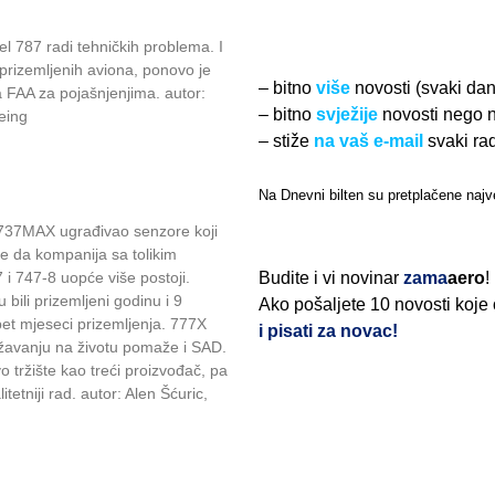
l 787 radi tehničkih problema. I
prizemljenih aviona, ponovo je
– bitno
više
novosti (svaki da
a FAA za pojašnjenjima. autor:
– bitno
svježije
novosti nego 
oeing
– stiže
na vaš e-mail
svaki ra
Na Dnevni bilten su pretplačene najve
 B737MAX ugrađivao senzore koji
je da kompanija sa tolikim
i 747-8 uopće više postoji.
Budite i vi novinar
zama
aero
!
 bili prizemljeni godinu i 9
Ako pošaljete 10 novosti koje
pet mjeseci prizemljenja. 777X
i pisati za novac!
državanju na životu pomaže i SAD.
tržište kao treći proizvođač, pa
etniji rad. autor: Alen Šćuric,