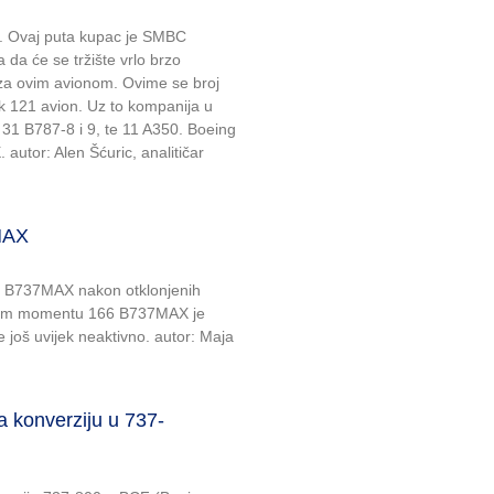
X. Ovaj puta kupac je SMBC
 da će se tržište vrlo brzo
e za ovim avionom. Ovime se broj
 121 avion. Uz to kompanija u
, 31 B787-8 i 9, te 11 A350. Boeing
autor: Alen Šćuric, analitičar
MAX
a B737MAX nakon otklonjenih
ovom momentu 166 B737MAX je
još uvijek neaktivno. autor: Maja
za konverziju u 737-