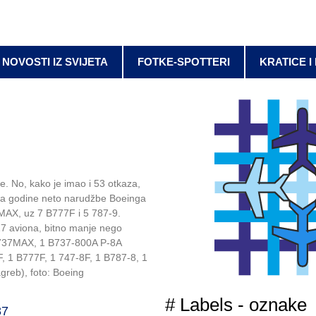
NOVOSTI IZ SVIJETA
FOTKE-SPOTTERI
KRATICE I
. No, kako je imao i 53 otkaza,
ka godine neto narudžbe Boeinga
MAX, uz 7 B777F i 5 787-9.
17 aviona, bitno manje nego
 B737MAX, 1 B737-800A P-8A
, 1 B777F, 1 747-8F, 1 B787-8, 1
agreb), foto: Boeing
# Labels - oznake
87