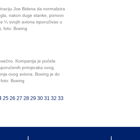
traciju Joe Bidena da normalizira
gla, nakon duge stanke, ponovo
ize ¼ svojih aviona isporučivao u
, foto: Boeing
esečno. Kompanija je počela
eisporučenih primjeraka ovog
enja ovog aviona. Boeing je do
 foto: Boeing
4
25
26
27
28
29
30
31
32
33