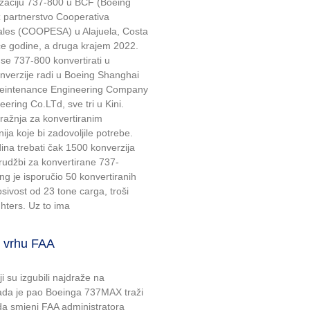
erzaciju 737-800 u BCF (Boeing
z partnerstvo Cooperativa
iales (COOPESA) u Alajuela, Costa
uće godine, a druga krajem 2022.
se 737-800 konvertirati u
nverzije radi u Boeing Shanghai
 Meintenance Engineering Company
ering Co.LTd, sve tri u Kini.
ražnja za konvertiranim
inija koje bi zadovoljile potrebe.
ina trebati čak 1500 konverzija
rudžbi za konvertirane 737-
 je isporučio 50 konvertiranih
ivost od 23 tone carga, troši
hters. Uz to ima
u vrhu FAA
oji su izgubili najdraže na
kada je pao Boeinga 737MAX traži
a smjeni FAA administratora