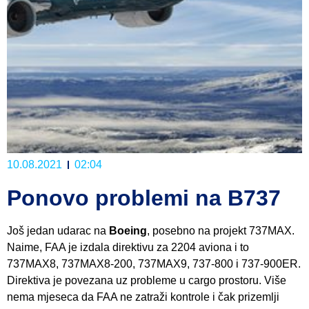
10.08.2021
02:04
Ponovo problemi na B737
Još jedan udarac na
Boeing
, posebno na projekt 737MAX.
Naime, FAA je izdala direktivu za 2204 aviona i to
737MAX8, 737MAX8-200, 737MAX9, 737-800 i 737-900ER.
Direktiva je povezana uz probleme u cargo prostoru. Više
nema mjeseca da FAA ne zatraži kontrole i čak prizemlji