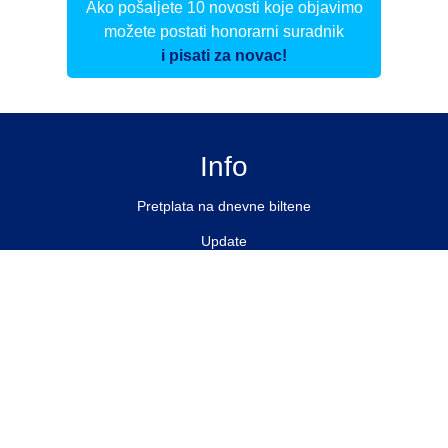
Ako pošaljete 10 novosti koje objavimo
možete postati honorarni suradnik
i pisati za novac!
Info
Pretplata na dnevne biltene
Update
O nama
Kontakt
Impressum
Privacy Policy