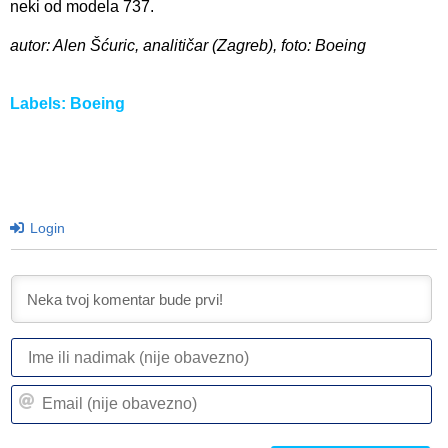
neki od modela 737.
autor: Alen Šćuric, analitičar (Zagreb), foto: Boeing
Labels:
Boeing
Login
I
ili
n
Em
(n
(n
ob
ob