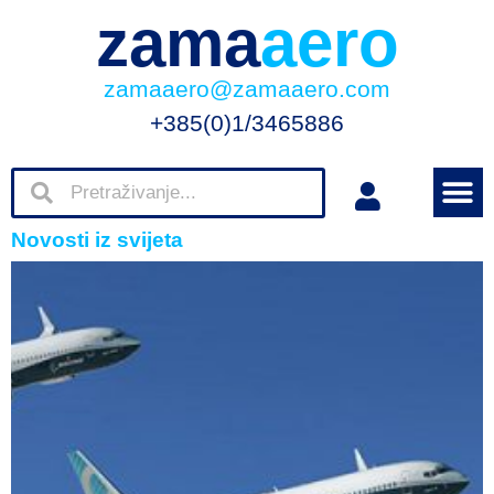
zama
aero
zamaaero@zamaaero.com
+385(0)1/3465886
Novosti iz svijeta