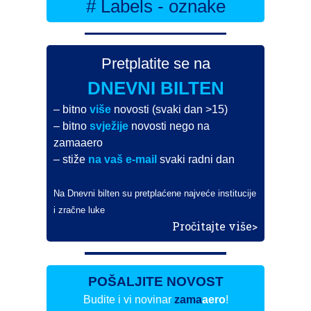
# Labels - oznake
Pretplatite se na
DNEVNI BILTEN
– bitno
više
novosti (svaki dan >15)
– bitno
svježije
novosti nego na
zamaaero
– stiže
na vaš e-mail
svaki radni dan
Na Dnevni bilten su pretplaćene najveće institucije
i zračne luke
Pročitajte više>
POŠALJITE NOVOST
Budite i vi novinar
zama
aero
!