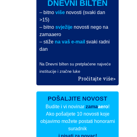
DNEVNI BILTEN
– bitno
više
novosti (svaki dan
>15)
– bitno
svježije
novosti nego na
zamaaero
– stiže
na vaš e-mail
svaki radni
dan
Na Dnevni bilten su pretplaćene najveće
institucije i zračne luke
Pročitajte više>
POŠALJITE NOVOST
Budite i vi novinar
zama
aero
!
Ako pošaljete 10 novosti koje
objavimo možete postati honorarni
suradnik
i pisati za novac!