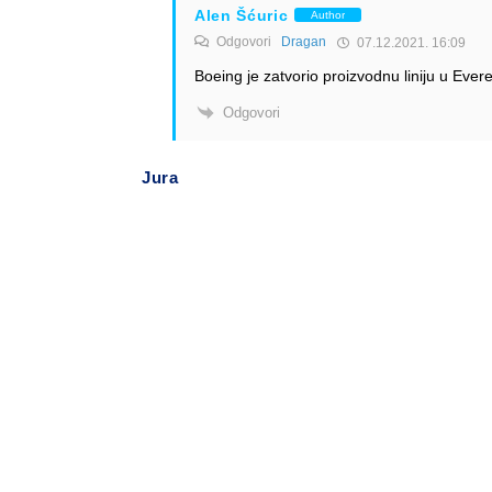
Alen Šćuric
Author
Odgovori
Dragan
07.12.2021. 16:09
Boeing je zatvorio proizvodnu liniju u Evere
Odgovori
Jura
07.12.2021. 15:14
Kakvi su problemi sa ovim avionom ? Ranije ispo
Odgovori
Alen Šćuric
Author
Odgovori
Jura
08.12.2021. 13:41
FAA je našla prvo jednu zamjerku, pa još ne
po propisanim specifikacijama (očito su i o
zamjerku. Očito su problemi daleko veći ne
promet.