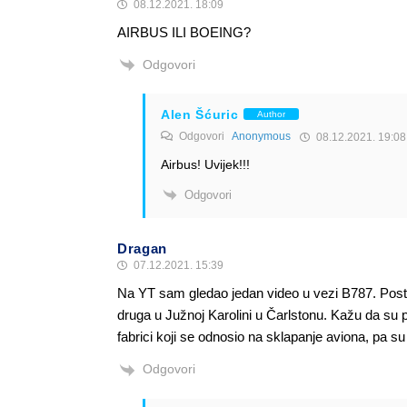
08.12.2021. 18:09
AIRBUS ILI BOEING?
Odgovori
Alen Šćuric
Author
Odgovori
Anonymous
08.12.2021. 19:08
Airbus! Uvijek!!!
Odgovori
Dragan
07.12.2021. 15:39
Na YT sam gledao jedan video u vezi B787. Postoje
druga u Južnoj Karolini u Čarlstonu. Kažu da su
fabrici koji se odnosio na sklapanje aviona, pa su i
Odgovori