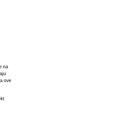
me na
aju
ca ove
kt