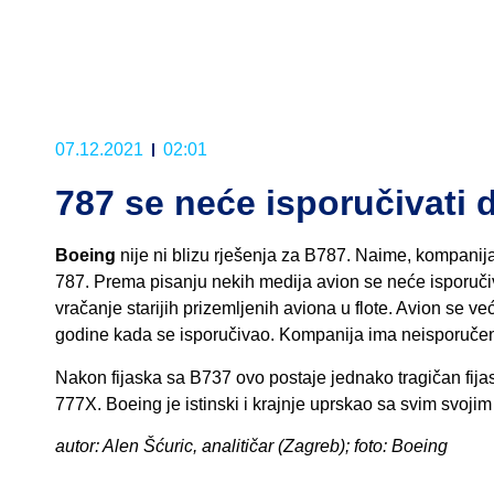
07.12.2021
02:01
787 se neće isporučivati 
Boeing
nije ni blizu rješenja za B787. Naime, kompanija 
787. Prema pisanju nekih medija avion se neće isporuči
vračanje starijih prizemljenih aviona u flote. Avion se v
godine kada se isporučivao. Kompanija ima neisporuče
Nakon fijaska sa B737 ovo postaje jednako tragičan fijas
777X. Boeing je istinski i krajnje uprskao sa svim svojim
autor: Alen Šćuric, analitičar (Zagreb); foto: Boeing