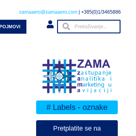
zamaaero@zamaaero.com
| +385(0)1/3465886
 POJMOVI
# Labels - oznake
Pretplatite se na