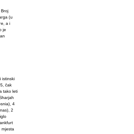
 Broj
arga (u
e, a i
o je
tan
 istinski
85, čak
 tako leti
 Sharjah
osnia), 4
ynas), 2
iglo
ankfurt
e mjesta