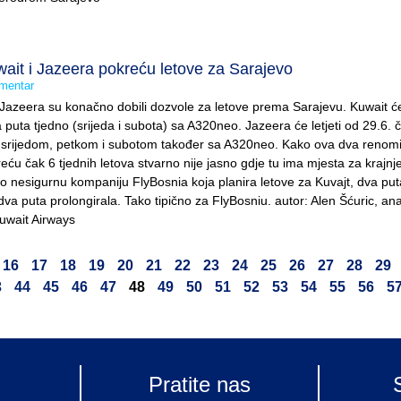
it i Jazeera pokreću letove za Sarajevo
mentar
 Jazeera su konačno dobili dozvole za letove prema Sarajevu. Kuwait ć
va puta tjedno (srijeda i subota) sa A320neo. Jazeera će letjeti od 29.6. č
, srijedom, petkom i subotom također sa A320neo. Kako ova dva renom
eću čak 6 tjednih letova stvarno nije jasno gdje tu ima mjesta za krajnj
rlo nesigurnu kompaniju FlyBosnia koja planira letove za Kuvajt, dva put
ć dva puta prolongirala. Tako tipično za FlyBosniu. autor: Alen Šćuric, anal
Kuwait Airways
16
17
18
19
20
21
22
23
24
25
26
27
28
29
3
44
45
46
47
48
49
50
51
52
53
54
55
56
5
Pratite nas