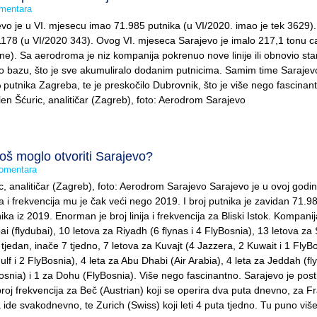
mentara
o je u VI. mjesecu imao 71.985 putnika (u VI/2020. imao je tek 3629).
 1178 (u VI/2020 343). Ovog VI. mjeseca Sarajevo je imalo 217,1 tonu c
ne). Sa aerodroma je niz kompanija pokrenuo nove linije ili obnovio star
rio bazu, što je sve akumuliralo dodanim putnicima. Samim time Sarajev
 putnika Zagreba, te je preskočilo Dubrovnik, što je više nego fascinan
Alen Šćuric, analitičar (Zagreb), foto: Aerodrom Sarajevo
 još moglo otvoriti Sarajevo?
omentara
c, analitičar (Zagreb), foto: Aerodrom Sarajevo Sarajevo je u ovoj godini
ija i frekvencija mu je čak veći nego 2019. I broj putnika je zavidan 71.9
ka iz 2019. Enorman je broj linija i frekvencija za Bliski Istok. Kompanija
i (flydubai), 10 letova za Riyadh (6 flynas i 4 FlyBosnia), 13 letova za
i tjedan, inače 7 tjedno, 7 letova za Kuvajt (4 Jazzera, 2 Kuwait i 1 FlyB
 i 2 FlyBosnia), 4 leta za Abu Dhabi (Air Arabia), 4 leta za Jeddah (fl
snia) i 1 za Dohu (FlyBosnia). Više nego fascinantno. Sarajevo je post
roj frekvencija za Beč (Austrian) koji se operira dva puta dnevno, za Fr
 ide svakodnevno, te Zurich (Swiss) koji leti 4 puta tjedno. Tu puno viš