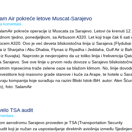
m Air pokreće letove Muscat-Sarajevo
 komentara
mAir pokreće operacije iz Muscata za Sarajevo. Letovi će krenuti 12.7
ednom tjedno, ponedjeljkom, sa Airbusom A320. Let koji traje čak 6 sati 
pcem A320. Ovo je već deveta bliskoistočna linija iz Sarajeva (Flydubai 
a iz Sharjaha i Abu Dhabia, Flynas iz Riyadha i Jeddaha, Gulf Air iz Bah
iz Kuvajta). Naprosto je nevjerojatno da uz toliko linija i frekvencija Qata
a Sarajevo. Sve ove linije u prvom redu dovoze u Sarajevo bliskoistočne
ljetnim mjesecima traže zelene oaze sa blažom klimom. No, linije dovode
investitore koji masovno grade stanove i kuće za Arape, te hotele u Sara
varaju kompanija koje surađuju na razini Bliski Istok-BiH. autor: Alen Šćur
b), foto: SalamAir
velo TSA audit
mentara
 aerodromu Sarajevo proveden je TSA (Transportation Security
udit koji je nužan za uspostavljanje direktnih aviolinija između Sjedinjen