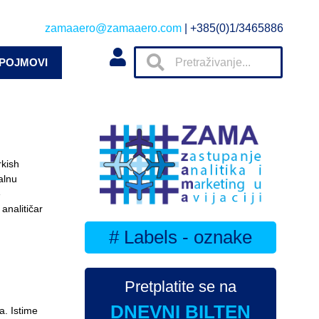
zamaaero@zamaaero.com
| +385(0)1/3465886
 POJMOVI
rkish
alnu
e
analitičar
# Labels - oznake
Pretplatite se na
DNEVNI BILTEN
a. Istime