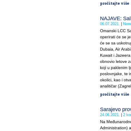
pročitajte više
NAJAVE: Sala
06.07.2021.
Nema
Omanski LCC Sala
operirati će se j
će se sa uskotru
Dubaia, Air Arabi
Kuwait i Jazeera 
obnovio letove z
koji u paklenim 
poslovnjake, te 
okolici, kao i ot
analitičar (Zagre
pročitajte više
Sarajevo pro
24.06.2021.
2 ko
Na Međunarodnom
Administration) a