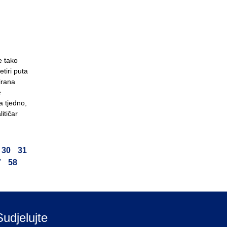
e tako
etiri puta
irana
e
a tjedno,
itičar
30
31
7
58
Sudjelujte