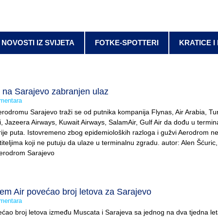
NOVOSTI IZ SVIJETA
FOTKE-SPOTTERI
KRATICE I
a na Sarajevo zabranjen ulaz
mentara
rodromu Sarajevo traži se od putnika kompanija Flynas, Air Arabia, Tu
ai, Jazeera Airways, Kuwait Airways, SalamAir, Gulf Air da dođu u termin
prije puta. Istovremeno zbog epidemioloških razloga i gužvi Aerodrom n
iteljima koji ne putuju da ulaze u terminalnu zgradu. autor: Alen Šćuric, 
Aerodrom Sarajevo
m Air povećao broj letova za Sarajevo
mentara
ećao broj letova između Muscata i Sarajeva sa jednog na dva tjedna let