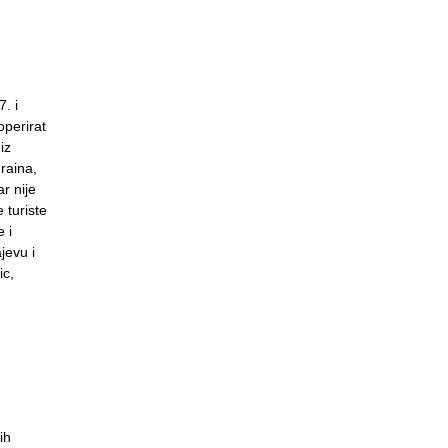
. i
operirat
iz
raina,
r nije
 turiste
 i
jevu i
ic,
ih