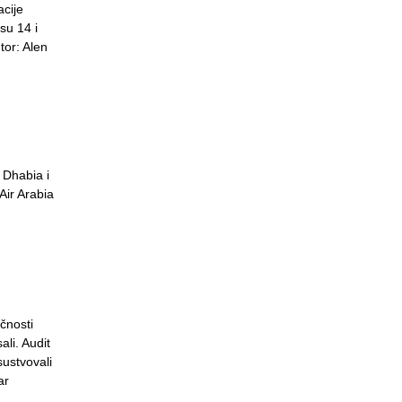
acije
su 14 i
or: Alen
 Dhabia i
Air Arabia
čnosti
li. Audit
sustvovali
ar