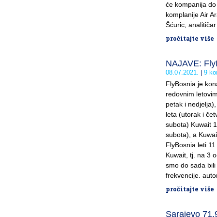
će kompanija do 
komplanije Air Ara
Šćuric, analitiča
pročitajte više
NAJAVE: FlyB
08.07.2021.
9 ko
FlyBosnia je kona
redovnim letovim
petak i nedjelja)
leta (utorak i čet
subota) Kuwait 1 
subota), a Kuwait
FlyBosnia leti 1
Kuwait, tj. na 3 o
smo do sada bili 
frekvencije. autor
pročitajte više
Sarajevo 71.