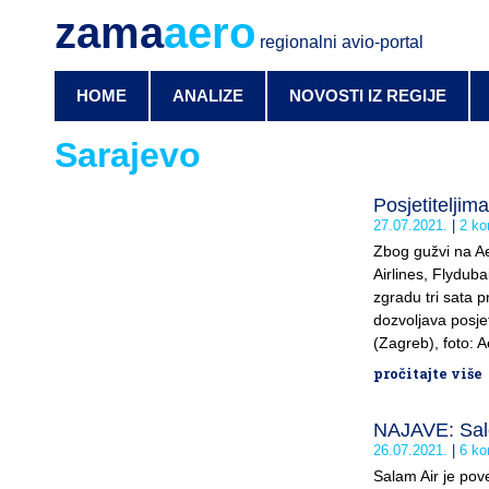
zama
aero
regionalni avio-portal
HOME
ANALIZE
NOVOSTI IZ REGIJE
Sarajevo
Posjetiteljim
27.07.2021.
2 ko
Zbog gužvi na Ae
Airlines, Flydub
zgradu tri sata 
dozvoljava posjet
(Zagreb), foto: 
pročitajte više
NAJAVE: Sale
26.07.2021.
6 ko
Salam Air je pov