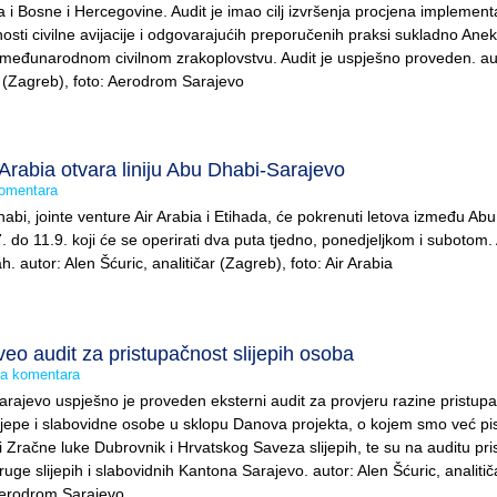
 i Bosne i Hercegovine. Audit je imao cilj izvršenja procjena implement
osti civilne avijacije i odgovarajućih preporučenih praksi sukladno Anek
međunarodnom civilnom zrakoplovstvu. Audit je uspješno proveden. aut
ar (Zagreb), foto: Aerodrom Sarajevo
Arabia otvara liniju Abu Dhabi-Sarajevo
omentara
abi, jointe venture Air Arabia i Etihada, će pokrenuti letova između Abu
 do 11.9. koji će se operirati dva puta tjedno, ponedjeljkom i subotom. 
h. autor: Alen Šćuric, analitičar (Zagreb), foto: Air Arabia
eo audit za pristupačnost slijepih osoba
 komentara
ajevo uspješno je proveden eksterni audit za provjeru razine pristupa
jepe i slabovidne osobe u sklopu Danova projekta, o kojem smo već pisa
ici Zračne luke Dubrovnik i Hrvatskog Saveza slijepih, te su na auditu pri
ruge slijepih i slabovidnih Kantona Sarajevo. autor: Alen Šćuric, analitič
Aerodrom Sarajevo