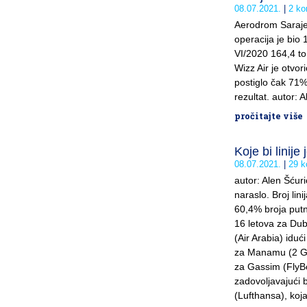
08.07.2021.
2 ko
Aerodrom Sarajev
operacija je bio
VI/2020 164,4 to
Wizz Air je otvo
postiglo čak 71%
rezultat. autor: 
pročitajte više
Koje bi linije
08.07.2021.
29 k
autor: Alen Šćuri
naraslo. Broj lin
60,4% broja putni
16 letova za Duba
(Air Arabia) iduć
za Manamu (2 Gulf
za Gassim (FlyBo
zadovoljavajući b
(Lufthansa), koja