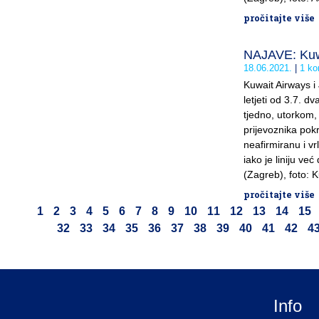
pročitajte više
NAJAVE: Kuwa
18.06.2021.
1 ko
Kuwait Airways i
letjeti od 3.7. d
tjedno, utorkom
prijevoznika pokr
neafirmiranu i v
iako je liniju ve
(Zagreb), foto: 
pročitajte više
1
2
3
4
5
6
7
8
9
10
11
12
13
14
15
32
33
34
35
36
37
38
39
40
41
42
4
Info