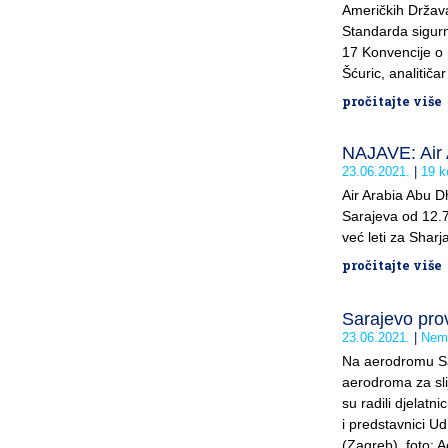
Američkih Država
Standarda sigurn
17 Konvencije o 
Šćuric, analitič
pročitajte više
NAJAVE: Air 
23.06.2021.
19 k
Air Arabia Abu Dh
Sarajeva od 12.7.
već leti za Sharja
pročitajte više
Sarajevo prov
23.06.2021.
Nema
Na aerodromu Sar
aerodroma za sli
su radili djelatn
i predstavnici Ud
(Zagreb), foto: 