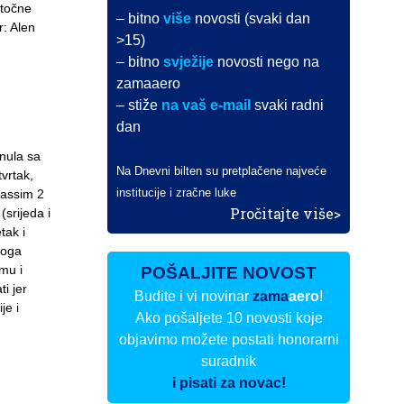
stočne
– bitno
više
novosti (svaki dan
r: Alen
>15)
– bitno
svježije
novosti nego na
zamaaero
– stiže
na vaš e-mail
svaki radni
dan
enula sa
Na Dnevni bilten su pretplačene najveće
vrtak,
institucije i zračne luke
 Gassim 2
Pročitajte više>
(srijeda i
tak i
toga
mu i
POŠALJITE NOVOST
ti jer
Budite i vi novinar
zama
aero
!
je i
Ako pošaljete 10 novosti koje
objavimo možete postati honorarni
suradnik
i pisati za novac!