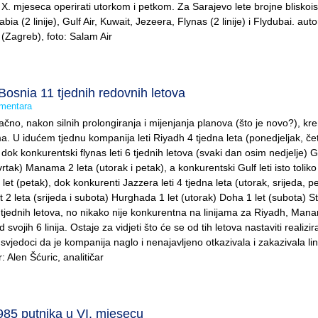
X. mjeseca operirati utorkom i petkom. Za Sarajevo lete brojne bliskoi
bia (2 linije), Gulf Air, Kuwait, Jezeera, Flynas (2 linije) i Flydubai. auto
r (Zagreb), foto: Salam Air
osnia 11 tjednih redovnih letova
mentara
čno, nakon silnih prolongiranja i mijenjanja planova (što je novo?), kr
a. U idućem tjednu kompanija leti Riyadh 4 tjedna leta (ponedjeljak, čet
, dok konkurentski flynas leti 6 tjednih letova (svaki dan osim nedjelje)
vrtak) Manama 2 leta (utorak i petak), a konkurentski Gulf leti isto toliko 
let (petak), dok konkurenti Jazzera leti 4 tjedna leta (utorak, srijeda, pe
 2 leta (srijeda i subota) Hurghada 1 let (utorak) Doha 1 let (subota) S
1 tjednih letova, no nikako nije konkurentna na linijama za Riyadh, Mana
d svojih 6 linija. Ostaje za vidjeti što će se od tih letova nastaviti realizira
svjedoci da je kompanija naglo i nenajavljeno otkazivala i zakazivala lini
: Alen Šćuric, analitičar
985 putnika u VI. mjesecu