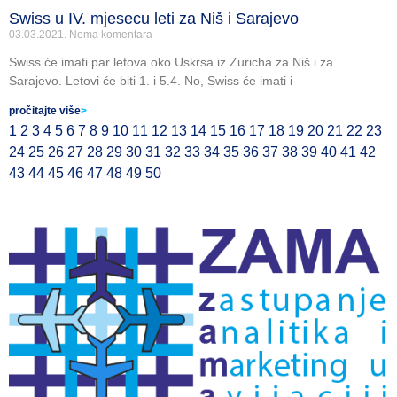
Swiss u IV. mjesecu leti za Niš i Sarajevo
03.03.2021.
Nema komentara
Swiss će imati par letova oko Uskrsa iz Zuricha za Niš i za
Sarajevo. Letovi će biti 1. i 5.4. No, Swiss će imati i
pročitajte više
>
1
2
3
4
5
6
7
8
9
10
11
12
13
14
15
16
17
18
19
20
21
22
23
24
25
26
27
28
29
30
31
32
33
34
35
36
37
38
39
40
41
42
43
44
45
46
47
48
49
50