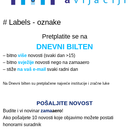
# Labels - oznake
Pretplatite se na
DNEVNI BILTEN
– bitno
više
novosti (svaki dan >15)
– bitno
svježije
novosti nego na zamaaero
– stiže
na vaš e-mail
svaki radni dan
Na Dnevni bilten su pretplačene najveće institucije i zračne luke
Pročitajte više>
POŠALJITE NOVOST
Budite i vi novinar
zama
aero
!
Ako pošaljete 10 novosti koje objavimo možete postati
honorarni suradnik