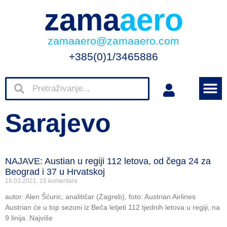
zama
aero
zamaaero@zamaaero.com
+385(0)1/3465886
Sarajevo
NAJAVE: Austian u regiji 112 letova, od čega 24 za
Beograd i 37 u Hrvatskoj
18.03.2021.
15 komentara
autor: Alen Šćuric, analitičar (Zagreb), foto: Austrian Airlines
Austrian će u top sezoni iz Beča letjeti 112 tjednih letova u regiji, na
9 linija. Najviše