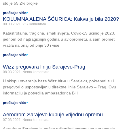
što je 55,2% brojke
pročitajte više
>
KOLUMNA ALENA ŠĆURICA: Kakva je bila 2020?
09.03.2021.
257 komentara
Katastrofalna, tragična, smak svijeta. Covid-19 učinio je 2020.
jednom od najtragičnijih godina u avioprometu, a sam promet
vratila na onaj od prije 30 i više
pročitajte više
>
Wizz pregovara liniju Sarajevo-Prag
08.03.2021.
Nema komentara
U sklopu otvaranja baze Wizz Air-a u Sarajevu, pokrenuti su i
pregovori o uspostavljanju direktne linije Sarajevo – Prag. Ovu
informaciju je potvrdila ambasadorica BiH
pročitajte više
>
Aerodrom Sarajevo kupuje vrijednu opremu
07.03.2021.
Nema komentara
Aerodrom Sarajevo je počeo prikupljati opremu za opremanje