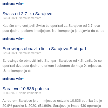
pročitajte više
>
Swiss od 2.7. za Sarajevo
14.03.2021.
Nema komentara
Kao što smo već javili Swiss će operirati za Sarajevo od 2.7. dva
puta tjedno, petkom i nedjeljom. No, kompanija je objavila da će od
pročitajte više
>
Eurowings obnavlja liniju Sarajevo-Stuttgart
12.03.2021.
Nema komentara
Eurowings će obnoviti liniju Stuttgart-Sarajevo od 4.5. Linija će se
operirati dva puta tjedno, utorkom i subotom do kraja X. mjeseca.
Uz to kompanija će
pročitajte više
>
Sarajevo 10.836 putnika
11.03.2021.
Nema komentara
Aerodrom Sarajevo je u II. mjesecu ostvario 10.836 putnika što je
20,9% putnika iz 2020. (51.969). Sarajevo je imalo 430 operacija