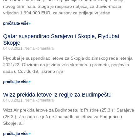
novog terminala. Stoga je raspisao natječaj za 3 avio-mosta
vrijedan 1.994.000 EUR, za sustav za prtljagu vrijedan
pročitajte više
>
Qatar suspendirao Sarajevo i Skopje, Flydubai
Skopje
04.03.2021.
Nema komentara
Flydubai je suspendirao letove za Skopja do zimskog reda letenja
2021/22. Obzirom da je zima vrlo skromna u prometu, poglavito
sada u Covidu-19, iskreno nije
pročitajte više
>
Wizz prekida letove iz regije za Budimpeštu
04.03.2021.
Nema komentara
Wizz Air prekida letove za Budimpeštu iz Prištine (25.3.) i Sarajeva
(26.3.). Za sada se još ne zna sudbina letova za Podgoricu i
Skopje, ali
pročitajte više
>