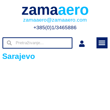
zama
aero
zamaaero@zamaaero.com
+385(0)1/3465886
Sarajevo