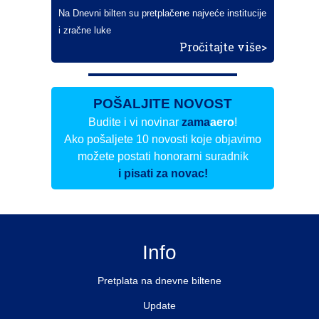
Na Dnevni bilten su pretplačene najveće institucije
i zračne luke
Pročitajte više>
POŠALJITE NOVOST
Budite i vi novinar
zama
aero
!
Ako pošaljete 10 novosti koje objavimo
možete postati honorarni suradnik
i pisati za novac!
Info
Pretplata na dnevne biltene
Update