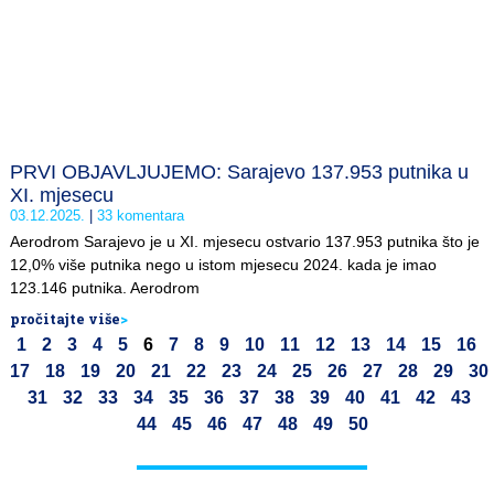
PRVI OBJAVLJUJEMO: Sarajevo 137.953 putnika u
XI. mjesecu
03.12.2025.
33 komentara
Aerodrom Sarajevo je u XI. mjesecu ostvario 137.953 putnika što je
12,0% više putnika nego u istom mjesecu 2024. kada je imao
123.146 putnika. Aerodrom
pročitajte više
>
1
2
3
4
5
6
7
8
9
10
11
12
13
14
15
16
17
18
19
20
21
22
23
24
25
26
27
28
29
30
31
32
33
34
35
36
37
38
39
40
41
42
43
44
45
46
47
48
49
50