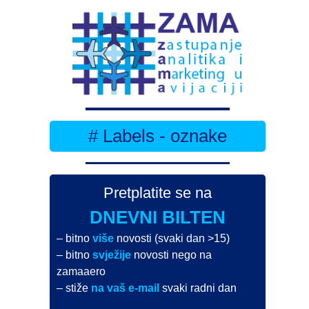
# Labels - oznake
Pretplatite se na
DNEVNI BILTEN
– bitno
više
novosti (svaki dan >15)
– bitno
svježije
novosti nego na
zamaaero
– stiže
na vaš e-mail
svaki radni dan