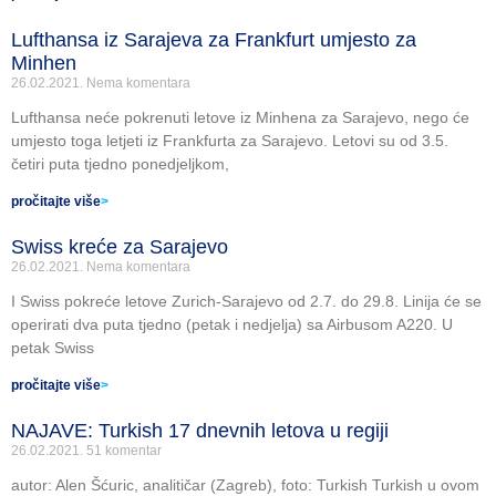
Lufthansa iz Sarajeva za Frankfurt umjesto za
Minhen
26.02.2021.
Nema komentara
Lufthansa neće pokrenuti letove iz Minhena za Sarajevo, nego će
umjesto toga letjeti iz Frankfurta za Sarajevo. Letovi su od 3.5.
četiri puta tjedno ponedjeljkom,
pročitajte više
>
Swiss kreće za Sarajevo
26.02.2021.
Nema komentara
I Swiss pokreće letove Zurich-Sarajevo od 2.7. do 29.8. Linija će se
operirati dva puta tjedno (petak i nedjelja) sa Airbusom A220. U
petak Swiss
pročitajte više
>
NAJAVE: Turkish 17 dnevnih letova u regiji
26.02.2021.
51 komentar
autor: Alen Šćuric, analitičar (Zagreb), foto: Turkish Turkish u ovom