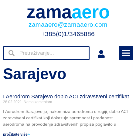
zama
aero
zamaaero@zamaaero.com
+385(0)1/3465886
Sarajevo
I Aerodrom Sarajevo dobio ACI zdravstveni certifikat
28.02.2021.
Nema komentara
I Aerodrom Sarajevo je, nakon niza aerodroma u regiji, dobio ACI
zdravstveni certifikat koji dokazuje spremnost i predanost
aerodroma na provođenje zdravstvenih propisa poglavito u
pročitajte više
>