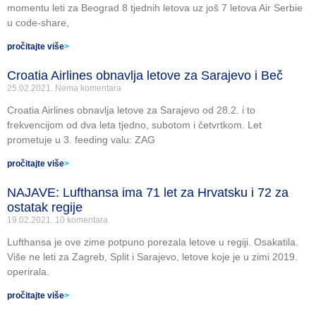
momentu leti za Beograd 8 tjednih letova uz još 7 letova Air Serbie
u code-share,
pročitajte više
>
Croatia Airlines obnavlja letove za Sarajevo i Beč
25.02.2021.
Nema komentara
Croatia Airlines obnavlja letove za Sarajevo od 28.2. i to
frekvencijom od dva leta tjedno, subotom i četvrtkom. Let
prometuje u 3. feeding valu: ZAG
pročitajte više
>
NAJAVE: Lufthansa ima 71 let za Hrvatsku i 72 za
ostatak regije
19.02.2021.
10 komentara
Lufthansa je ove zime potpuno porezala letove u regiji. Osakatila.
Više ne leti za Zagreb, Split i Sarajevo, letove koje je u zimi 2019.
operirala.
pročitajte više
>