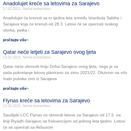
Anadolujet kreće sa letovima za Sarajevo
17.02.2021.
Nema komentara
Anadolujet će krenuti sa tri tjedna leta između Istanbula Sabihe i
Sarajeva koja će krenuti od 28.3. Letovi će se operirati svakog
utorka, petka i
pročitajte više
>
Qatar neće letjeti za Sarajevo ovog ljeta
13.02.2021.
Nema komentara
Qatar neće obnoviti liniju Doha-Sarajevo ovog ljeta, nego je za
sada pokretanje letova planirano za zimu 2021/22. Obzirom na vrlo
malo putnika zimi iz Sarajeva
pročitajte više
>
Flynas kreće sa letovima za Sarajevo
12.02.2021.
Nema komentara
Saudijski LCC Flynas će obnoviti letove za Sarajevo od 17.5. na
liniji Riyadh-Sarajevo sa frekvencijom od jednog leta tjedno. Letovi
će se operirati sa Airbusom