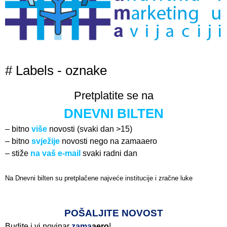
# Labels - oznake
Pretplatite se na
DNEVNI BILTEN
– bitno
više
novosti (svaki dan >15)
– bitno
svježije
novosti nego na zamaaero
– stiže
na vaš e-mail
svaki radni dan
Na Dnevni bilten su pretplačene najveće institucije i zračne luke
Pročitajte više>
POŠALJITE NOVOST
Budite i vi novinar
zama
aero
!