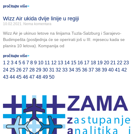
pročitajte više
>
Wizz Air ukida dvije linije u regiji
10.02.2021.
Nema komentara
Wizz Air je ukinuo letove na linijama Tuzla-Salzburg i Sarajevo-
Budimpešta (posljednja će se operirati još u III. mjesecu kada se
planira 10 letova). Kompanija od
pročitajte više
>
1
2
3
4
5
6
7
8
9
10
11
12
13
14
15
16
17
18
19
20
21
22
23
24
25
26
27
28
29
30
31
32
33
34
35
36
37
38
39
40
41
42
43
44
45
46
47
48
49
50