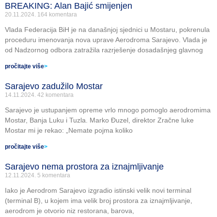
BREAKING: Alan Bajić smijenjen
20.11.2024.
164 komentara
Vlada Federacija BiH je na današnjoj sjednici u Mostaru, pokrenula
proceduru imenovanja nova uprave Aerodroma Sarajevo. Vlada je
od Nadzornog odbora zatražila razrješenje dosadašnjeg glavnog
pročitajte više
>
Sarajevo zadužilo Mostar
14.11.2024.
42 komentara
Sarajevo je ustupanjem opreme vrlo mnogo pomoglo aerodromima
Mostar, Banja Luku i Tuzla. Marko Đuzel, direktor Zračne luke
Mostar mi je rekao: „Nemate pojma koliko
pročitajte više
>
Sarajevo nema prostora za iznajmljivanje
12.11.2024.
5 komentara
Iako je Aerodrom Sarajevo izgradio istinski velik novi terminal
(terminal B), u kojem ima velik broj prostora za iznajmljivanje,
aerodrom je otvorio niz restorana, barova,