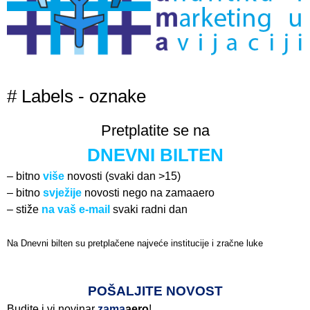
# Labels - oznake
Pretplatite se na
DNEVNI BILTEN
– bitno
više
novosti (svaki dan >15)
– bitno
svježije
novosti nego na zamaaero
– stiže
na vaš e-mail
svaki radni dan
Na Dnevni bilten su pretplačene najveće institucije i zračne luke
Pročitajte više>
POŠALJITE NOVOST
Budite i vi novinar
zama
aero
!