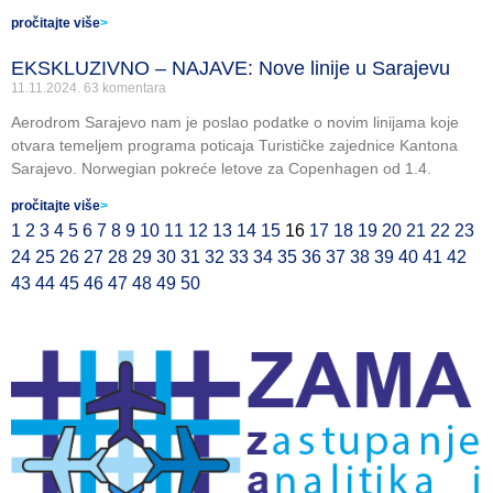
pročitajte više
>
EKSKLUZIVNO – NAJAVE: Nove linije u Sarajevu
11.11.2024.
63 komentara
Aerodrom Sarajevo nam je poslao podatke o novim linijama koje
otvara temeljem programa poticaja Turističke zajednice Kantona
Sarajevo. Norwegian pokreće letove za Copenhagen od 1.4.
pročitajte više
>
1
2
3
4
5
6
7
8
9
10
11
12
13
14
15
16
17
18
19
20
21
22
23
24
25
26
27
28
29
30
31
32
33
34
35
36
37
38
39
40
41
42
43
44
45
46
47
48
49
50