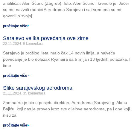
analitičar: Alen Šćuric (Zagreb), foto: Alen Šćuric I krenulo je. Jučer
su me nazvali radnici Aerodroma Sarajevo i sat vremena su mi
govorili o svojoj
pročitajte više
>
Sarajevo velika povećanja ove zime
22.11.2024.
9 komentara
Sarajevo je prošlog ljeta imalo čak 14 novih linija, a najveće
povećanje je bio dolazak Ryanaira sa 6 linija i 13 tjednih polazaka. I
time
pročitajte više
>
Slike sarajevskog aerodroma
21.11.2024.
35 komentara
Zamaaero je bio u posjetu direktoru Aerodroma Sarajevo g. Alanu
Bajiću, koji nas je proveo kroz sve dijelove aerodroma, pa i one koji
nisu za
pročitajte više
>