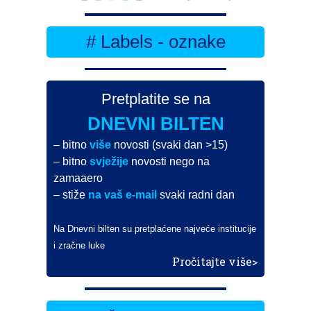
# Labels - oznake
Pretplatite se na
DNEVNI BILTEN
– bitno
više
novosti (svaki dan >15)
– bitno
svježije
novosti nego na
zamaaero
– stiže
na vaš e-mail
svaki radni dan
Na Dnevni bilten su pretplaćene najveće institucije
i zračne luke
Pročitajte više>