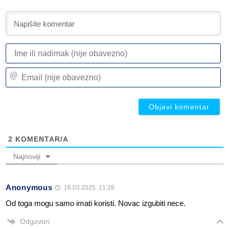
I
ili
n
Em
(n
(n
ob
ob
2
KOMENTAR/A
Najnoviji
Anonymous
16.03.2025. 11:28
Od toga mogu samo imati koristi. Novac izgubiti nece.
Odgovori