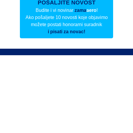
POŠALJITE NOVOST
Budite i vi novinar
zama
aero
!
Ako pošaljete 10 novosti koje objavimo
možete postati honorarni suradnik
i pisati za novac!
Info
Pretplata na dnevne biltene
Update
O nama
Kontakt
Impressum
Privacy Policy