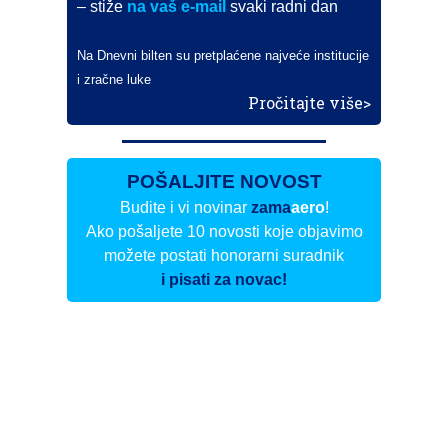
– stiže
na vaš e-mail
svaki radni dan
Na Dnevni bilten su pretplaćene najveće institucije
i zračne luke
Pročitajte više>
POŠALJITE NOVOST
Budite i vi novinar
zama
aero
!
Ako pošaljete 10 novosti koje objavimo
možete postati honorarni suradnik
i pisati za novac!
Info
Pretplata na dnevne biltene