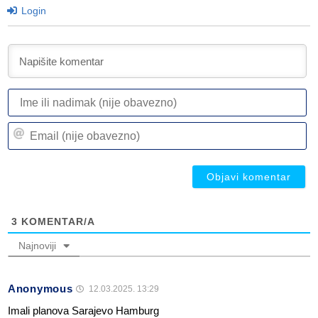
Login
I
ili
n
Em
(n
(n
ob
ob
3
KOMENTAR/A
Najnoviji
Anonymous
12.03.2025. 13:29
Imali planova Sarajevo Hamburg