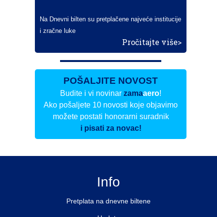
Na Dnevni bilten su pretplačene najveće institucije
i zračne luke
Pročitajte više>
POŠALJITE NOVOST
Budite i vi novinar
zama
aero
!
Ako pošaljete 10 novosti koje objavimo
možete postati honorarni suradnik
i pisati za novac!
Info
Pretplata na dnevne biltene