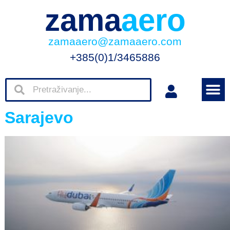
zama
aero
zamaaero@zamaaero.com
+385(0)1/3465886
Sarajevo