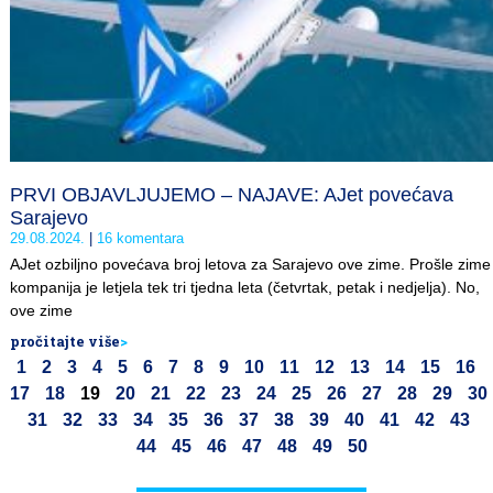
PRVI OBJAVLJUJEMO – NAJAVE: AJet povećava
Sarajevo
29.08.2024.
16 komentara
AJet ozbiljno povećava broj letova za Sarajevo ove zime. Prošle zime
kompanija je letjela tek tri tjedna leta (četvrtak, petak i nedjelja). No,
ove zime
pročitajte više
>
1
2
3
4
5
6
7
8
9
10
11
12
13
14
15
16
17
18
19
20
21
22
23
24
25
26
27
28
29
30
31
32
33
34
35
36
37
38
39
40
41
42
43
44
45
46
47
48
49
50