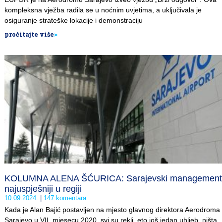
kompleksna vježba radila se u noćnim uvjetima, a uključivala je
osiguranje strateške lokacije i demonstraciju
pročitajte više
>
KOLUMNA ALENA ŠĆURICA: Sarajevski management
najuspješniji u regiji
10.09.2024.
147 komentara
Kada je Alan Bajić postavljen na mjesto glavnog direktora Aerodroma
Sarajevo u VII. mjesecu 2020. svi su rekli, eto još jedan uhljeb, ništa