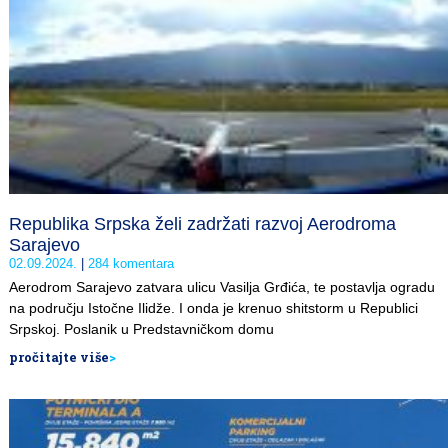
Republika Srpska želi zadržati razvoj Aerodroma
Sarajevo
02.09.2024.
284 komentara
Aerodrom Sarajevo zatvara ulicu Vasilja Grđića, te postavlja ogradu
na području Istočne Ilidže. I onda je krenuo shitstorm u Republici
Srpskoj. Poslanik u Predstavničkom domu
pročitajte više
>