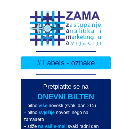
# Labels - oznake
Pretplatite se na
DNEVNI BILTEN
– bitno
više
novosti (svaki dan >15)
– bitno
svježije
novosti nego na
zamaaero
– stiže
na vaš e-mail
svaki radni dan