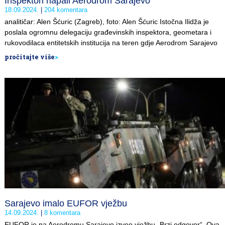
Inspektori napali Aerodrom Sarajevo
18.09.2024.
204 komentara
analitičar: Alen Šćuric (Zagreb), foto: Alen Šćuric Istočna Ilidža je
poslala ogromnu delegaciju građevinskih inspektora, geometara i
rukovodilaca entitetskih institucija na teren gdje Aerodrom Sarajevo
pročitajte više
>
Sarajevo imalo EUFOR vježbu
14.09.2024.
8 komentara
EUFOR je na Aerodromu Sarajevo izveo vježbu „Brzi odgovor“. Ova