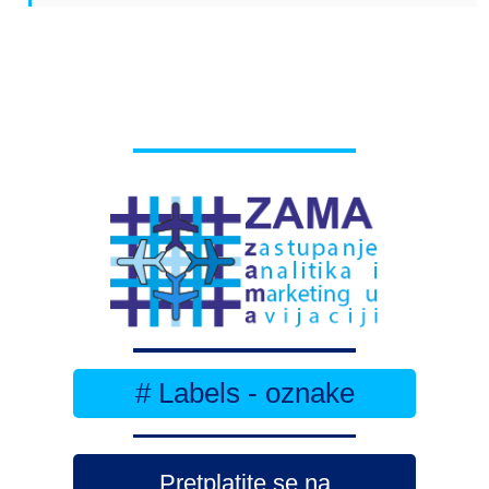
# Labels - oznake
Pretplatite se na