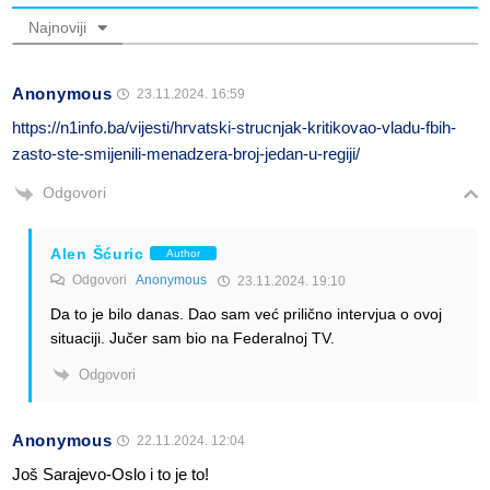
Najnoviji
Anonymous
23.11.2024. 16:59
https://n1info.ba/vijesti/hrvatski-strucnjak-kritikovao-vladu-fbih-
zasto-ste-smijenili-menadzera-broj-jedan-u-regiji/
Odgovori
Alen Šćuric
Author
Odgovori
Anonymous
23.11.2024. 19:10
Da to je bilo danas. Dao sam već prilično intervjua o ovoj
situaciji. Jučer sam bio na Federalnoj TV.
Odgovori
Anonymous
22.11.2024. 12:04
Još Sarajevo-Oslo i to je to!