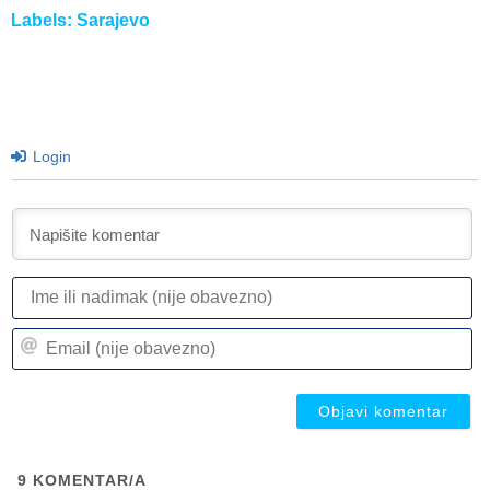
Labels:
Sarajevo
Login
I
ili
n
Em
(n
(n
ob
ob
9
KOMENTAR/A