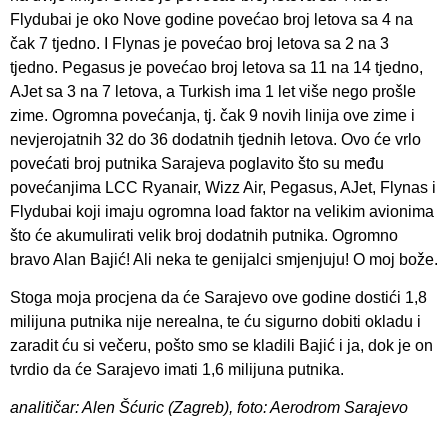
Flydubai je oko Nove godine povećao broj letova sa 4 na
čak 7 tjedno. I Flynas je povećao broj letova sa 2 na 3
tjedno. Pegasus je povećao broj letova sa 11 na 14 tjedno,
AJet sa 3 na 7 letova, a Turkish ima 1 let više nego prošle
zime. Ogromna povećanja, tj. čak 9 novih linija ove zime i
nevjerojatnih 32 do 36 dodatnih tjednih letova. Ovo će vrlo
povećati broj putnika Sarajeva poglavito što su među
povećanjima LCC Ryanair, Wizz Air, Pegasus, AJet, Flynas i
Flydubai koji imaju ogromna load faktor na velikim avionima
što će akumulirati velik broj dodatnih putnika. Ogromno
bravo Alan Bajić! Ali neka te genijalci smjenjuju! O moj bože.
Stoga moja procjena da će Sarajevo ove godine dostići 1,8
milijuna putnika nije nerealna, te ću sigurno dobiti okladu i
zaradit ću si večeru, pošto smo se kladili Bajić i ja, dok je on
tvrdio da će Sarajevo imati 1,6 milijuna putnika.
analitičar: Alen Šćuric (Zagreb), foto: Aerodrom Sarajevo