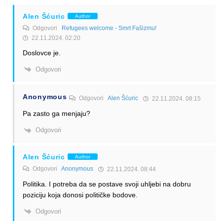
Alen Šćuric
Author
Odgovori
Refugees welcome - Smrt Fašizmu!
22.11.2024. 02:20
Doslovce je.
Odgovori
Anonymous
Odgovori
Alen Šćuric
22.11.2024. 08:15
Pa zasto ga menjaju?
Odgovori
Alen Šćuric
Author
Odgovori
Anonymous
22.11.2024. 08:44
Politika. I potreba da se postave svoji uhljebi na dobru
poziciju koja donosi političke bodove.
Odgovori