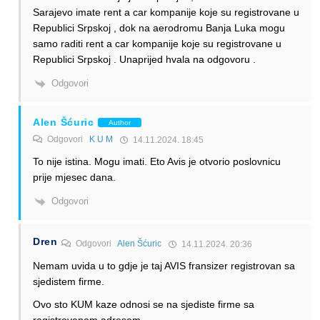
Sarajevo imate rent a car kompanije koje su registrovane u
Republici Srpskoj , dok na aerodromu Banja Luka mogu
samo raditi rent a car kompanije koje su registrovane u
Republici Srpskoj . Unaprijed hvala na odgovoru .
Odgovori
Alen Šćuric
Author
Odgovori
K U M
14.11.2024. 18:45
To nije istina. Mogu imati. Eto Avis je otvorio poslovnicu
prije mjesec dana.
Odgovori
Dren
Odgovori
Alen Šćuric
14.11.2024. 20:36
Nemam uvida u to gdje je taj AVIS fransizer registrovan sa
sjedistem firme.
Ovo sto KUM kaze odnosi se na sjediste firme sa
ragistrovanom adresom.