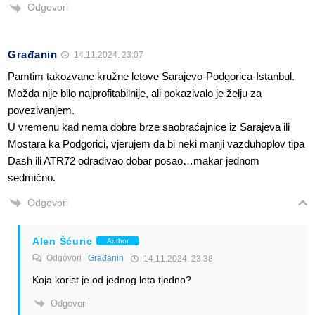
Odgovori
Građanin
14.11.2024. 23:07
Pamtim takozvane kružne letove Sarajevo-Podgorica-Istanbul.
Možda nije bilo najprofitabilnije, ali pokazivalo je želju za
povezivanjem.
U vremenu kad nema dobre brze saobraćajnice iz Sarajeva ili
Mostara ka Podgorici, vjerujem da bi neki manji vazduhoplov tipa
Dash ili ATR72 odrađivao dobar posao…makar jednom
sedmično.
Odgovori
Alen Šćuric
Author
Odgovori
Građanin
14.11.2024. 23:38
Koja korist je od jednog leta tjedno?
Odgovori