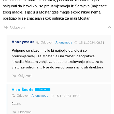
osigurati da letovi koji se preusmjeravaju iz Sarajeva (najcesce
zbog magle) slijecu u Mostar gdje magle skoro nikad nema,
postigao bi se znacajan skok putnika za mali Mostar
Odgovori
Anonymous
Odgovori
Anonymous
15.11.2024. 09:31
Potpuno se slazem, bilo bi najbolje da letovi se
preusmjeravaju za Mostar, ali na zalost, geografska
lokacija Mostara zahtjeva dodatno skolovanje pilota za tu
vrstu aerodroma… Nije do aerodroma i njihovih direktora.
Odgovori
Alen Šćuric
Author
Odgovori
Anonymous
15.11.2024. 16:08
Jasno.
Odgovori