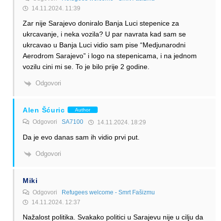
14.11.2024. 11:39
Zar nije Sarajevo doniralo Banja Luci stepenice za
ukrcavanje, i neka vozila? U par navrata kad sam se
ukrcavao u Banja Luci vidio sam pise “Medjunarodni
Aerodrom Sarajevo” i logo na stepenicama, i na jednom
vozilu cini mi se. To je bilo prije 2 godine.
Odgovori
Alen Šćuric
Author
Odgovori
SA7100
14.11.2024. 18:29
Da je evo danas sam ih vidio prvi put.
Odgovori
Miki
Odgovori
Refugees welcome - Smrt Fašizmu
14.11.2024. 12:37
Nažalost politika. Svakako politici u Sarajevu nije u cilju da