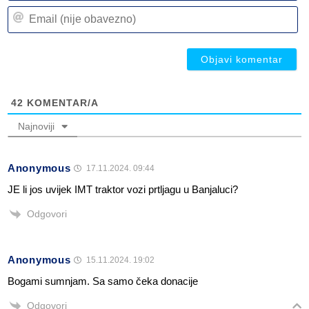
n
Em
(n
(n
ob
ob
42
KOMENTAR/A
Najnoviji
Anonymous
17.11.2024. 09:44
JE li jos uvijek IMT traktor vozi prtljagu u Banjaluci?
Odgovori
Anonymous
15.11.2024. 19:02
Bogami sumnjam. Sa samo čeka donacije
Odgovori