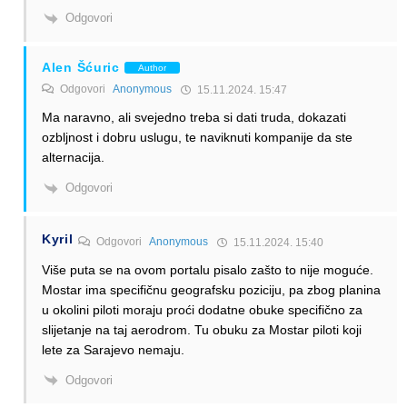
Odgovori
Alen Šćuric
Author
Odgovori
Anonymous
15.11.2024. 15:47
Ma naravno, ali svejedno treba si dati truda, dokazati
ozbljnost i dobru uslugu, te naviknuti kompanije da ste
alternacija.
Odgovori
Kyril
Odgovori
Anonymous
15.11.2024. 15:40
Više puta se na ovom portalu pisalo zašto to nije moguće.
Mostar ima specifičnu geografsku poziciju, pa zbog planina
u okolini piloti moraju proći dodatne obuke specifično za
slijetanje na taj aerodrom. Tu obuku za Mostar piloti koji
lete za Sarajevo nemaju.
Odgovori