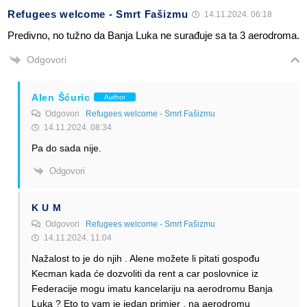
Refugees welcome - Smrt Fašizmu
14.11.2024. 06:18
Predivno, no tužno da Banja Luka ne surađuje sa ta 3 aerodroma.
Odgovori
Alen Šćuric
Author
Odgovori
Refugees welcome - Smrt Fašizmu
14.11.2024. 08:34
Pa do sada nije.
Odgovori
K U M
Odgovori
Refugees welcome - Smrt Fašizmu
14.11.2024. 11:04
Nažalost to je do njih . Alene možete li pitati gospođu
Kecman kada će dozvoliti da rent a car poslovnice iz
Federacije mogu imatu kancelariju na aerodromu Banja
Luka ? Eto to vam je jedan primjer , na aerodromu