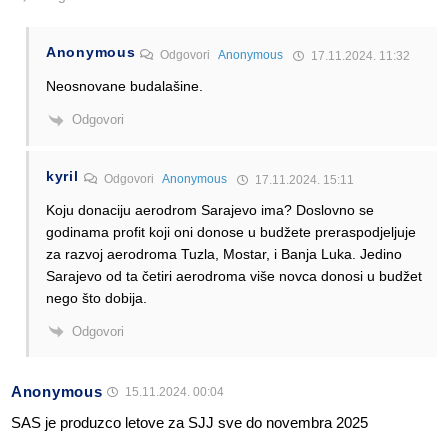
Anonymous
Odgovori
Anonymous
17.11.2024. 11:32
Neosnovane budalašine.
Odgovori
kyril
Odgovori
Anonymous
17.11.2024. 15:11
Koju donaciju aerodrom Sarajevo ima? Doslovno se
godinama profit koji oni donose u budžete preraspodjeljuje
za razvoj aerodroma Tuzla, Mostar, i Banja Luka. Jedino
Sarajevo od ta četiri aerodroma više novca donosi u budžet
nego što dobija.
Odgovori
Anonymous
15.11.2024. 00:04
SAS je produzco letove za SJJ sve do novembra 2025