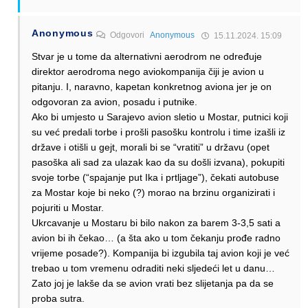
Anonymous
Odgovori
Anonymous
15.11.2024. 15:09
Stvar je u tome da alternativni aerodrom ne određuje
direktor aerodroma nego aviokompanija čiji je avion u
pitanju. I, naravno, kapetan konkretnog aviona jer je on
odgovoran za avion, posadu i putnike.
Ako bi umjesto u Sarajevo avion sletio u Mostar, putnici koji
su već predali torbe i prošli pasošku kontrolu i time izašli iz
države i otišli u gejt, morali bi se “vratiti” u državu (opet
pasoška ali sad za ulazak kao da su došli izvana), pokupiti
svoje torbe (“spajanje put Ika i prtljage”), čekati autobuse
za Mostar koje bi neko (?) morao na brzinu organizirati i
pojuriti u Mostar.
Ukrcavanje u Mostaru bi bilo nakon za barem 3-3,5 sati a
avion bi ih čekao… (a šta ako u tom čekanju prođe radno
vrijeme posade?). Kompanija bi izgubila taj avion koji je već
trebao u tom vremenu odraditi neki sljedeći let u danu…
Zato joj je lakše da se avion vrati bez slijetanja pa da se
proba sutra.