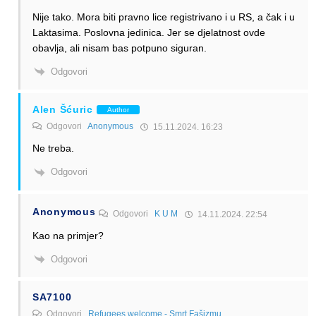
Nije tako. Mora biti pravno lice registrivano i u RS, a čak i u
Laktasima. Poslovna jedinica. Jer se djelatnost ovde
obavlja, ali nisam bas potpuno siguran.
Odgovori
Alen Šćuric
Author
Odgovori
Anonymous
15.11.2024. 16:23
Ne treba.
Odgovori
Anonymous
Odgovori
K U M
14.11.2024. 22:54
Kao na primjer?
Odgovori
SA7100
Odgovori
Refugees welcome - Smrt Fašizmu