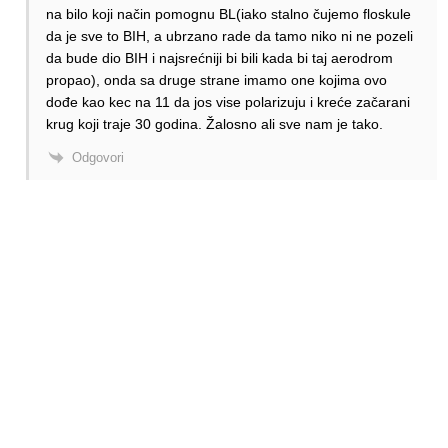
na bilo koji način pomognu BL(iako stalno čujemo floskule
da je sve to BIH, a ubrzano rade da tamo niko ni ne pozeli
da bude dio BIH i najsrećniji bi bili kada bi taj aerodrom
propao), onda sa druge strane imamo one kojima ovo
dođe kao kec na 11 da jos vise polarizuju i kreće začarani
krug koji traje 30 godina. Žalosno ali sve nam je tako.
Odgovori
Alen Šćuric
Author
Odgovori
Miki
14.11.2024. 18:32
Eto danas vidio stepenice iz Sarajeva u Banja Luci
Odgovori
Milosevski
Odgovori
Alen Šćuric
14.11.2024. 23:23
Bravo ! Jos samo da Banja luka da svoje stepenice za
Sarajevo, i sve ovce site a vukovi na broju!
Odgovori