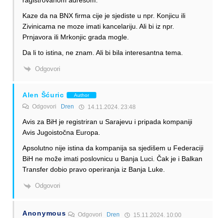
Kaze da na BNX firma cije je sjediste u npr. Konjicu ili
Zivinicama ne moze imati kancelariju. Ali bi iz npr.
Prnjavora ili Mrkonjic grada mogle.
Da li to istina, ne znam. Ali bi bila interesantna tema.
Odgovori
Alen Šćuric
Author
Odgovori
Dren
14.11.2024. 23:48
Avis za BiH je registriran u Sarajevu i pripada kompaniji
Avis Jugoistočna Europa.
Apsolutno nije istina da kompanija sa sjedišem u Federaciji
BiH ne može imati poslovnicu u Banja Luci. Čak je i Balkan
Transfer dobio pravo operiranja iz Banja Luke.
Odgovori
Anonymous
Odgovori
Dren
15.11.2024. 10:00