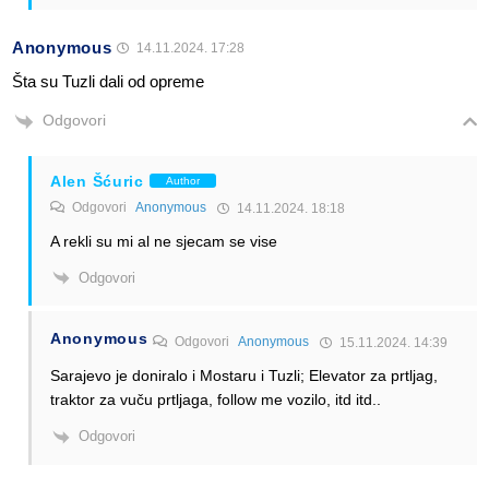
Anonymous
14.11.2024. 17:28
Šta su Tuzli dali od opreme
Odgovori
Alen Šćuric
Author
Odgovori
Anonymous
14.11.2024. 18:18
A rekli su mi al ne sjecam se vise
Odgovori
Anonymous
Odgovori
Anonymous
15.11.2024. 14:39
Sarajevo je doniralo i Mostaru i Tuzli; Elevator za prtljag,
traktor za vuču prtljaga, follow me vozilo, itd itd..
Odgovori