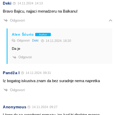
Deki
14.11.2024. 14:13
Bravo Bajicu, najjaci menadzeru na Balkanu!
Odgovori
Alen Šćuric
Author
Odgovori
Deki
14.11.2024. 18:20
Da je
Odgovori
Pandža I
14.11.2024. 09:31
Iz bogatog iskustva znam da bez suradnje nema napretka
Odgovori
Anonymous
14.11.2024. 09:27
Lijepo da se aerodromi pomazu, jos kad bi direktor mogao