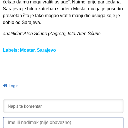
čekao da mu mogu vratiti usluge“. Naime, prije par tjedana
Sarajevu je hitno zatrebao starter i Mostar mu ga je posudio
presretan što je tako mogao vratiti manji dio usluga koje je
dobio od Sarajeva.
analitičar: Alen Šćuric (Zagreb), foto: Alen Šćuric
Labels:
Mostar
,
Sarajevo
Login
I
ili