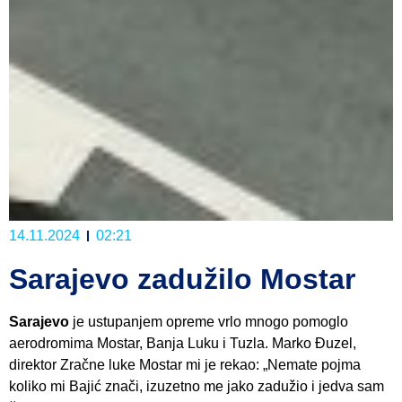
14.11.2024
02:21
Sarajevo zadužilo Mostar
Sarajevo
je ustupanjem opreme vrlo mnogo pomoglo
aerodromima Mostar, Banja Luku i Tuzla. Marko Đuzel,
direktor Zračne luke Mostar mi je rekao: „Nemate pojma
koliko mi Bajić znači, izuzetno me jako zadužio i jedva sam