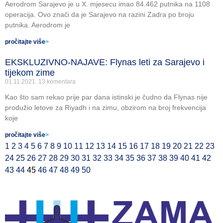
Aerodrom Sarajevo je u X. mjesecu imao 84.462 putnika na 1108
operacija. Ovo znači da je Sarajevo na razini Zadra po broju
putnika. Aerodrom je
pročitajte više
>
EKSKLUZIVNO-NAJAVE: Flynas leti za Sarajevo i
tijekom zime
01.11.2021.
13 komentara
Kao što sam rekao prije par dana istinski je čudno da Flynas nije
produžio letove za Riyadh i na zimu, obzirom na broj frekvencija
koje
pročitajte više
>
1
2
3
4
5
6
7
8
9
10
11
12
13
14
15
16
17
18
19
20
21
22
23
24
25
26
27
28
29
30
31
32
33
34
35
36
37
38
39
40
41
42
43
44
45
46
47
48
49
50