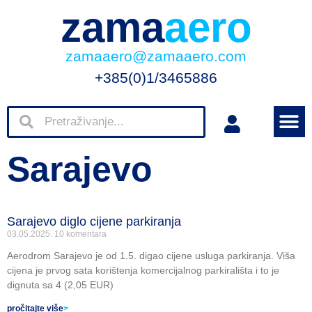
zama
aero
zamaaero@zamaaero.com
+385(0)1/3465886
Sarajevo
Sarajevo diglo cijene parkiranja
03.05.2025.
10 komentara
Aerodrom Sarajevo je od 1.5. digao cijene usluga parkiranja. Viša
cijena je prvog sata korištenja komercijalnog parkirališta i to je
dignuta sa 4 (2,05 EUR)
pročitajte više
>