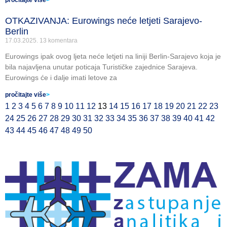
pročitajte više
>
OTKAZIVANJA: Eurowings neće letjeti Sarajevo-
Berlin
17.03.2025.
13 komentara
Eurowings ipak ovog ljeta neće letjeti na liniji Berlin-Sarajevo koja je
bila najavljena unutar poticaja Turističke zajednice Sarajeva.
Eurowings će i dalje imati letove za
pročitajte više
>
1
2
3
4
5
6
7
8
9
10
11
12
13
14
15
16
17
18
19
20
21
22
23
24
25
26
27
28
29
30
31
32
33
34
35
36
37
38
39
40
41
42
43
44
45
46
47
48
49
50