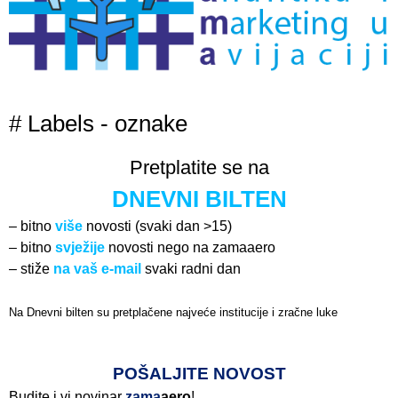
# Labels - oznake
Pretplatite se na
DNEVNI BILTEN
– bitno
više
novosti (svaki dan >15)
– bitno
svježije
novosti nego na zamaaero
– stiže
na vaš e-mail
svaki radni dan
Na Dnevni bilten su pretplačene najveće institucije i zračne luke
Pročitajte više>
POŠALJITE NOVOST
Budite i vi novinar
zama
aero
!