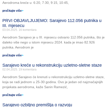
Aerodroma kreće u: 6:20, 7:30, 9:15, 10:45,
pročitajte više
>
PRVI OBJAVLJUJEMO: Sarajevo 112.056 putnika u
III. mjesecu
03.04.2025.
16 komentara
Aerodrom Sarajevo je u III. mjesecu ostvario 112.056 putnika, što je
daleko više nego u istom mjesecu 2024. kada je imao 82.926
putnika. Aerodrom je
pročitajte više
>
Sarajevo kreće u rekonstrukciju uzletno-sletne staze
02.04.2025.
19 komentara
Aerodrom Sarajevo će krenuti u rekonstrukciju uzletno-sletne staze,
koja se radi jednom u 25-30 godina. Ovo je jedan od najznačajnijih
projekata aerodroma, kaže Sanin Ramezić,
pročitajte više
>
Sarajevo ozbiljno premišlja o razvoju