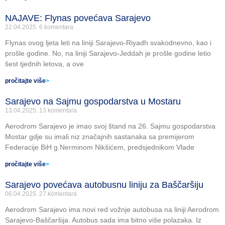
NAJAVE: Flynas povećava Sarajevo
22.04.2025.
6 komentara
Flynas ovog ljeta leti na liniji Sarajevo-Riyadh svakodnevno, kao i
prošle godine. No, na liniji Sarajevo-Jeddah je prošle godine letio
šest tjednih letova, a ove
pročitajte više
>
Sarajevo na Sajmu gospodarstva u Mostaru
13.04.2025.
13 komentara
Aerodrom Sarajevo je imao svoj štand na 26. Sajmu gospodarstva
Mostar gdje su imali niz značajnih sastanaka sa premijerom
Federacije BiH g.Nerminom Nikšićem, predsjednikom Vlade
pročitajte više
>
Sarajevo povećava autobusnu liniju za Baščaršiju
06.04.2025.
27 komentara
Aerodrom Sarajevo ima novi red vožnje autobusa na liniji Aerodrom
Sarajevo-Baščaršija. Autobus sada ima bitno više polazaka. Iz