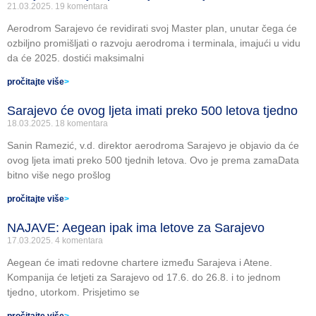
21.03.2025.
19 komentara
Aerodrom Sarajevo će revidirati svoj Master plan, unutar čega će
ozbiljno promišljati o razvoju aerodroma i terminala, imajući u vidu
da će 2025. dostići maksimalni
pročitajte više
>
Sarajevo će ovog ljeta imati preko 500 letova tjedno
18.03.2025.
18 komentara
Sanin Ramezić, v.d. direktor aerodroma Sarajevo je objavio da će
ovog ljeta imati preko 500 tjednih letova. Ovo je prema zamaData
bitno više nego prošlog
pročitajte više
>
NAJAVE: Aegean ipak ima letove za Sarajevo
17.03.2025.
4 komentara
Aegean će imati redovne chartere između Sarajeva i Atene.
Kompanija će letjeti za Sarajevo od 17.6. do 26.8. i to jednom
tjedno, utorkom. Prisjetimo se