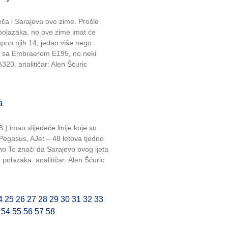
ča i Sarajeva ove zime. Prošle
h polazaka, no ove zime imat će
upno njih 14, jedan više nego
ati sa Embraerom E195, no neki
a A320. analitičar: Alen Šćuric
a
) imao slijedeće linije koje su
, Pegasus, AJet – 48 letova tjedno
no To znači da Sarajevo ovog ljeta
h polazaka. analitičar: Alen Šćuric
4
25
26
27
28
29
30
31
32
33
54
55
56
57
58