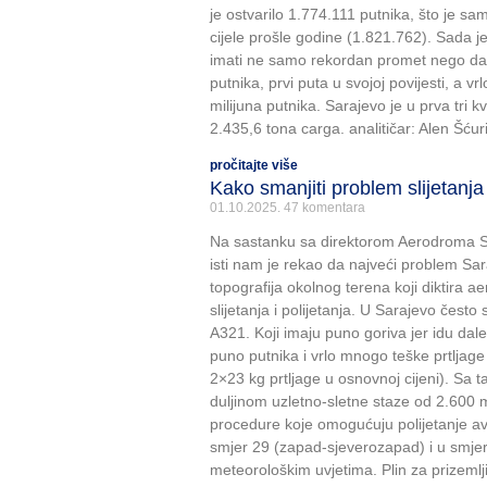
je ostvarilo 1.774.111 putnika, što je 
cijele prošle godine (1.821.762). Sada 
imati ne samo rekordan promet nego da ć
putnika, prvi puta u svojoj povijesti, a vr
milijuna putnika. Sarajevo je u prva tri k
2.435,6 tona carga. analitičar: Alen Šćur
pročitajte više
Kako smanjiti problem slijetanja
01.10.2025.
47 komentara
Na sastanku sa direktorom Aerodroma 
isti nam je rekao da najveći problem Sa
topografija okolnog terena koji diktira a
slijetanja i polijetanja. U Sarajevo često 
A321. Koji imaju puno goriva jer idu dal
puno putnika i vrlo mnogo teške prtljage
2×23 kg prtljage u osnovnoj cijeni). Sa
duljinom uzletno-sletne staze od 2.600 m
procedure koje omogućuju polijetanje avi
smjer 29 (zapad-sjeverozapad) i u smjer 
meteorološkim uvjetima. Plin za prizeml