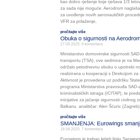
kao dobro rješenje koje rješava 1/3 leto
za sada nije moguće. Aerodrom naglaša
za uvođenje novih aeronautičkih procedu
VFR za prilaženje,
pročitajte više
Obuka o sigurnosti na Aerodro
27.09.2025.
6 komentara
Ministarstvo domovinske sigurnosti SAD
transportu (TSA), ove sedmice je na 
održalo petodnevnu obuku o upotrebi n
realizirana u kooperaciji s Direkcijom za
Aktivnost je provedena uz podršku Sta
programa Ministarstva pravosuđa SAD-a 
kriminalističkih istraga (ICITAP), te pred
inicijative za jačanje sigurnosti civiln
Balkanu. analitičar: Alen Šćuric (Zagreb),
pročitajte više
SMANJENJA: Eurowings smanju
18.09.2025.
7 komentara
Eurowings je trebao letjeti liniju Sarajevo