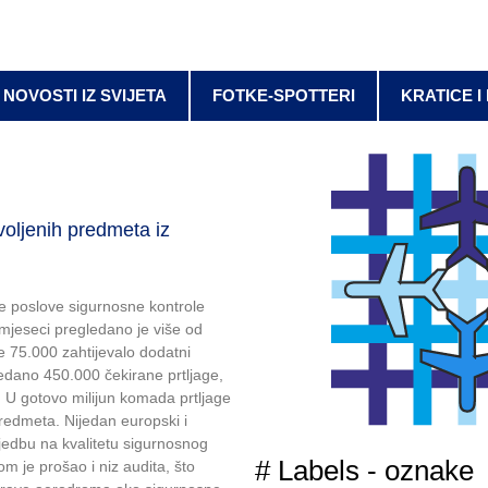
NOVOSTI IZ SVIJETA
FOTKE-SPOTTERI
KRATICE I
oljenih predmeta iz
e poslove sigurnosne kontrole
 mjeseci pregledano je više od
je 75.000 zahtijevalo dodatni
edano 450.000 čekirane prtljage,
. U gotovo milijun komada prtljage
redmeta. Nijedan europski i
jedbu na kvalitetu sigurnosnog
# Labels - oznake
 je prošao i niz audita, što