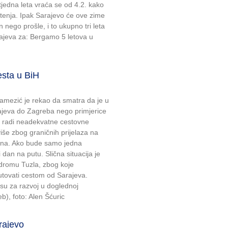
tjedna leta vraća se od 4.2. kako
etenja. Ipak Sarajevo će ove zime
 nego prošle, i to ukupno tri leta
rajeva za: Bergamo 5 letova u
esta u BiH
amezić je rekao da smatra da je u
ajeva do Zagreba nego primjerice
u radi neadekvatne cestovne
više zbog graničnih prijelaza na
mena. Ako bude samo jedna
 dan na putu. Slična situacija je
dromu Tuzla, zbog koje
utovati cestom od Sarajeva.
nsu za razvoj u doglednoj
b), foto: Alen Šćuric
rajevo