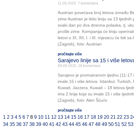
11.09.2025.
7 komentara
Austrian povećava broj letova između Be
zime Austrian je letio liniju sa 13 tjedni
svaki dan po dva dnevna polaska, tj. uk
prošle zime. Kompanija će liniju operir
letovi u XI, XII, I. i III. mjesecu će biti s
(Zagreb), foto: Austrian
pročitajte više
Sarajevo linije sa 15 i više letov
09.09.2025.
18 komentara
Sarajevo je promatranom tjednu (11-17.8.
imale 15 i više letova: Istanbul, Turkish
Kuwait, Jazzera, Kuwait – 18 letova tjed
ima 2 linije koje su imale 15 i više tjedni
(Zagreb), foto: Alen Šćuric
pročitajte više
1
2
3
4
5
6
7
8
9
10
11
12
13
14
15
16
17
18
19
20
21
22
23
2
34
35
36
37
38
39
40
41
42
43
44
45
46
47
48
49
50
51
52
53