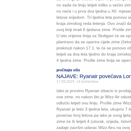
no sada će liniju letjeti toliko u većini zi
no neće i u prva dva tjedna u XII. mjese
letove srijedom. Tri tjedna leta ponovo s
kraja zimskog reda letenja. Ovo znači d
ovoj liniji imati 6 tjedana zime. Prošle zi
U isto vrijeme linija za Stuttgart će se op
planirano da se operira cijele zime (četvr
prekinuti nakon 17.1. te će se ponovo o
letjeti sa dva leta tjedno do kraja zimskog
4 tjedna zime. Prošle zime linija se operi
pročitajte više
NAJAVE: Ryanair povećava Lo
17.09.2025.
14 komentara
Iako je prvotno Ryanair izbacio iz proda
ove zime, no nakon što je Wizz Air odusta
odlučio letjeti ovu liniju. Prošle zime Wizz
Ryanair je letio 3 tjedna leta, ukupno 7 
povećao broj letova pa iako je ovog ljeta
zime će ih letjeti 4 (utorak, srijeda, četv
zadaje završni udarac Wizz Airu na ovoj li