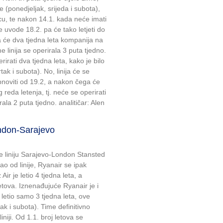
me (ponedjeljak, srijeda i subota),
cu, te nakon 14.1. kada neće imati
e uvode 18.2. pa će tako letjeti do
a će dva tjedna leta kompanija na
me linija se operirala 3 puta tjedno.
erirati dva tjedna leta, kako je bilo
tak i subota). No, linija će se
bnoviti od 19.2, a nakon čega će
 reda letenja, tj. neće se operirati
rala 2 puta tjedno. analitičar: Alen
ndon-Sarajevo
je liniju Sarajevo-London Stansted
o od linije, Ryanair se ipak
 Air je letio 4 tjedna leta, a
letova. Iznenađujuće Ryanair je i
 letio samo 3 tjedna leta, ove
rtak i subota). Time definitivno
niji. Od 1.1. broj letova se