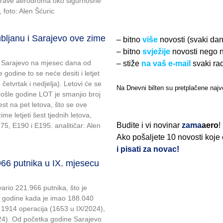
uprave aerodroma oko sigurnosne
, foto: Alen Šćuric
bljanu i Sarajevo ove zime
– bitno
više
novosti (svaki da
– bitno
svježije
novosti nego 
a Sarajevo na mjesec dana od
– stiže
na vaš e-mail
svaki ra
 godine to se neće desiti i letjet
, četvrtak i nedjelja). Letovi će se
Na Dnevni bilten su pretplačene najve
ošle godine LOT je smanjio broj
šest na pet letova, što se ove
ime letjeti šest tjednih letova,
Budite i vi novinar
zama
aero
!
75, E190 i E195. analitičar: Alen
Ako pošaljete 10 novosti koje
i pisati za novac!
6 putnika u IX. mjesecu
ario 221.966 putnika, što je
e godine kada je imao 188.040
o 1914 operacija (1653 u IX/2024),
024). Od početka godine Sarajevo