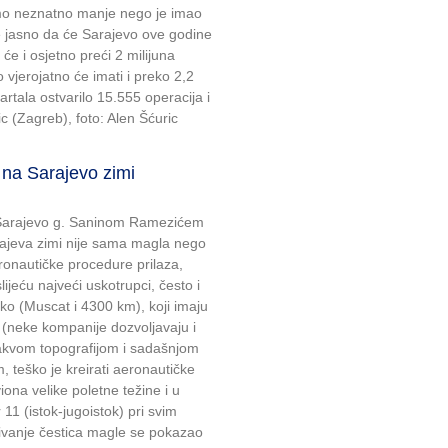
samo neznatno manje nego je imao
je jasno da će Sarajevo ove godine
e i osjetno preći 2 milijuna
lo vjerojatno će imati i preko 2,2
vartala ostvarilo 15.555 operacija i
ic (Zagreb), foto: Alen Šćuric
 na Sarajevo zimi
Sarajevo g. Saninom Ramezićem
rajeva zimi nije sama magla nego
eronautičke procedure prilaza,
slijeću najveći uskotrupci, često i
eko (Muscat i 4300 km), koji imaju
 (neke kompanije dozvoljavaju i
 takvom topografijom i sadašnjom
, teško je kreirati aeronautičke
ona velike poletne težine i u
11 (istok-jugoistok) pri svim
jivanje čestica magle se pokazao