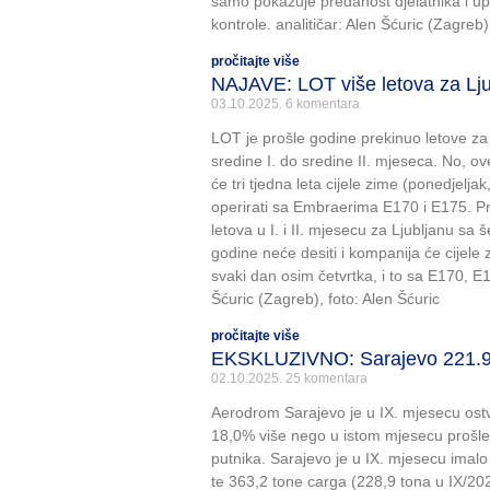
samo pokazuje predanost djelatnika i 
kontrole. analitičar: Alen Šćuric (Zagreb)
pročitajte više
NAJAVE: LOT više letova za Lju
03.10.2025.
6 komentara
LOT je prošle godine prekinuo letove z
sredine I. do sredine II. mjeseca. No, ove
će tri tjedna leta cijele zime (ponedjeljak
operirati sa Embraerima E170 i E175. Pr
letova u I. i II. mjesecu za Ljubljanu sa 
godine neće desiti i kompanija će cijele z
svaki dan osim četvrtka, i to sa E170, E1
Šćuric (Zagreb), foto: Alen Šćuric
pročitajte više
EKSKLUZIVNO: Sarajevo 221.96
02.10.2025.
25 komentara
Aerodrom Sarajevo je u IX. mjesecu ostv
18,0% više nego u istom mjesecu prošl
putnika. Sarajevo je u IX. mjesecu imal
te 363,2 tone carga (228,9 tona u IX/2