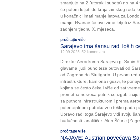
smanjuje na 2 (utorak i subota) no na 4 
će potom letjeti do kraja zimskog reda l
u konačnici imati manje letova za London
manje. Ryanair će ove zime letjeti iz Sa
zadnjem tjednu X. mjeseca,
pročitajte više
Sarajevo ima šansu radi loših c
12.09.2025.
52 komentara
Direktor Aerodroma Sarajevo g. Sanin R
glavama ljudi puno teže putovati od Sar
od Zagreba do Stuttgarta. U prvom red
infrastrukture, kamiona i gužvi, te ponaj
kojima se često čeka i više od sat vre
prometna nesreća putnik će izgubiti cijeli
sa putnom infrastrukturom i prema aero
potencijalnom putniku vrlo teško pada p
Upravo radi toga Sarajevo vidi svoju ša
budućnosti. analitičar: Alen Šćuric (Zagre
pročitajte više
NAJAVE: Austrian povećava Sa