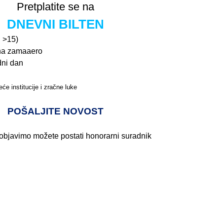
Pretplatite se na
DNEVNI BILTEN
n >15)
na zamaaero
dni dan
će institucije i zračne luke
Pročitajte više>
POŠALJITE NOVOST
 objavimo možete postati honorarni suradnik