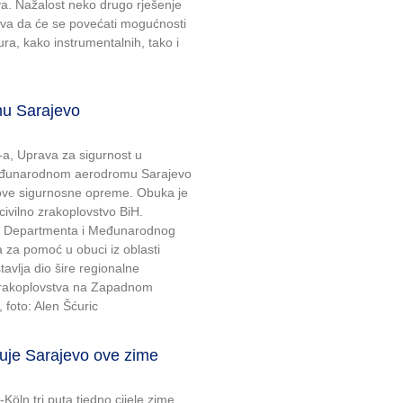
va. Nažalost neko drugo rješenje
va da će se povećati mogućnosti
ra, kako instrumentalnih, tako i
mu Sarajevo
-a, Uprava za sigurnost u
Međunarodnom aerodromu Sarajevo
ove sigurnosne opreme. Obuka je
 civilno zrakoplovstvo BiH.
te Departmenta i Međunarodnog
za pomoć u obuci iz oblasti
stavlja dio šire regionalne
og zrakoplovstva na Zapadnom
 foto: Alen Šćuric
je Sarajevo ove zime
-Köln tri puta tjedno cijele zime,