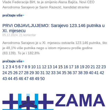
Vlade Federacije BiH, te je smijenio Alana Bajića. Novi CEO
Aerodroma Sarajevo je Sanin Razezić, kandidat stranke
pročitajte više
>
PRVI OBJAVLJUJEMO: Sarajevo 123.146 putnika u
XI. mjesecu
05.12.2024.
21 komentar
Aerodroma Sarajevo je u XI. mjesecu ostvarila 123.146 putnika, što
je 48,1% više putnika nego u istom mjesecu prošle godine
(83.139). To je i 182,8%
pročitajte više
>
1
2
3
4
5
6
7
8
9
10
11
12
13
14
15
16
17
18
19
20
21
22
23
24
25
26
27
28
29
30
31
32
33
34
35
36
37
38
39
40
41
42
43
44
45
46
47
48
49
50