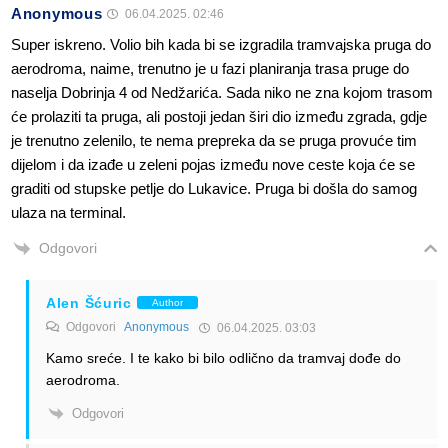
Anonymous
06.04.2025. 02:46
Super iskreno. Volio bih kada bi se izgradila tramvajska pruga do
aerodroma, naime, trenutno je u fazi planiranja trasa pruge do
naselja Dobrinja 4 od Nedžarića. Sada niko ne zna kojom trasom
će prolaziti ta pruga, ali postoji jedan širi dio između zgrada, gdje
je trenutno zelenilo, te nema prepreka da se pruga provuće tim
dijelom i da izađe u zeleni pojas između nove ceste koja će se
graditi od stupske petlje do Lukavice. Pruga bi došla do samog
ulaza na terminal.
Odgovori
Alen Šćuric
Author
Odgovori
Anonymous
06.04.2025. 03:03
Kamo sreće. I te kako bi bilo odlično da tramvaj dođe do
aerodroma.
Odgovori