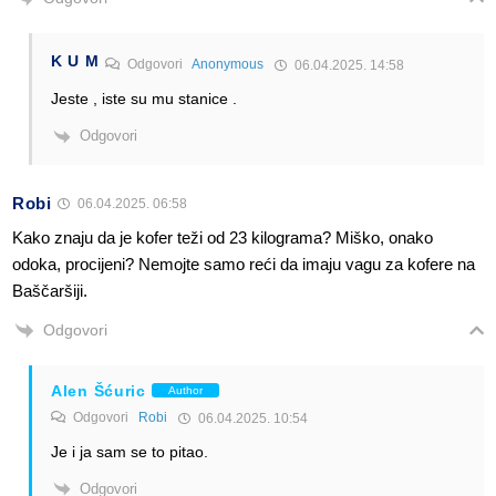
K U M
Odgovori
Anonymous
06.04.2025. 14:58
Jeste , iste su mu stanice .
Odgovori
Robi
06.04.2025. 06:58
Kako znaju da je kofer teži od 23 kilograma? Miško, onako
odoka, procijeni? Nemojte samo reći da imaju vagu za kofere na
Baščaršiji.
Odgovori
Alen Šćuric
Author
Odgovori
Robi
06.04.2025. 10:54
Je i ja sam se to pitao.
Odgovori