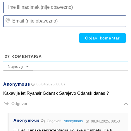
I
ili
n
Em
(n
(n
ob
ob
27
KOMENTAR/A
Najnoviji
Anonymous
08.04.2025. 00:07
Kakav je let Ryanair Gdansk Sarajevo Gdansk danas ?
Odgovori
Anonymous
Odgovori
Anonymous
08.04.2025. 08:53
CH let. Zenska reprezentacija Poljske u fudbalu. Da li