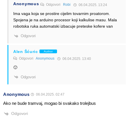
Anonymous
Odgovori
Robi
06.04.2025. 13:24
Ima vaga koja se prostire cijelim tovarnim proatorom.
Spojena je na arduino procesor koji kalkulise masu. Mala
robotska ruka automatski izbacuje preteske kofere van
Odgovori
Alen Šćuric
Author
Odgovori
Anonymous
06.04.2025. 13:40
🙂
Odgovori
Anonymous
06.04.2025. 02:47
Ako ne bude tramvaj, mogao bi svakako trolejbus
Odgovori