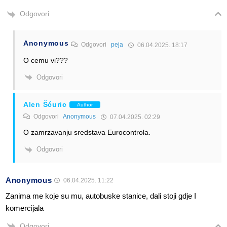
Odgovori
Anonymous
Odgovori
peja
06.04.2025. 18:17
O cemu vi???
Odgovori
Alen Šćuric
Author
Odgovori
Anonymous
07.04.2025. 02:29
O zamrzavanju sredstava Eurocontrola.
Odgovori
Anonymous
06.04.2025. 11:22
Zanima me koje su mu, autobuske stanice, dali stoji gdje I
komercijala
Odgovori