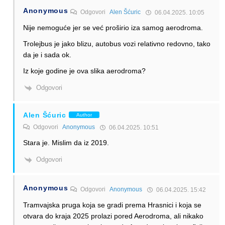
Anonymous
Odgovori
Alen Šćuric
06.04.2025. 10:05
Nije nemoguće jer se već proširio iza samog aerodroma.
Trolejbus je jako blizu, autobus vozi relativno redovno, tako
da je i sada ok.
Iz koje godine je ova slika aerodroma?
Odgovori
Alen Šćuric
Author
Odgovori
Anonymous
06.04.2025. 10:51
Stara je. Mislim da iz 2019.
Odgovori
Anonymous
Odgovori
Anonymous
06.04.2025. 15:42
Tramvajska pruga koja se gradi prema Hrasnici i koja se
otvara do kraja 2025 prolazi pored Aerodroma, ali nikako