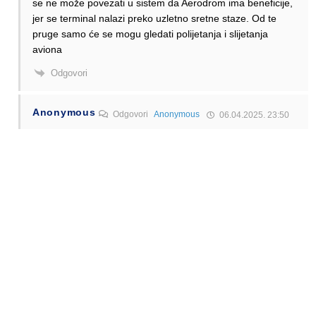
se ne može povezati u sistem da Aerodrom ima beneficije,
jer se terminal nalazi preko uzletno sretne staze. Od te
pruge samo će se mogu gledati polijetanja i slijetanja
aviona
Odgovori
Anonymous
Odgovori
Anonymous
06.04.2025. 23:50
Ма наравно уништите зеленило између зграда да би
прошао трамвај, свака част. Живите ли ви у том крају,
улици? Да ли бисте купили стан тамо?
Odgovori
Anonymous
Odgovori
Anonymous
07.04.2025. 03:11
Tramvajski pojas zauzima 10 metara a ta zelena površina
70 metara širine. Na njoj nema apsolutno ništa osim što
trava tokom ljeta izgori i to je to
Odgovori