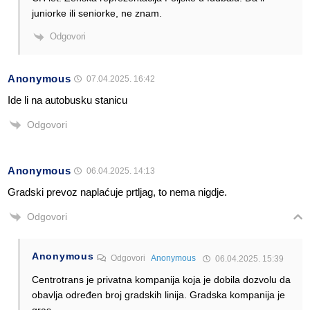
juniorke ili seniorke, ne znam.
Odgovori
Anonymous
07.04.2025. 16:42
Ide li na autobusku stanicu
Odgovori
Anonymous
06.04.2025. 14:13
Gradski prevoz naplaćuje prtljag, to nema nigdje.
Odgovori
Anonymous
Odgovori
Anonymous
06.04.2025. 15:39
Centrotrans je privatna kompanija koja je dobila dozvolu da
obavlja određen broj gradskih linija. Gradska kompanija je