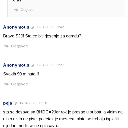
gras
Odgovori
Anonymous
06.04.2025. 13:42
Bravo SJJ! Sta ce biti rjesenje za ogradu?
Odgovori
Anonymous
06.04.2025. 12:27
Svakih 90 minuta !!
Odgovori
peja
06.04.2025. 12:18
sta se desava sa BHDCA?Jer rok je prosao u subotu a vidim da
nitko nista ne pise..pocetak je meseca, plate se trebaju isplatiti…
nijedan medij se ne oglasava..