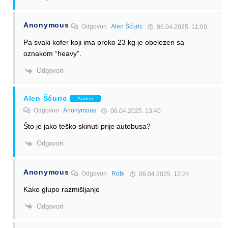
Anonymous
Odgovori
Alen Šćuric
06.04.2025. 11:00
Pa svaki kofer koji ima preko 23 kg je obelezen sa
oznakom “heavy”.
Odgovori
Alen Šćuric
Author
Odgovori
Anonymous
06.04.2025. 13:40
Što je jako teško skinuti prije autobusa?
Odgovori
Anonymous
Odgovori
Robi
06.04.2025. 12:24
Kako glupo razmišljanje
Odgovori