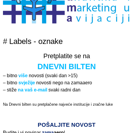
# Labels - oznake
Pretplatite se na
DNEVNI BILTEN
– bitno
više
novosti (svaki dan >15)
– bitno
svježije
novosti nego na zamaaero
– stiže
na vaš e-mail
svaki radni dan
Na Dnevni bilten su pretplačene najveće institucije i zračne luke
Pročitajte više>
POŠALJITE NOVOST
Budite i vi novinar
zama
aero
!