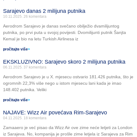
Sarajevo danas 2 milijuna putnika
10.11.2025.
26 komentara
Aerodrom Sarajevo je danas svečano obilježio dvamilijuntog
putnika, po prvi puta u svojoj povijesti. Dvomilijunti putnik Šanjta
Kemal je bio na letu Turkish Airlinesa iz
pročitajte više
>
EKSKLUZIVNO: Sarajevo skoro 2 milijuna putnika
06.11.2025.
37 komentara
Aerodrom Sarajevo je u X. mjesecu ostvario 181.426 putnika, što je
ogromnih 22,3% više nego u istom mjesecu lani kada je imao
148.402 putnika. Veliki
pročitajte više
>
NAJAVE: Wizz Air povećava Rim-Sarajevo
04.11.2025.
18 komentara
Zamaaero je već pisao da Wizz Air ove zime neće letjeti za London
iz Sarajeva. No, kompanija je prošle zime letjela iz Sarajeva za Rim