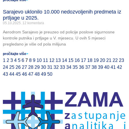
pročitajte više
>
Sarajevo uklonilo 10.000 nedozvoljenih predmeta iz
prtljage u 2025.
05.10.2025.
12 komentara
Aerodrom Sarajevo je preuzeo od policije poslove sigurnosne
kontrole putnika i prtljage u V. mjesecu. U ovih 5 mjeseci
pregledano je više od pola milijuna
pročitajte više
>
1
2
3
4
5
6
7
8
9
10
11
12
13
14
15
16
17
18
19
20
21
22
23
24
25
26
27
28
29
30
31
32
33
34
35
36
37
38
39
40
41
42
43
44
45
46
47
48
49
50