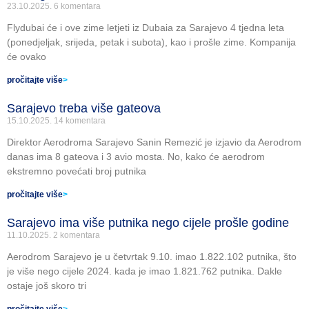
23.10.2025.
6 komentara
Flydubai će i ove zime letjeti iz Dubaia za Sarajevo 4 tjedna leta
(ponedjeljak, srijeda, petak i subota), kao i prošle zime. Kompanija
će ovako
pročitajte više
>
Sarajevo treba više gateova
15.10.2025.
14 komentara
Direktor Aerodroma Sarajevo Sanin Remezić je izjavio da Aerodrom
danas ima 8 gateova i 3 avio mosta. No, kako će aerodrom
ekstremno povećati broj putnika
pročitajte više
>
Sarajevo ima više putnika nego cijele prošle godine
11.10.2025.
2 komentara
Aerodrom Sarajevo je u četvrtak 9.10. imao 1.822.102 putnika, što
je više nego cijele 2024. kada je imao 1.821.762 putnika. Dakle
ostaje još skoro tri