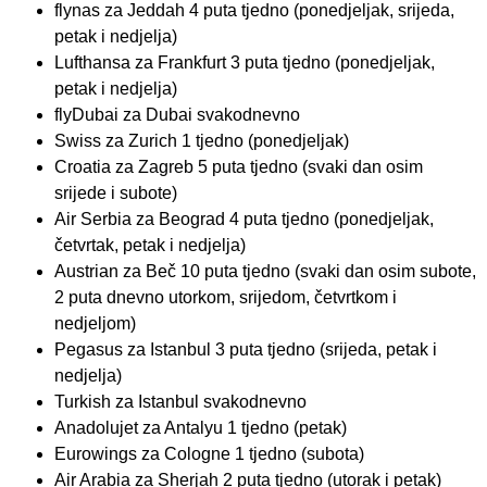
flynas za Jeddah 4 puta tjedno (ponedjeljak, srijeda,
petak i nedjelja)
Lufthansa za Frankfurt 3 puta tjedno (ponedjeljak,
petak i nedjelja)
flyDubai za Dubai svakodnevno
Swiss za Zurich 1 tjedno (ponedjeljak)
Croatia za Zagreb 5 puta tjedno (svaki dan osim
srijede i subote)
Air Serbia za Beograd 4 puta tjedno (ponedjeljak,
četvrtak, petak i nedjelja)
Austrian za Beč 10 puta tjedno (svaki dan osim subote,
2 puta dnevno utorkom, srijedom, četvrtkom i
nedjeljom)
Pegasus za Istanbul 3 puta tjedno (srijeda, petak i
nedjelja)
Turkish za Istanbul svakodnevno
Anadolujet za Antalyu 1 tjedno (petak)
Eurowings za Cologne 1 tjedno (subota)
Air Arabia za Sherjah 2 puta tjedno (utorak i petak)