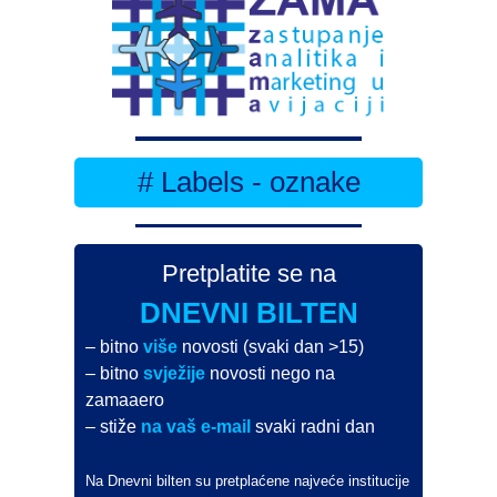
# Labels - oznake
Pretplatite se na
DNEVNI BILTEN
– bitno
više
novosti (svaki dan >15)
– bitno
svježije
novosti nego na
zamaaero
– stiže
na vaš e-mail
svaki radni dan
Na Dnevni bilten su pretplaćene najveće institucije