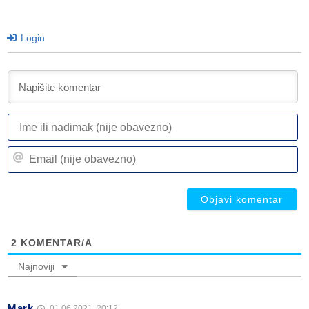
Login
I
ili
n
Em
(n
(n
ob
ob
2
KOMENTAR/A
Najnoviji
Mark
01.06.2021. 20:12