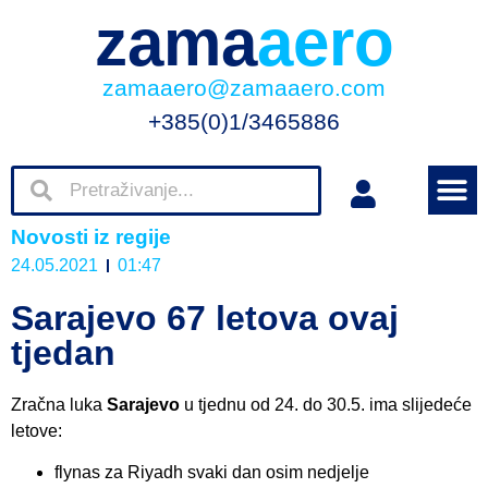
zama
aero
zamaaero@zamaaero.com
+385(0)1/3465886
Novosti iz regije
24.05.2021
01:47
Sarajevo 67 letova ovaj
tjedan
Zračna luka
Sarajevo
u tjednu od 24. do 30.5. ima slijedeće
letove:
flynas za Riyadh svaki dan osim nedjelje