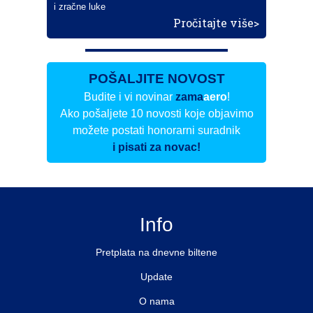
i zračne luke
Pročitajte više>
POŠALJITE NOVOST
Budite i vi novinar
zama
aero
!
Ako pošaljete 10 novosti koje objavimo
možete postati honorarni suradnik
i pisati za novac!
Info
Pretplata na dnevne biltene
Update
O nama