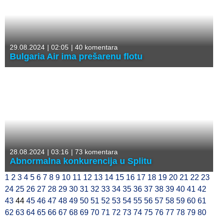
29.08.2024
|
02:05
|
40 komentara
Bulgaria Air ima prešarenu flotu
28.08.2024
|
03:16
|
73 komentara
Abnormalna konkurencija u Splitu
1
2
3
4
5
6
7
8
9
10
11
12
13
14
15
16
17
18
19
20
21
22
23
24
25
26
27
28
29
30
31
32
33
34
35
36
37
38
39
40
41
42
43
44
45
46
47
48
49
50
51
52
53
54
55
56
57
58
59
60
61
62
63
64
65
66
67
68
69
70
71
72
73
74
75
76
77
78
79
80