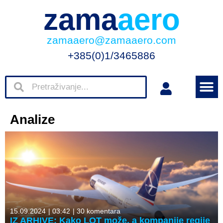
zama
aero
zamaaero@zamaaero.com
+385(0)1/3465886
Analize
15.09.2024
|
03:42
|
30 komentara
IZ ARHIVE: Kako LOT može, a kompanije regije