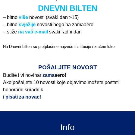
DNEVNI BILTEN
– bitno
više
novosti (svaki dan >15)
– bitno
svježije
novosti nego na zamaaero
– stiže
na vaš e-mail
svaki radni dan
Na Dnevni bilten su pretplaćene najveće institucije i zračne luke
Pročitajte više>
POŠALJITE NOVOST
Budite i vi novinar
zama
aero
!
Ako pošaljete 10 novosti koje objavimo možete postati
honorarni suradnik
i pisati za novac!
Info