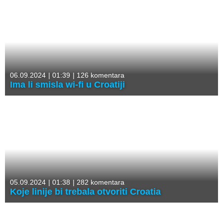
06.09.2024
|
01:39
|
126 komentara
Ima li smisla wi-fi u Croatiji
05.09.2024
|
01:38
|
282 komentara
Koje linije bi trebala otvoriti Croatia