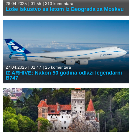
28.04.2025
|
01:55
|
313 komentara
Loše iskustvo sa letom iz Beograda za Moskvu
27.04.2025
|
01:47
|
25 komentara
IZ ARHIVE: Nakon 50 godina odlazi legendarni
B747