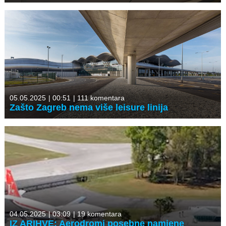
05.05.2025
|
00:51
|
111 komentara
Zašto Zagreb nema više leisure linija
04.05.2025
|
03:09
|
19 komentara
IZ ARIHVE: Aerodromi posebne namjene