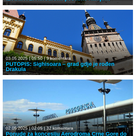
03.05.2025
|
05:50
|
9 komentara
PUTOPIS: Sighisoara – grad gdje je rođen
Drakula
02.05.2025
|
02:05
|
32 komentara
Ponude za koncesiju Aerodroma Crne Gore do