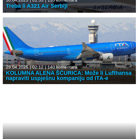
30.04.2025
|
01:35
|
135 komentara
Treba li A321 Air Serbiji
29.04.2025
|
02:12
|
140 komentara
KOLUMNA ALENA ŠĆURICA: Može li Lufthansa
napraviti uspješnu kompaniju od ITA-e