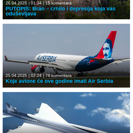
26.04.2025
|
01:34
|
15 komentara
PUTOPIS: Bran – crnilo i depresija koja vas
oduševljava
25.04.2025
|
02:24
|
78 komentara
Koje avione će ove godine imati Air Serbia