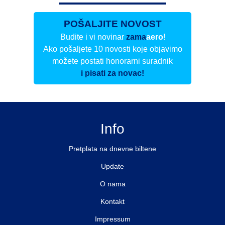
POŠALJITE NOVOST
Budite i vi novinar
zama
aero
!
Ako pošaljete 10 novosti koje objavimo
možete postati honorarni suradnik
i pisati za novac!
Info
Pretplata na dnevne biltene
Update
O nama
Kontakt
Impressum