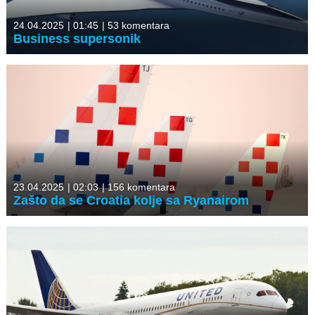
24.04.2025
|
01:45
|
53 komentara
Business supersonik
23.04.2025
|
02:03
|
156 komentara
Zašto da se Croatia kolje sa Ryanairom