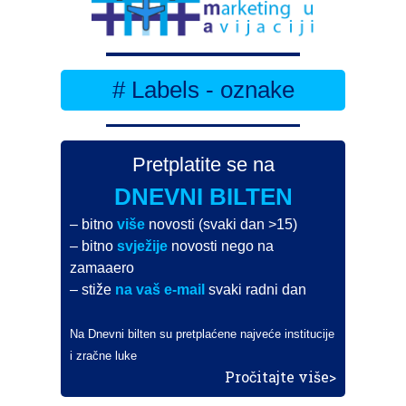
# Labels - oznake
Pretplatite se na
DNEVNI BILTEN
– bitno
više
novosti (svaki dan >15)
– bitno
svježije
novosti nego na
zamaaero
– stiže
na vaš e-mail
svaki radni dan
Na Dnevni bilten su pretplaćene najveće institucije
i zračne luke
Pročitajte više>