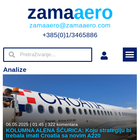
zama
aero
zamaaero@zamaaero.com
+385(0)1/3465886
Analize
06.05.2025
|
01:45
|
322 komentara
KOLUMNA ALENA ŠĆURICA: Koju strategiju bi
trebala imati Croatia sa novim A220