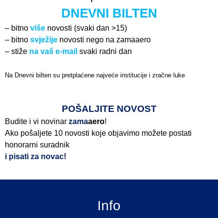
DNEVNI BILTEN
– bitno
više
novosti (svaki dan >15)
– bitno
svježije
novosti nego na zamaaero
– stiže
na vaš e-mail
svaki radni dan
Na Dnevni bilten su pretplaćene najveće institucije i zračne luke
Pročitajte više>
POŠALJITE NOVOST
Budite i vi novinar
zama
aero
!
Ako pošaljete 10 novosti koje objavimo možete postati
honorarni suradnik
i pisati za novac!
Info