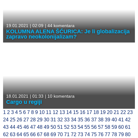
19.01.2021
|
02:09
|
44 komentara
KOLUMNA ALENA ŠĆURICA: Je li globalizacija
zapravo neokolonijalizam?
18.01.2021
|
01:33
|
10 komentara
Cargo u regiji
1
2
3
4
5
6
7
8
9
10
11
12
13
14
15
16
17
18
19
20
21
22
23
24
25
26
27
28
29
30
31
32
33
34
35
36
37
38
39
40
41
42
43
44
45
46
47
48
49
50
51
52
53
54
55
56
57
58
59
60
61
62
63
64
65
66
67
68
69
70
71
72
73
74
75
76
77
78
79
80