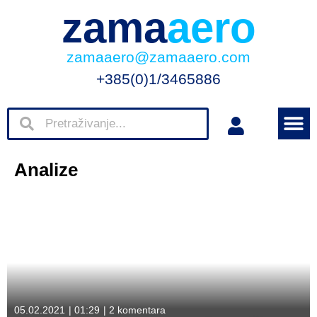
zama
aero
zamaaero@zamaaero.com
+385(0)1/3465886
Analize
05.02.2021
|
01:29
|
2 komentara