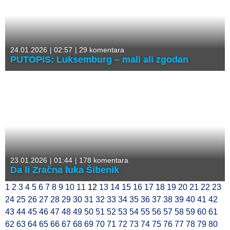
24.01.2026
|
02:57
|
29 komentara
PUTOPIS: Luksemburg – mali ali zgodan
23.01.2026
|
01:44
|
178 komentara
Da li Zračna luka Šibenik
1
2
3
4
5
6
7
8
9
10
11
12
13
14
15
16
17
18
19
20
21
22
23
24
25
26
27
28
29
30
31
32
33
34
35
36
37
38
39
40
41
42
43
44
45
46
47
48
49
50
51
52
53
54
55
56
57
58
59
60
61
62
63
64
65
66
67
68
69
70
71
72
73
74
75
76
77
78
79
80