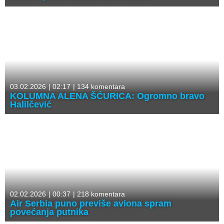
03.02.2026
|
02:17
|
134 komentara
KOLUMNA ALENA ŠĆURICA: Ogromno bravo
Halilčević
02.02.2026
|
00:37
|
218 komentara
Air Serbia puno previše aviona spram
povećanja putnika