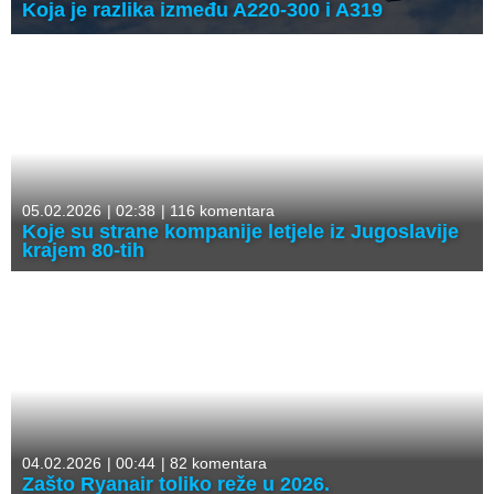
Koja je razlika između A220-300 i A319
05.02.2026
|
02:38
|
116 komentara
Koje su strane kompanije letjele iz Jugoslavije
krajem 80-tih
04.02.2026
|
00:44
|
82 komentara
Zašto Ryanair toliko reže u 2026.