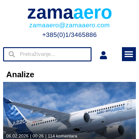
zama
aero
zamaaero@zamaaero.com
+385(0)1/3465886
Analize
06.02.2026
|
00:26
|
114 komentara