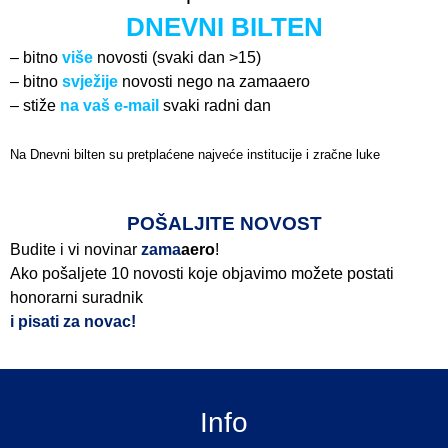
DNEVNI BILTEN
– bitno
više
novosti (svaki dan >15)
– bitno
svježije
novosti nego na zamaaero
– stiže
na vaš e-mail
svaki radni dan
Na Dnevni bilten su pretplaćene najveće institucije i zračne luke
Pročitajte više>
POŠALJITE NOVOST
Budite i vi novinar
zama
aero
!
Ako pošaljete 10 novosti koje objavimo možete postati
honorarni suradnik
i pisati za novac!
Info