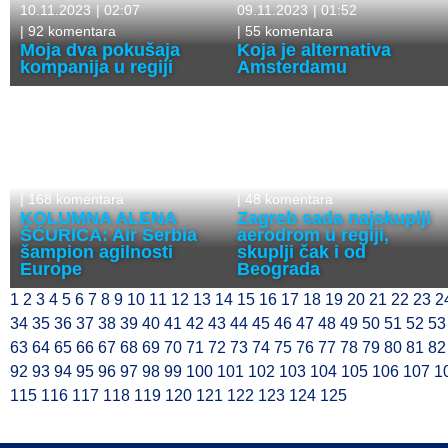
10.11.2023
|
02:07
09.11.2023
|
01:52
|
92 komentara
|
55 komentara
Moja dva pokušaja
Koja je alternativa
kompanija u regiji
Amsterdamu
07.11.2023
|
01:57
06.11.2023
|
01:55
|
168 komentara
|
48 komentara
KOLUMNA ALENA
Zagreb sada najskuplji
ŠĆURICA: Air Serbia
aerodrom u regiji,
šampion agilnosti
skuplji čak i od
Europe
Beograda
1
2
3
4
5
6
7
8
9
10
11
12
13
14
15
16
17
18
19
20
21
22
23
2
34
35
36
37
38
39
40
41
42
43
44
45
46
47
48
49
50
51
52
53
63
64
65
66
67
68
69
70
71
72
73
74
75
76
77
78
79
80
81
82
92
93
94
95
96
97
98
99
100
101
102
103
104
105
106
107
1
115
116
117
118
119
120
121
122
123
124
125