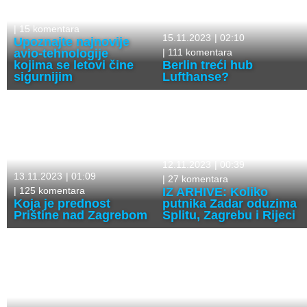
16.11.2023
|
01:46
|
15 komentara
15.11.2023
|
02:10
Upoznajte najnovije
avio-tehnologije
|
111 komentara
kojima se letovi čine
Berlin treći hub
sigurnijim
Lufthanse?
12.11.2023
|
00:39
13.11.2023
|
01:09
|
27 komentara
|
125 komentara
IZ ARHIVE: Koliko
Koja je prednost
putnika Zadar oduzima
Prištine nad Zagrebom
Splitu, Zagrebu i Rijeci