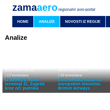
zama
aero
regionalni avio-portal
HOME
ANALIZE
NOVOSTI IZ REGIJE
Analize
19.11.2023
|
02:25
18.11.2023
|
02:30
|
13 komentara
|
16 komentara
IZ ARHIVE: Novi
Ekonomska klasa na
terminal ZL Zagreb
europskim letovima:
kroz oči putnika
British Airways