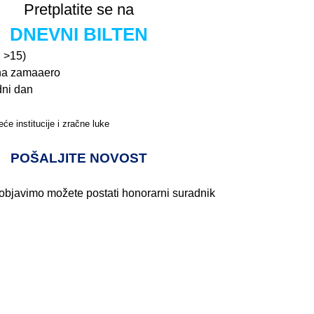
Pretplatite se na
DNEVNI BILTEN
n >15)
na zamaaero
dni dan
će institucije i zračne luke
Pročitajte više>
POŠALJITE NOVOST
 objavimo možete postati honorarni suradnik