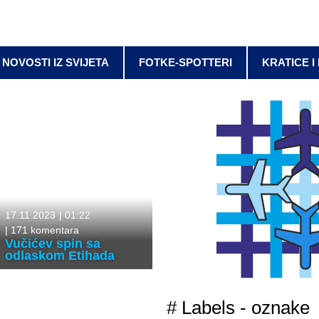
NOVOSTI IZ SVIJETA
FOTKE-SPOTTERI
KRATICE I
17.11.2023
|
01:22
|
171 komentara
Vučićev spin sa
odlaskom Etihada
# Labels - oznake