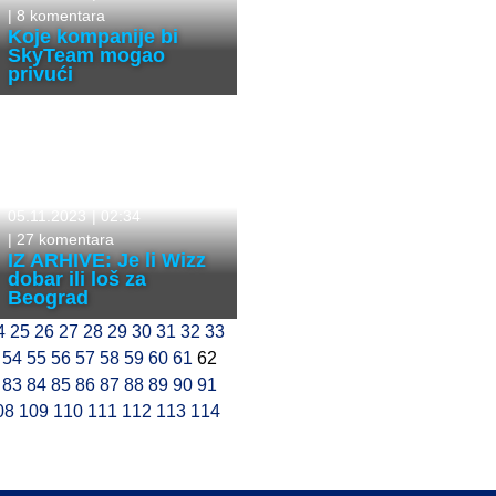
|
8 komentara
Koje kompanije bi
SkyTeam mogao
privući
05.11.2023
|
02:34
|
27 komentara
IZ ARHIVE: Je li Wizz
dobar ili loš za
Beograd
4
25
26
27
28
29
30
31
32
33
54
55
56
57
58
59
60
61
62
83
84
85
86
87
88
89
90
91
08
109
110
111
112
113
114