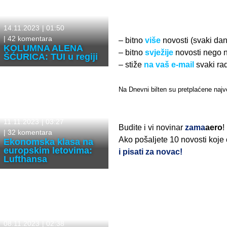
14.11.2023
|
01:50
|
42 komentara
– bitno
više
novosti (svaki da
KOLUMNA ALENA
– bitno
svježije
novosti nego 
ŠĆURICA: TUI u regiji
– stiže
na vaš e-mail
svaki ra
Na Dnevni bilten su pretplaćene najve
11.11.2023
|
03:27
Budite i vi novinar
zama
aero
!
|
32 komentara
Ako pošaljete 10 novosti koje
Ekonomska klasa na
europskim letovima:
i pisati za novac!
Lufthansa
08.11.2023
|
02:38