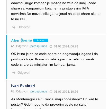
odavno.Druge kompanije mozda ne zele da imaju code
share sa kompanijom koja nema pristup svim IATA
servisima.Ne mozes nikoga natjerati na code share ako on
to ne zeli.
Odgovori
Alen Šćuric
Author
Odgovori
perospumpe
01.03.2024. 06:28
OK istina je da se code-share ne dogovaraju lagano i da
postupak traje. Konačno veliki igrači ne žele ugovarati
code-share sa minijaturnim kompanijama.
Odgovori
Ivan Pusineri
Odgovori
perospumpe
01.03.2024. 10:56
Air Montenegro i Air France imaju codeshare? Od kad to
postoji? Gde mogu to da proverim posto na sajtu