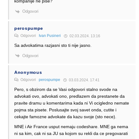
kompanije ne pise?
Odgovori
perospumpe
Odgovori
Ivan Pusineri
02.03.2024. 13:16
Sa advokatima razjasni sto ti nije jasno.
Odgovori
Anonymous
Odgovori
perospumpe
03.03.2024. 17:41
Pero, s obzirom da se Vasi odgovori stalno svode na
advokati ovo, advokati ono, predlazem da prestanete da
pravite dramu u komentarima kada ni Vi ocigledno nemate
pojma sta pisete. Poslusajte svoj savet onda, cutite i
cekajte famozne advokate da kazu svoje (sto nece).
MNE i Air France usput nemaju codeshare. MNE ga nema
ni sa kim, cak ni sa JU sa kojom su rekli da ce pregovarati