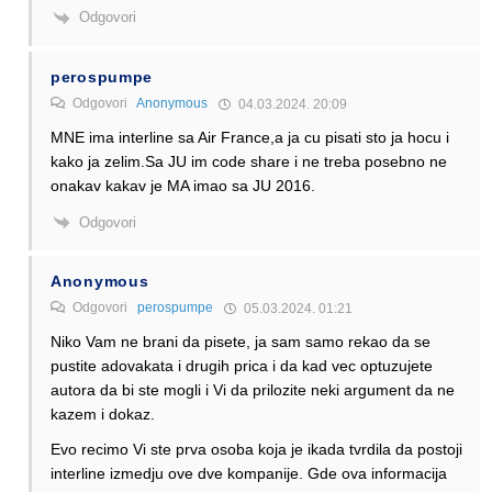
Odgovori
perospumpe
Odgovori
Anonymous
04.03.2024. 20:09
MNE ima interline sa Air France,a ja cu pisati sto ja hocu i
kako ja zelim.Sa JU im code share i ne treba posebno ne
onakav kakav je MA imao sa JU 2016.
Odgovori
Anonymous
Odgovori
perospumpe
05.03.2024. 01:21
Niko Vam ne brani da pisete, ja sam samo rekao da se
pustite adovakata i drugih prica i da kad vec optuzujete
autora da bi ste mogli i Vi da prilozite neki argument da ne
kazem i dokaz.
Evo recimo Vi ste prva osoba koja je ikada tvrdila da postoji
interline izmedju ove dve kompanije. Gde ova informacija