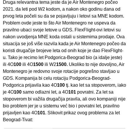
Druga relevantna tema jeste da je Air Montenegro počeo
2021. da leti pod W2 kodom, a nakon oko godinu dana od
prvog leta počeli su da se pojavljuju i letovi sa MNE kodom.
Problem ovde jeste to što Air Montenegro ne uspeva da
pravilno ubaci svoje letove u GDS. FlexFlight-ovi letovi su
nakon uvodjenja MNE koda ostali u sistemima prodaje. Ova
situacija se još više razvila kada je Air Montenegro počeo da
koristi drugačije brojeve leta od onih koje je dao FlexFlight-
u. Tako je recimo let Podgorica-Beograd bio (a idalje jeste)
ili 4O
100
ili 4O
1500
ili W2
1500.
Ukoliko to nije dovoljno, Air
Montenegro je redovno svoje rotacije pogrešno stavljao u
GDS. Kompanija bi celu rotaciju Podgorica-Beograd-
Podgorica prijavila kao 4O
100
tj. kao let sa stopoverom, iako
je 4O
100
samo odlazni let, a 4O
101
povratni. Za let sa
stopoverom bi važila drugačija pravila, ali ovo kompaniji nije
bio problem jer je u sistemu već bio i povratni let, pravilno
prijavljen kao 4O
101
. Slikovit prikaz ovog problema za let
Beograd-Tivat: