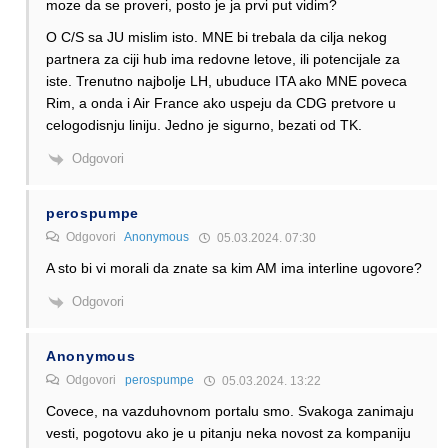
moze da se proveri, posto je ja prvi put vidim?
O C/S sa JU mislim isto. MNE bi trebala da cilja nekog
partnera za ciji hub ima redovne letove, ili potencijale za
iste. Trenutno najbolje LH, ubuduce ITA ako MNE poveca
Rim, a onda i Air France ako uspeju da CDG pretvore u
celogodisnju liniju. Jedno je sigurno, bezati od TK.
Odgovori
perospumpe
Odgovori
Anonymous
05.03.2024. 07:30
A sto bi vi morali da znate sa kim AM ima interline ugovore?
Odgovori
Anonymous
Odgovori
perospumpe
05.03.2024. 13:22
Covece, na vazduhovnom portalu smo. Svakoga zanimaju
vesti, pogotovu ako je u pitanju neka novost za kompaniju