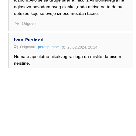
oglasava povodom ovog clanka ,onda mirise na to da su
optuzbe koje se ovdje iznose mozda i tacne.
Odgovori
Ivan Pusineri
Odgovori
perospumpe
28.02.2024. 20:24
Nemate apsulutno nikakvog razloga da mislite da pisem
neistine.
Sve sto pise u tekstu je objektivno tacno, podrzano
dokazima koji se nalaze u tekstu i sve se moze proveriti
javno dostupnim resursima.
Nema razloga da se postavlja pitanje oko validnosti
optuzbi, jer su iste potpuno validne. Neobjasnjivo je da
kompanija koja leti vec dve ipo godine nije uspela barem
jedan interline sporazum da sklopi
Odgovori