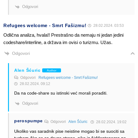
Odgovori
Refugees welcome - Smrt Fašizmu!
28.02.2024. 03:53
Odlična analiza, hvala!! Prestrašno da nemaju ni jedan jedini
codeshare/interline, a država im ovisi o turizmu. Užas.
Odgovori
Alen Šćuric
Author
Odgovori
Refugees welcome - Smrt Fašizmu!
28.02.2024. 09:12
Da na code-share su istinski već morali poraditi.
Odgovori
perospumpe
Odgovori
Alen Šćuric
28.02.2024. 19:02
Ukoliko vas saradnik pise neistine mogao bi se suociti sa
tuzbom.Ako se sa druge strane ,niko iz AirMontenegra ne