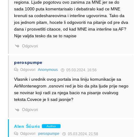
regiona. Ljude pogotovu ovo zanima za MNE jer se do
sada 1000 puta komentarisalo i debatiralo kad ce MNE
krenuti sa codeshareovima i interline ugovorima. Tako da
jos jednom pitam, hocete li odgovoriti na pitanje od pre dva
dana i prosvetliti citaoce, od kad MNE ima interline sa AF?
Nije valjda tesko da se to napise
Odgovori
perospumpe
Odgovori
Anonymous
05.03.2024. 16:56
Vlasnik i urednik ovog portala ima liniju komunikacije sa
AirMontenegrom ,osnovni red je bio da pita ljude prije nego
se novinar koji radi za njega bacio na pisanje ovakvog
teksta.Covece je li sad jasnije?
Odgovori
Alen Šćuric
Author
Odgovori
perospumpe
05.03.2024. 21:58