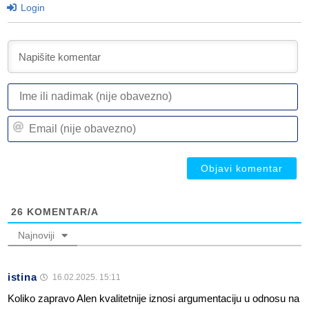
Login
I
ili
n
Em
(n
(n
ob
ob
26
KOMENTAR/A
Najnoviji
istina
16.02.2025. 15:11
Koliko zapravo Alen kvalitetnije iznosi argumentaciju u odnosu na