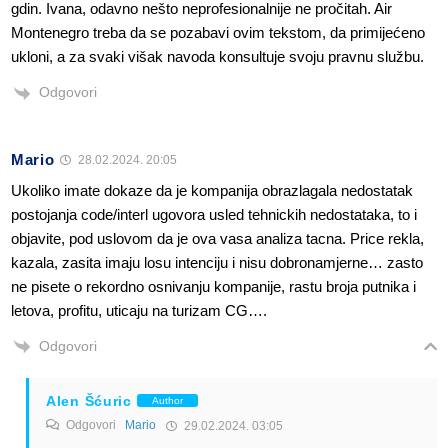
gdin. Ivana, odavno nešto neprofesionalnije ne pročitah. Air
Montenegro treba da se pozabavi ovim tekstom, da primijećeno
ukloni, a za svaki višak navoda konsultuje svoju pravnu službu.
Odgovori
Mario
28.02.2024. 20:05
Ukoliko imate dokaze da je kompanija obrazlagala nedostatak
postojanja code/interl ugovora usled tehnickih nedostataka, to i
objavite, pod uslovom da je ova vasa analiza tacna. Price rekla,
kazala, zasita imaju losu intenciju i nisu dobronamjerne… zasto
ne pisete o rekordno osnivanju kompanije, rastu broja putnika i
letova, profitu, uticaju na turizam CG….
Odgovori
Alen Šćuric
Author
Odgovori
Mario
29.02.2024. 03:05