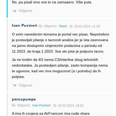
No, pa pisali smo sve to na zamaaero. Više puta.
Odgovori
Ivan Pusineri
Odgovori
Mario
29.02.2024. 11:39
O svim navedenim temama je portal vec pisao. Nepotrebno
je postavljati pitanje o tacnosti analize jer je ista zasnovana
na javno dostupnim cinjenicnim podacima u periodu od
11.2023. do kraja 1.2023. Sve sto pise je potpuno tacno.
Ja ne tvrdim da 4O nema CS/interline zbog tehnickih
nedostataka. Ja postavljam pitanje, zasto kompanija nema
te ugovore, kad vec ima mogucnost (a i potrebu) da ih
potpise.
Odgovori
perospumpe
Odgovori
Ivan Pusineri
29.02.2024. 18:52
A ima ih covjece,sa AirFrancom ima code share