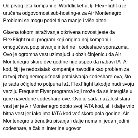
Od prvog leta kompanije, Worldticket-u, tj. FlexFlight-u je
uručena odgovornost sub-hosting-a za Air Montenegro.
Problemi se mogu podeliti na manje i više bitne.
Glavna tokom istraživanja otkrivena novost jeste da
FlexFlight nudi program koji originalnoj kompaniji
omogućava potpisivanje interline i codeshare sporazuma.
Ovo je ogromna vest uzimajući u obzir činjenicu da Air
Montenegro skoro dve godine nije uspeo da nabavi IATA
kod, čiji je nedostatak kompanija navodila kao problem za
razvoj zbog nemogućnosti potpisivanja codeshare-ova, što
je sada očigledno potpuna laž. FlexFlight takodje nudi svoju
verziju Frequent Flyer programa koji može da se intergiše u
gore navedene codeshare-ove. Ovo je sada nažalost stara
vest jer je Air Montenegro dobio svoj IATA kod, ali i dalje vrlo
bitna vest jer iako ima IATA kod već skoro pola godine, Air
Montenegro u trenutku pisanja i dalje nema ni jedan jedini
codeshare, a čak ni interline ugovor.