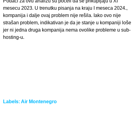
Podaci za ovu analizu su počeli da se prikupljaju u XI
mesecu 2023. U trenutku pisanja na kraju I meseca 2024.,
kompanija i dalje ovaj problem nije rešila. Iako ovo nije
strašan problem, indikativan je da je stanje u kompaniji loše
jer ni jedna druga kompanija nema ovolike probleme u sub-
hosting-u.
Labels:
Air Montenegro