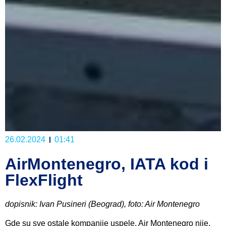
26.02.2024
01:41
AirMontenegro, IATA kod i
FlexFlight
dopisnik: Ivan Pusineri (Beograd), foto: Air Montenegro
Gde su sve ostale kompanije uspele, Air Montenegro nije.