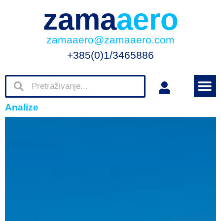
zama
aero
zamaaero@zamaaero.com
+385(0)1/3465886
Analize