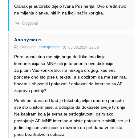
Članak je autorsko dijelo Ivana Pusinerija. Ovo uredništvo
ne mijenja članke, niti ih na ikoji način korigira.
Odgovori
Anonymous
Odgovori
perospumpe
05.03.2024. 22:58
Pero, apsulutno me nije briga da li iko ima linije
komunikacija sa MNE niti je to poenta ove diskusije.
Ja pitam Vas konkretno, ne nekoga drugog, kad vec
poricete ono sto pise u tekstu, a s obzirom da me zanima,
hocete li objasniti i pokazati / dokazati da interline sa AF
zapravo postoji?
Punih pet dana od kad je tekst objavljen uporno poricete
sve sto u istom pise, a odbijate da dokazete svoje tvrdnje.
Ne kapiram koja je svrha te tvrdoglavosti, osim ako
postojanje AF-MNE interline-a niste potpuno izmislili, sto je i
jedini logican zakljucak s obzirom da pet dana vrtite istu
pricu bez ikakvoih dokaza