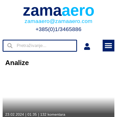
zama
aero
zamaaero@zamaaero.com
+385(0)1/3465886
Analize
23.02.2024
|
01:35
|
132 komentara