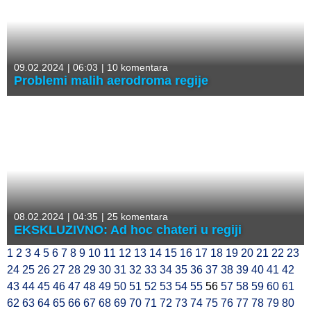
09.02.2024
|
06:03
|
10 komentara
Problemi malih aerodroma regije
08.02.2024
|
04:35
|
25 komentara
EKSKLUZIVNO: Ad hoc chateri u regiji
1
2
3
4
5
6
7
8
9
10
11
12
13
14
15
16
17
18
19
20
21
22
23
24
25
26
27
28
29
30
31
32
33
34
35
36
37
38
39
40
41
42
43
44
45
46
47
48
49
50
51
52
53
54
55
56
57
58
59
60
61
62
63
64
65
66
67
68
69
70
71
72
73
74
75
76
77
78
79
80