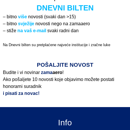
DNEVNI BILTEN
– bitno
više
novosti (svaki dan >15)
– bitno
svježije
novosti nego na zamaaero
– stiže
na vaš e-mail
svaki radni dan
Na Dnevni bilten su pretplaćene najveće institucije i zračne luke
Pročitajte više>
POŠALJITE NOVOST
Budite i vi novinar
zama
aero
!
Ako pošaljete 10 novosti koje objavimo možete postati
honorarni suradnik
i pisati za novac!
Info